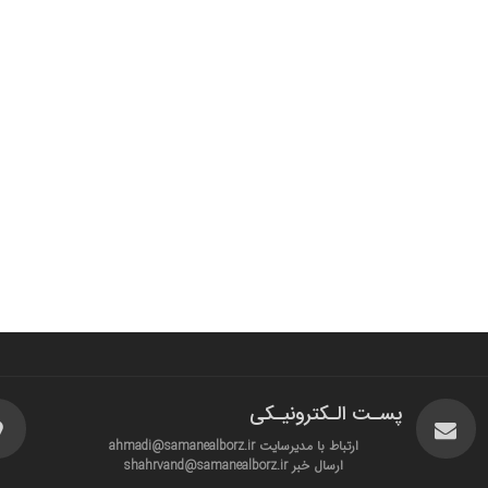
پسـت الـکترونیـکی
ارتباط با مدیرسایت ahmadi@samanealborz.ir
ارسال خبر shahrvand@samanealborz.ir