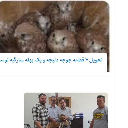
تحویل ۶ قطعه جوجه دلیجه و یک بهله سارگپه توسط آفرود سوار دوستدار محیط زیست