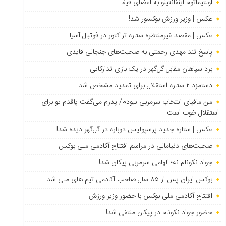
اولتیماتوم اینفانتینو به اعضای فیفا
عکس | وزیر ورزش بوکسور شد!
عکس | مقصد غیرمنتظره ستاره تراکتور در فوتبال آسیا
پاسخ تند مهدی رحمتی به صحبت‌های جنجالی قایدی
برد سپاهان مقابل گل‌گهر در یک بازی تدارکاتی
دستمزد ۲ ستاره استقلال برای تمدید مشخص شد
من مافیای انتخاب سرمربی نبودم/ پدرم می‌گفت پاقدم تو برای
استقلال خوب است
عکس | ستاره جدید پرسپولیس دوباره در گل‌گهر دیده شد!
صحبت‌های دنیامالی در مراسم افتتاح آکادمی ملی بوکس
جواد نکونام نه؛ الهامی سرمربی پیکان شد!
بوکس ایران پس از ۸۵ سال صاحب آکادمی تیم های ملی شد
افتتاح آکادمی ملی بوکس با حضور وزیر ورزش
حضور جواد نکونام در پیکان منتفی شد!