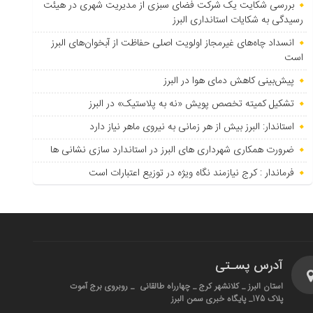
بررسی شکایت یک شرکت فضای سبزی از مدیریت شهری در هیئت
رسیدگی به شکایات استانداری البرز
انسداد چاه‌های غیرمجاز اولویت اصلی حفاظت از آبخوان‌های البرز
است
پیش‌بینی کاهش دمای هوا در البرز
تشکیل کمیته تخصص پویش «نه به پلاستیک» در البرز
استاندار: البرز بیش از هر زمانی به نیروی ماهر نیاز دارد
ضرورت همکاری شهرداری های البرز در استاندارد سازی نشانی ها
فرماندار : کرج نیازمند نگاه ویژه در توزیع اعتبارات است
آدرس پسـتی
استان البرز _ کلانشهر کرج _ چهارراه طالقانی _ روبروی برج آموت
پلاک 175_ پایگاه خبری سمن البرز