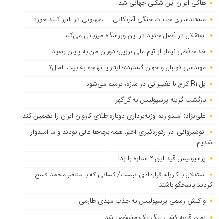
هاکی ایران این شکلی جهانی شد
مستندسازی جنایات جنگی آمریکایی ــ صهیونی در البرز کلید خورد
استقلال در فصل جدید در این ورزشگاه میزبانی می‌کند
خداحافظی نیمار از تیم ملی برزیل؛ دوران من به پایان رسید
مهندسی فوتبال و خوان گسترده؛ ایثار یا تهاجم به بیت المال؟
پل B۱ کرج با تغییراتی در سازه، ترمیم می‌شود
بازگشت گزینه پرسپولیس به ‌گل‌گهر
علی‌نژاد: امیدواریم وزنه‌برداری دوباره طلای کاروان ایران را تضمین کند
انوشیروانی: در رکوردگیری اخیر، همه بچه‌ها عالی بودند و ما امیدوار
شدیم
پرسپولیس قید این ۲ ستاره را زد!
استقلال با کاریله قراردادی نبست/ کسانی که با منتظر محمد فسخ
کردند پاسخگو باشند
واکنش رسمی پرسپولیس به جذب مهدی طارمی
زمان قرعه کشی لیگ یک مشخص شد