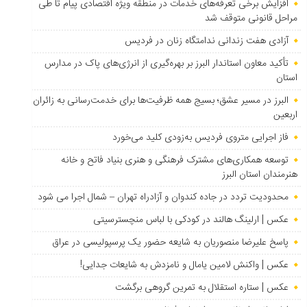
افزایش برخی تعرفه‌های خدمات در منطقه ویژه اقتصادی پیام تا طی
مراحل قانونی متوقف شد
آزادی هفت زندانی ندامتگاه زنان در فردیس
تأکید معاون استاندار البرز بر بهره‌گیری از انرژی‌های پاک در مدارس
استان
البرز در مسیر عشق؛ بسیج همه ظرفیت‌ها برای خدمت‌رسانی به زائران
اربعین
فاز اجرایی متروی فردیس به‌زودی کلید می‌خورد
توسعه همکاری‌های مشترک فرهنگی و هنری بنیاد فاتح و خانه
هنرمندان استان البرز
محدودیت تردد در جاده کندوان و آزادراه تهران – شمال اجرا می شود
عکس | ارلینگ هالند در کودکی با لباس منچسترسیتی
پاسخ علیرضا منصوریان به شایعه حضور یک پرسپولیسی در عراق
عکس | واکنش لامین یامال و نامزدش به شایعات جدایی!
عکس | ستاره استقلال به تمرین گروهی برگشت