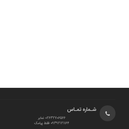
شـماره تمـاس
02632706566 نمابر
09392121164 فقط پیامک