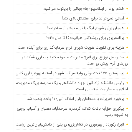
خشم یوفا از اینفانتینو؛ جام‌جهانی را بایکوت می‌کنیم!
آسانی نمی‌تواند برای استقلال بازی کند!
هیجان برای شروع لیگ با تورم بیش از ۱۰۰درصد!
برنامه‌ریزی برای ریشه‌کنی هپاتیت C تا سال ۲۰۳۰
هزینه برای تقویت هویت شهری کرج سرمایه‌گذاری برای آینده است
مدیرعامل توزیع برق البرز: مدیریت مصرف، کلید پایداری شبکه در
روزهای گرم پیش رو است
بیمارستان ۱۳۵ تختخوابی ولیعصر کمالشهر در آستانه بهره‌برداری کامل
رئیس دانشگاه آزاد البرز: جهاد دانشگاهی، یک مدرسه بزرگ مدیریت،
اخلاق و مسئولیت اجتماعی است
برخورد تعزیرات با متخلفان بازار املاک البرز؛ ۱۱ واحد پلمب شد
پیگیری حق‌آبه باغات کلاک، گرمدره، سرحدآباد، مصباح و آسیاب برجی
به نتیجه رسید
البرز، رکورددار بهره‌وری در کشاورزی؛ روایتی از دانش‌بنیان‌ترین زراعت