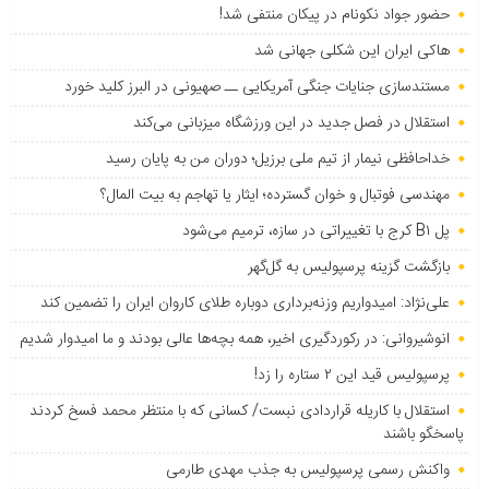
حضور جواد نکونام در پیکان منتفی شد!
هاکی ایران این شکلی جهانی شد
مستندسازی جنایات جنگی آمریکایی ــ صهیونی در البرز کلید خورد
استقلال در فصل جدید در این ورزشگاه میزبانی می‌کند
خداحافظی نیمار از تیم ملی برزیل؛ دوران من به پایان رسید
مهندسی فوتبال و خوان گسترده؛ ایثار یا تهاجم به بیت المال؟
پل B۱ کرج با تغییراتی در سازه، ترمیم می‌شود
بازگشت گزینه پرسپولیس به ‌گل‌گهر
علی‌نژاد: امیدواریم وزنه‌برداری دوباره طلای کاروان ایران را تضمین کند
انوشیروانی: در رکوردگیری اخیر، همه بچه‌ها عالی بودند و ما امیدوار شدیم
پرسپولیس قید این ۲ ستاره را زد!
استقلال با کاریله قراردادی نبست/ کسانی که با منتظر محمد فسخ کردند
پاسخگو باشند
واکنش رسمی پرسپولیس به جذب مهدی طارمی