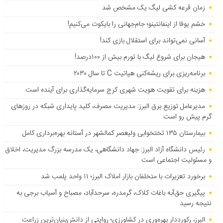
زمان قرعه کشی لیگ یک مشخص شد
خشم یوفا از اینفانتینو؛ جام‌جهانی را بایکوت می‌کنیم!
آسانی نمی‌تواند برای استقلال بازی کند!
هیجان برای شروع لیگ با تورم بیش از ۱۰۰درصد!
برنامه‌ریزی برای ریشه‌کنی هپاتیت C تا سال ۲۰۳۰
هزینه برای تقویت هویت شهری کرج سرمایه‌گذاری برای آینده است
مدیرعامل توزیع برق البرز: مدیریت مصرف، کلید پایداری شبکه در روزهای
گرم پیش رو است
بیمارستان ۱۳۵ تختخوابی ولیعصر کمالشهر در آستانه بهره‌برداری کامل
رئیس دانشگاه آزاد البرز: جهاد دانشگاهی، یک مدرسه بزرگ مدیریت، اخلاق
و مسئولیت اجتماعی است
برخورد تعزیرات با متخلفان بازار املاک البرز؛ ۱۱ واحد پلمب شد
پیگیری حق‌آبه باغات کلاک، گرمدره، سرحدآباد، مصباح و آسیاب برجی به
نتیجه رسید
البرز، رکورددار بهره‌وری در کشاورزی؛ روایتی از دانش‌بنیان‌ترین زراعت