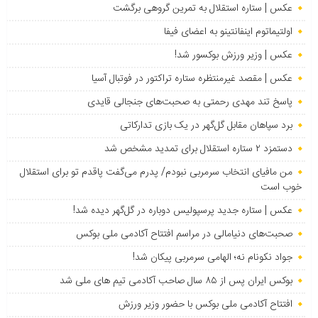
عکس | ستاره استقلال به تمرین گروهی برگشت
اولتیماتوم اینفانتینو به اعضای فیفا
عکس | وزیر ورزش بوکسور شد!
عکس | مقصد غیرمنتظره ستاره تراکتور در فوتبال آسیا
پاسخ تند مهدی رحمتی به صحبت‌های جنجالی قایدی
برد سپاهان مقابل گل‌گهر در یک بازی تدارکاتی
دستمزد ۲ ستاره استقلال برای تمدید مشخص شد
من مافیای انتخاب سرمربی نبودم/ پدرم می‌گفت پاقدم تو برای استقلال
خوب است
عکس | ستاره جدید پرسپولیس دوباره در گل‌گهر دیده شد!
صحبت‌های دنیامالی در مراسم افتتاح آکادمی ملی بوکس
جواد نکونام نه؛ الهامی سرمربی پیکان شد!
بوکس ایران پس از ۸۵ سال صاحب آکادمی تیم های ملی شد
افتتاح آکادمی ملی بوکس با حضور وزیر ورزش