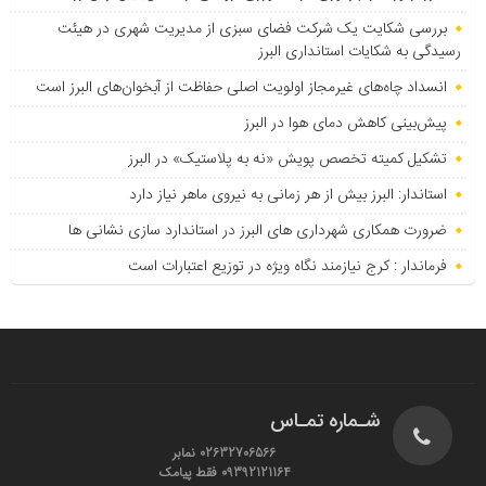
بررسی شکایت یک شرکت فضای سبزی از مدیریت شهری در هیئت
رسیدگی به شکایات استانداری البرز
انسداد چاه‌های غیرمجاز اولویت اصلی حفاظت از آبخوان‌های البرز است
پیش‌بینی کاهش دمای هوا در البرز
تشکیل کمیته تخصص پویش «نه به پلاستیک» در البرز
استاندار: البرز بیش از هر زمانی به نیروی ماهر نیاز دارد
ضرورت همکاری شهرداری های البرز در استاندارد سازی نشانی ها
فرماندار : کرج نیازمند نگاه ویژه در توزیع اعتبارات است
شـماره تمـاس
02632706566 نمابر
09392121164 فقط پیامک