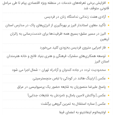
افزایش برخی تعرفه‌های خدمات در منطقه ویژه اقتصادی پیام تا طی مراحل
قانونی متوقف شد
آزادی هفت زندانی ندامتگاه زنان در فردیس
تأکید معاون استاندار البرز بر بهره‌گیری از انرژی‌های پاک در مدارس استان
البرز در مسیر عشق؛ بسیج همه ظرفیت‌ها برای خدمت‌رسانی به زائران
اربعین
فاز اجرایی متروی فردیس به‌زودی کلید می‌خورد
توسعه همکاری‌های مشترک فرهنگی و هنری بنیاد فاتح و خانه هنرمندان
استان البرز
محدودیت تردد در جاده کندوان و آزادراه تهران – شمال اجرا می شود
عکس | ارلینگ هالند در کودکی با لباس منچسترسیتی
پاسخ علیرضا منصوریان به شایعه حضور یک پرسپولیسی در عراق
عکس | واکنش لامین یامال و نامزدش به شایعات جدایی!
عکس | ستاره استقلال به تمرین گروهی برگشت
اولتیماتوم اینفانتینو به اعضای فیفا