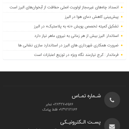
انسداد چاه‌های غیرمجاز اولویت اصلی حفاظت از آبخوان‌های البرز است
پیش‌بینی کاهش دمای هوا در البرز
تشکیل کمیته تخصص پویش «نه به پلاستیک» در البرز
استاندار: البرز بیش از هر زمانی به نیروی ماهر نیاز دارد
ضرورت همکاری شهرداری های البرز در استاندارد سازی نشانی ها
فرماندار : کرج نیازمند نگاه ویژه در توزیع اعتبارات است
شـماره تمـاس
02632706566 نمابر
09392121164 فقط پیامک
پسـت الـکترونیـکی