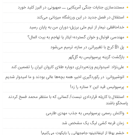
مستندسازی جنایات جنگی آمریکایی ــ صهیونی در البرز کلید خورد
استقلال در فصل جدید در این ورزشگاه میزبانی می‌کند
خداحافظی نیمار از تیم ملی برزیل؛ دوران من به پایان رسید
مهندسی فوتبال و خوان گسترده؛ ایثار یا تهاجم به بیت المال؟
پل B۱ کرج با تغییراتی در سازه، ترمیم می‌شود
بازگشت گزینه پرسپولیس به ‌گل‌گهر
علی‌نژاد: امیدواریم وزنه‌برداری دوباره طلای کاروان ایران را تضمین کند
انوشیروانی: در رکوردگیری اخیر، همه بچه‌ها عالی بودند و ما امیدوار شدیم
پرسپولیس قید این ۲ ستاره را زد!
استقلال با کاریله قراردادی نبست/ کسانی که با منتظر محمد فسخ کردند
پاسخگو باشند
واکنش رسمی پرسپولیس به جذب مهدی طارمی
زمان قرعه کشی لیگ یک مشخص شد
خشم یوفا از اینفانتینو؛ جام‌جهانی را بایکوت می‌کنیم!