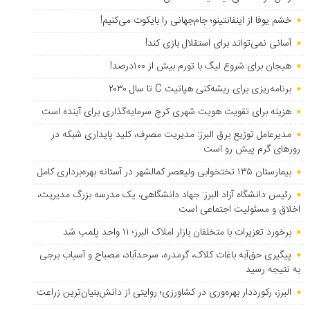
خشم یوفا از اینفانتینو؛ جام‌جهانی را بایکوت می‌کنیم!
آسانی نمی‌تواند برای استقلال بازی کند!
هیجان برای شروع لیگ با تورم بیش از ۱۰۰درصد!
برنامه‌ریزی برای ریشه‌کنی هپاتیت C تا سال ۲۰۳۰
هزینه برای تقویت هویت شهری کرج سرمایه‌گذاری برای آینده است
مدیرعامل توزیع برق البرز: مدیریت مصرف، کلید پایداری شبکه در
روزهای گرم پیش رو است
بیمارستان ۱۳۵ تختخوابی ولیعصر کمالشهر در آستانه بهره‌برداری کامل
رئیس دانشگاه آزاد البرز: جهاد دانشگاهی، یک مدرسه بزرگ مدیریت،
اخلاق و مسئولیت اجتماعی است
برخورد تعزیرات با متخلفان بازار املاک البرز؛ ۱۱ واحد پلمب شد
پیگیری حق‌آبه باغات کلاک، گرمدره، سرحدآباد، مصباح و آسیاب برجی
به نتیجه رسید
البرز، رکورددار بهره‌وری در کشاورزی؛ روایتی از دانش‌بنیان‌ترین زراعت