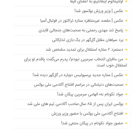
اولتیماتوم اینفانتینو به اعضای فیفا
عکس | وزیر ورزش بوکسور شد!
عکس | مقصد غیرمنتظره ستاره تراکتور در فوتبال آسیا
پاسخ تند مهدی رحمتی به صحبت‌های جنجالی قایدی
برد سپاهان مقابل گل‌گهر در یک بازی تدارکاتی
دستمزد ۲ ستاره استقلال برای تمدید مشخص شد
من مافیای انتخاب سرمربی نبودم/ پدرم می‌گفت پاقدم تو برای
استقلال خوب است
عکس | ستاره جدید پرسپولیس دوباره در گل‌گهر دیده شد!
صحبت‌های دنیامالی در مراسم افتتاح آکادمی ملی بوکس
جواد نکونام نه؛ الهامی سرمربی پیکان شد!
بوکس ایران پس از ۸۵ سال صاحب آکادمی تیم های ملی شد
افتتاح آکادمی ملی بوکس با حضور وزیر ورزش
حضور جواد نکونام در پیکان منتفی شد!