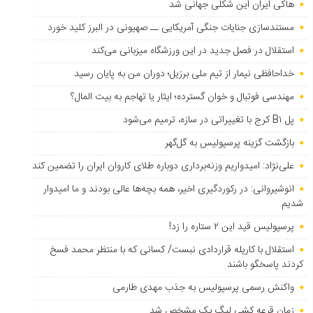
هاکی ایران این شکلی جهانی شد
مستندسازی جنایات جنگی آمریکایی ــ صهیونی در البرز کلید خورد
استقلال در فصل جدید در این ورزشگاه میزبانی می‌کند
خداحافظی نیمار از تیم ملی برزیل؛ دوران من به پایان رسید
مهندسی فوتبال و خوان گسترده؛ ایثار یا تهاجم به بیت المال؟
پل B۱ کرج با تغییراتی در سازه، ترمیم می‌شود
بازگشت گزینه پرسپولیس به ‌گل‌گهر
علی‌نژاد: امیدواریم وزنه‌برداری دوباره طلای کاروان ایران را تضمین کند
انوشیروانی: در رکوردگیری اخیر، همه بچه‌ها عالی بودند و ما امیدوار
شدیم
پرسپولیس قید این ۲ ستاره را زد!
استقلال با کاریله قراردادی نبست/ کسانی که با منتظر محمد فسخ
کردند پاسخگو باشند
واکنش رسمی پرسپولیس به جذب مهدی طارمی
زمان قرعه کشی لیگ یک مشخص شد