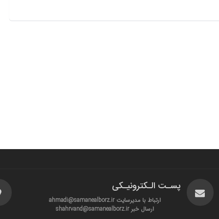
پسـت الـکترونیـکی
ارتباط با مدیرسایت ahmadi@samanealborz.ir
ارسال خبر shahrvand@samanealborz.ir