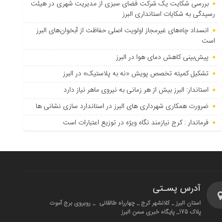
بررسی شکایت یک شرکت فضای سبزی از مدیریت شهری در هیئت
رسیدگی به شکایات استانداری البرز
انسداد چاه‌های غیرمجاز اولویت اصلی حفاظت از آبخوان‌های البرز
است
پیش‌بینی کاهش دمای هوا در البرز
تشکیل کمیته تخصص پویش «نه به پلاستیک» در البرز
استاندار: البرز بیش از هر زمانی به نیروی ماهر نیاز دارد
ضرورت همکاری شهرداری های البرز در استاندارد سازی نشانی ها
فرماندار : کرج نیازمند نگاه ویژه در توزیع اعتبارات است
آدرس پسـتی
استان البرز _ کلانشهر کرج _ چهارراه طالقانی _ روبروی برج آموت
پلاک 175_ پایگاه خبری سمن البرز