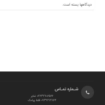
دیدگاهها بسته است.
شـماره تمـاس
02632706566 نمابر
09392121164 فقط پیامک