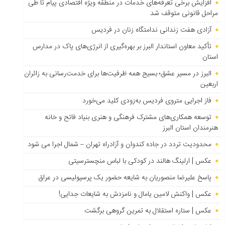
افزایش برخی تعرفه‌های خدمات در منطقه ویژه اقتصادی پیام تا طی
مراحل قانونی متوقف شد
آزادی هفت زندانی ندامتگاه زنان در فردیس
تأکید معاون استاندار البرز بر بهره‌گیری از انرژی‌های پاک در مدارس
استان
البرز در مسیر عشق؛ بسیج همه ظرفیت‌ها برای خدمت‌رسانی به زائران
اربعین
فاز اجرایی متروی فردیس به‌زودی کلید می‌خورد
توسعه همکاری‌های مشترک فرهنگی و هنری بنیاد فاتح و خانه
هنرمندان استان البرز
محدودیت تردد در جاده کندوان و آزادراه تهران – شمال اجرا می شود
عکس | ارلینگ هالند در کودکی با لباس منچسترسیتی
پاسخ علیرضا منصوریان به شایعه حضور یک پرسپولیسی در عراق
عکس | واکنش لامین یامال و نامزدش به شایعات جدایی!
عکس | ستاره استقلال به تمرین گروهی برگشت