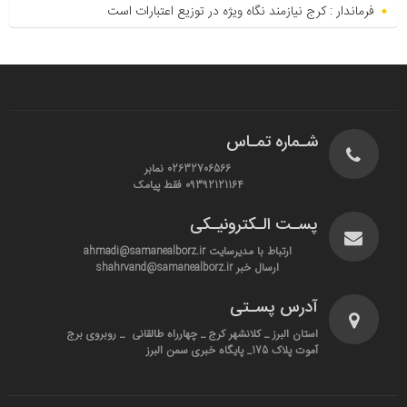
فرماندار : کرج نیازمند نگاه ویژه در توزیع اعتبارات است
شـماره تمـاس
02632706566 نمابر
09392121164 فقط پیامک
پسـت الـکترونیـکی
ارتباط با مدیرسایت ahmadi@samanealborz.ir
ارسال خبر shahrvand@samanealborz.ir
آدرس پسـتی
استان البرز _ کلانشهر کرج _ چهارراه طالقانی _ روبروی برج
آموت پلاک 175_ پایگاه خبری سمن البرز