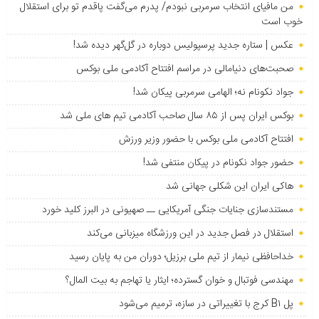
من مافیای انتخاب سرمربی نبودم/ پدرم می‌گفت پاقدم تو برای استقلال
خوب است
عکس | ستاره جدید پرسپولیس دوباره در گل‌گهر دیده شد!
صحبت‌های دنیامالی در مراسم افتتاح آکادمی ملی بوکس
جواد نکونام نه؛ الهامی سرمربی پیکان شد!
بوکس ایران پس از ۸۵ سال صاحب آکادمی تیم های ملی شد
افتتاح آکادمی ملی بوکس با حضور وزیر ورزش
حضور جواد نکونام در پیکان منتفی شد!
هاکی ایران این شکلی جهانی شد
مستندسازی جنایات جنگی آمریکایی ــ صهیونی در البرز کلید خورد
استقلال در فصل جدید در این ورزشگاه میزبانی می‌کند
خداحافظی نیمار از تیم ملی برزیل؛ دوران من به پایان رسید
مهندسی فوتبال و خوان گسترده؛ ایثار یا تهاجم به بیت المال؟
پل B۱ کرج با تغییراتی در سازه، ترمیم می‌شود