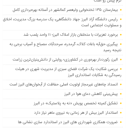
گرم پیش رو است
بیمارستان ۱۳۵ تختخوابی ولیعصر کمالشهر در آستانه بهره‌برداری کامل
رئیس دانشگاه آزاد البرز: جهاد دانشگاهی، یک مدرسه بزرگ مدیریت، اخلاق
و مسئولیت اجتماعی است
برخورد تعزیرات با متخلفان بازار املاک البرز؛ ۱۱ واحد پلمب شد
پیگیری حق‌آبه باغات کلاک، گرمدره، سرحدآباد، مصباح و آسیاب برجی به
نتیجه رسید
البرز، رکورددار بهره‌وری در کشاورزی؛ روایتی از دانش‌بنیان‌ترین زراعت
بررسی شکایت یک شرکت فضای سبزی از مدیریت شهری در هیئت
رسیدگی به شکایات استانداری البرز
انسداد چاه‌های غیرمجاز اولویت اصلی حفاظت از آبخوان‌های البرز است
پیش‌بینی کاهش دمای هوا در البرز
تشکیل کمیته تخصص پویش «نه به پلاستیک» در البرز
استاندار: البرز بیش از هر زمانی به نیروی ماهر نیاز دارد
ضرورت همکاری شهرداری های البرز در استاندارد سازی نشانی ها