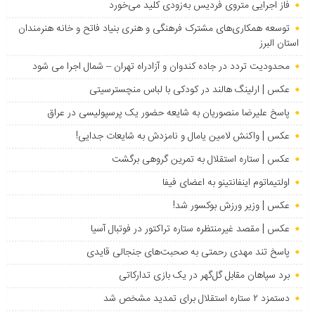
فاز اجرایی متروی فردیس به‌زودی کلید می‌خورد
توسعه همکاری‌های مشترک فرهنگی و هنری بنیاد فاتح و خانه هنرمندان
استان البرز
محدودیت تردد در جاده کندوان و آزادراه تهران – شمال اجرا می شود
عکس | ارلینگ هالند در کودکی با لباس منچسترسیتی
پاسخ علیرضا منصوریان به شایعه حضور یک پرسپولیسی در عراق
عکس | واکنش لامین یامال و نامزدش به شایعات جدایی!
عکس | ستاره استقلال به تمرین گروهی برگشت
اولتیماتوم اینفانتینو به اعضای فیفا
عکس | وزیر ورزش بوکسور شد!
عکس | مقصد غیرمنتظره ستاره تراکتور در فوتبال آسیا
پاسخ تند مهدی رحمتی به صحبت‌های جنجالی قایدی
برد سپاهان مقابل گل‌گهر در یک بازی تدارکاتی
دستمزد ۲ ستاره استقلال برای تمدید مشخص شد