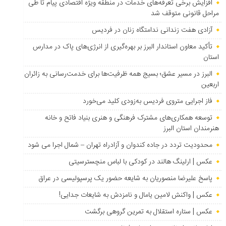
افزایش برخی تعرفه‌های خدمات در منطقه ویژه اقتصادی پیام تا طی
مراحل قانونی متوقف شد
آزادی هفت زندانی ندامتگاه زنان در فردیس
تأکید معاون استاندار البرز بر بهره‌گیری از انرژی‌های پاک در مدارس
استان
البرز در مسیر عشق؛ بسیج همه ظرفیت‌ها برای خدمت‌رسانی به زائران
اربعین
فاز اجرایی متروی فردیس به‌زودی کلید می‌خورد
توسعه همکاری‌های مشترک فرهنگی و هنری بنیاد فاتح و خانه
هنرمندان استان البرز
محدودیت تردد در جاده کندوان و آزادراه تهران – شمال اجرا می شود
عکس | ارلینگ هالند در کودکی با لباس منچسترسیتی
پاسخ علیرضا منصوریان به شایعه حضور یک پرسپولیسی در عراق
عکس | واکنش لامین یامال و نامزدش به شایعات جدایی!
عکس | ستاره استقلال به تمرین گروهی برگشت