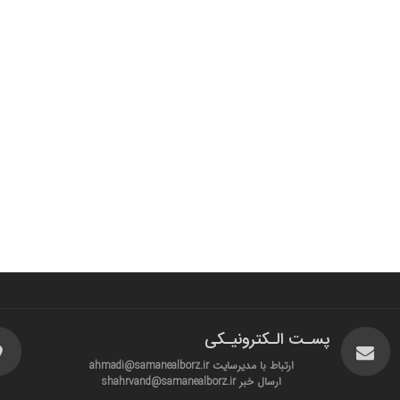
پسـت الـکترونیـکی
ارتباط با مدیرسایت ahmadi@samanealborz.ir
ارسال خبر shahrvand@samanealborz.ir