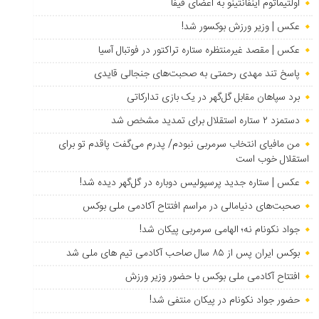
اولتیماتوم اینفانتینو به اعضای فیفا
عکس | وزیر ورزش بوکسور شد!
عکس | مقصد غیرمنتظره ستاره تراکتور در فوتبال آسیا
پاسخ تند مهدی رحمتی به صحبت‌های جنجالی قایدی
برد سپاهان مقابل گل‌گهر در یک بازی تدارکاتی
دستمزد ۲ ستاره استقلال برای تمدید مشخص شد
من مافیای انتخاب سرمربی نبودم/ پدرم می‌گفت پاقدم تو برای
استقلال خوب است
عکس | ستاره جدید پرسپولیس دوباره در گل‌گهر دیده شد!
صحبت‌های دنیامالی در مراسم افتتاح آکادمی ملی بوکس
جواد نکونام نه؛ الهامی سرمربی پیکان شد!
بوکس ایران پس از ۸۵ سال صاحب آکادمی تیم های ملی شد
افتتاح آکادمی ملی بوکس با حضور وزیر ورزش
حضور جواد نکونام در پیکان منتفی شد!