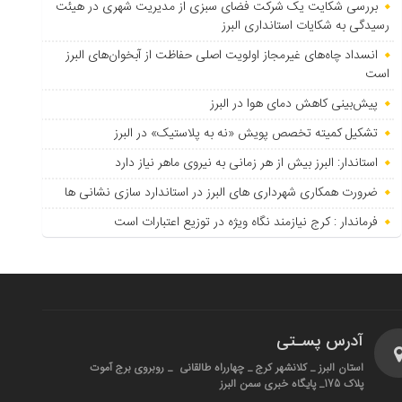
بررسی شکایت یک شرکت فضای سبزی از مدیریت شهری در هیئت
رسیدگی به شکایات استانداری البرز
انسداد چاه‌های غیرمجاز اولویت اصلی حفاظت از آبخوان‌های البرز
است
پیش‌بینی کاهش دمای هوا در البرز
تشکیل کمیته تخصص پویش «نه به پلاستیک» در البرز
استاندار: البرز بیش از هر زمانی به نیروی ماهر نیاز دارد
ضرورت همکاری شهرداری های البرز در استاندارد سازی نشانی ها
فرماندار : کرج نیازمند نگاه ویژه در توزیع اعتبارات است
آدرس پسـتی
استان البرز _ کلانشهر کرج _ چهارراه طالقانی _ روبروی برج آموت
پلاک 175_ پایگاه خبری سمن البرز