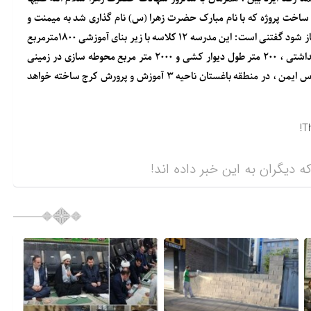
اخت پروژه که با نام مبارک حضرت زهرا (س) نام گذاری شد به میمنت و
مبارکی روز مادر در سالروز ولادت با سعادت بی بی دو عالم و روز زن آغاز شود گفتنی است: این مدرسه ۱۲ کلاسه با زیر بنای آموزشی ۱۸۰۰مترمربع
در ۳ طبقه با متراژ ۷۲ متر مربع سرایداری ، ۷۲ متر مربع سرویس بهداشتی ، ۲۰۰ متر طول دیوار کشی و ۲۰۰۰ متر مربع محوطه سازی در زمینی
بمساحت ۳۰۰۰ متر مربع با هدف بهره مندی دانش آموزان از کلاس درس ایمن ، در منطقه باغستان ناحیه ۳ آموزش و پرورش کرج ساخته خواهد
T
ه دیگران به این خبر داده اند!