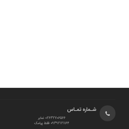
شـماره تمـاس
02632706566 نمابر
09392121164 فقط پیامک