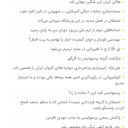
هاکی ایران این شکلی جهانی شد
مستندسازی جنایات جنگی آمریکایی ــ صهیونی در البرز کلید خورد
استقلال در فصل جدید در این ورزشگاه میزبانی می‌کند
خداحافظی نیمار از تیم ملی برزیل؛ دوران من به پایان رسید
مهندسی فوتبال و خوان گسترده؛ ایثار یا تهاجم به بیت المال؟
پل B۱ کرج با تغییراتی در سازه، ترمیم می‌شود
بازگشت گزینه پرسپولیس به ‌گل‌گهر
علی‌نژاد: امیدواریم وزنه‌برداری دوباره طلای کاروان ایران را تضمین کند
انوشیروانی: در رکوردگیری اخیر، همه بچه‌ها عالی بودند و ما امیدوار
شدیم
پرسپولیس قید این ۲ ستاره را زد!
استقلال با کاریله قراردادی نبست/ کسانی که با منتظر محمد فسخ
کردند پاسخگو باشند
واکنش رسمی پرسپولیس به جذب مهدی طارمی
زمان قرعه کشی لیگ یک مشخص شد