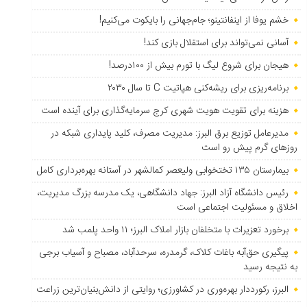
خشم یوفا از اینفانتینو؛ جام‌جهانی را بایکوت می‌کنیم!
آسانی نمی‌تواند برای استقلال بازی کند!
هیجان برای شروع لیگ با تورم بیش از ۱۰۰درصد!
برنامه‌ریزی برای ریشه‌کنی هپاتیت C تا سال ۲۰۳۰
هزینه برای تقویت هویت شهری کرج سرمایه‌گذاری برای آینده است
مدیرعامل توزیع برق البرز: مدیریت مصرف، کلید پایداری شبکه در
روزهای گرم پیش رو است
بیمارستان ۱۳۵ تختخوابی ولیعصر کمالشهر در آستانه بهره‌برداری کامل
رئیس دانشگاه آزاد البرز: جهاد دانشگاهی، یک مدرسه بزرگ مدیریت،
اخلاق و مسئولیت اجتماعی است
برخورد تعزیرات با متخلفان بازار املاک البرز؛ ۱۱ واحد پلمب شد
پیگیری حق‌آبه باغات کلاک، گرمدره، سرحدآباد، مصباح و آسیاب برجی
به نتیجه رسید
البرز، رکورددار بهره‌وری در کشاورزی؛ روایتی از دانش‌بنیان‌ترین زراعت