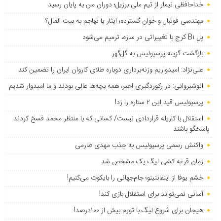
خداحافظی نیمار از تیم ملی برزیل؛ دوران من به پایان رسید
مهندسی فوتبال و خوان گسترده؛ ایثار یا تهاجم به بیت المال؟
پل B۱ کرج با تغییراتی در سازه، ترمیم می‌شود
بازگشت گزینه پرسپولیس به ‌گل‌گهر
علی‌نژاد: امیدواریم وزنه‌برداری دوباره طلای کاروان ایران را تضمین کند
انوشیروانی: در رکوردگیری اخیر، همه بچه‌ها عالی بودند و ما امیدوار شدیم
پرسپولیس قید این ۲ ستاره را زد!
استقلال با کاریله قراردادی نبست/ کسانی که با منتظر محمد فسخ کردند
پاسخگو باشند
واکنش رسمی پرسپولیس به جذب مهدی طارمی
زمان قرعه کشی لیگ یک مشخص شد
خشم یوفا از اینفانتینو؛ جام‌جهانی را بایکوت می‌کنیم!
آسانی نمی‌تواند برای استقلال بازی کند!
هیجان برای شروع لیگ با تورم بیش از ۱۰۰درصد!