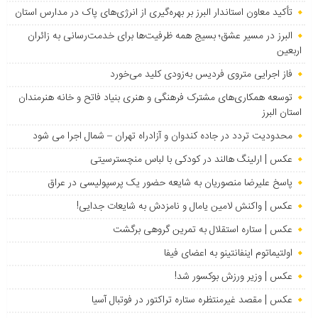
تأکید معاون استاندار البرز بر بهره‌گیری از انرژی‌های پاک در مدارس استان
البرز در مسیر عشق؛ بسیج همه ظرفیت‌ها برای خدمت‌رسانی به زائران
اربعین
فاز اجرایی متروی فردیس به‌زودی کلید می‌خورد
توسعه همکاری‌های مشترک فرهنگی و هنری بنیاد فاتح و خانه هنرمندان
استان البرز
محدودیت تردد در جاده کندوان و آزادراه تهران – شمال اجرا می شود
عکس | ارلینگ هالند در کودکی با لباس منچسترسیتی
پاسخ علیرضا منصوریان به شایعه حضور یک پرسپولیسی در عراق
عکس | واکنش لامین یامال و نامزدش به شایعات جدایی!
عکس | ستاره استقلال به تمرین گروهی برگشت
اولتیماتوم اینفانتینو به اعضای فیفا
عکس | وزیر ورزش بوکسور شد!
عکس | مقصد غیرمنتظره ستاره تراکتور در فوتبال آسیا