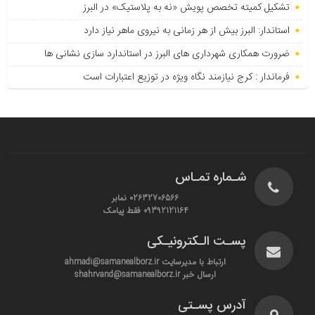
تشکیل کمیته تخصص پویش «نه به پلاستیک» در البرز
استاندار: البرز بیش از هر زمانی به نیروی ماهر نیاز دارد
ضرورت همکاری شهرداری های البرز در استاندارد سازی نشانی ها
فرماندار : کرج نیازمند نگاه ویژه در توزیع اعتبارات است
شـماره تمـاس
02632706566 نمابر
09392121164 فقط پیامک
پسـت الـکترونیـکی
ارتباط با مدیرسایت ahmadi@samanealborz.ir
ارسال خبر shahrvand@samanealborz.ir
آدرس پسـتی