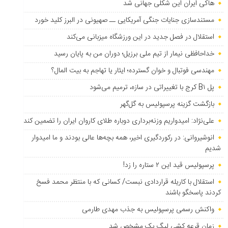
هاکی ایران این شکلی جهانی شد
مستندسازی جنایات جنگی آمریکایی ــ صهیونی در البرز کلید خورد
استقلال در فصل جدید در این ورزشگاه میزبانی می‌کند
خداحافظی نیمار از تیم ملی برزیل؛ دوران من به پایان رسید
مهندسی فوتبال و خوان گسترده؛ ایثار یا تهاجم به بیت المال؟
پل B۱ کرج با تغییراتی در سازه، ترمیم می‌شود
بازگشت گزینه پرسپولیس به ‌گل‌گهر
علی‌نژاد: امیدواریم وزنه‌برداری دوباره طلای کاروان ایران را تضمین کند
انوشیروانی: در رکوردگیری اخیر، همه بچه‌ها عالی بودند و ما امیدوار
شدیم
پرسپولیس قید این ۲ ستاره را زد!
استقلال با کاریله قراردادی نبست/ کسانی که با منتظر محمد فسخ
کردند پاسخگو باشند
واکنش رسمی پرسپولیس به جذب مهدی طارمی
زمان قرعه کشی لیگ یک مشخص شد