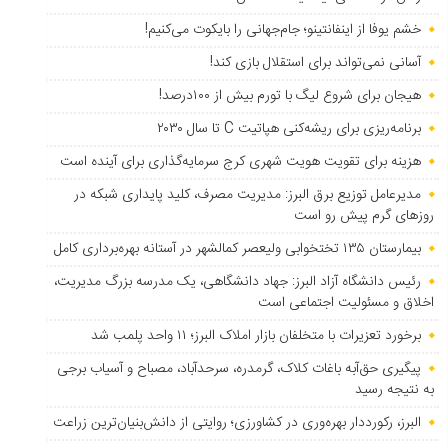
خشم یوفا از اینفانتینو؛ جام‌جهانی را بایکوت می‌کنیم!
آسانی نمی‌تواند برای استقلال بازی کند!
هیجان برای شروع لیگ با تورم بیش از ۱۰۰درصد!
برنامه‌ریزی برای ریشه‌کنی هپاتیت C تا سال ۲۰۳۰
هزینه برای تقویت هویت شهری کرج سرمایه‌گذاری برای آینده است
مدیرعامل توزیع برق البرز: مدیریت مصرف، کلید پایداری شبکه در
روزهای گرم پیش رو است
بیمارستان ۱۳۵ تختخوابی ولیعصر کمالشهر در آستانه بهره‌برداری کامل
رئیس دانشگاه آزاد البرز: جهاد دانشگاهی، یک مدرسه بزرگ مدیریت،
اخلاق و مسئولیت اجتماعی است
برخورد تعزیرات با متخلفان بازار املاک البرز؛ ۱۱ واحد پلمب شد
پیگیری حق‌آبه باغات کلاک، گرمدره، سرحدآباد، مصباح و آسیاب برجی
به نتیجه رسید
البرز، رکورددار بهره‌وری در کشاورزی؛ روایتی از دانش‌بنیان‌ترین زراعت