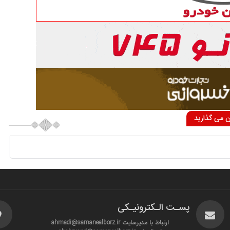
ان می گذارید
پسـت الـکترونیـکی
ارتباط با مدیرسایت ahmadi@samanealborz.ir