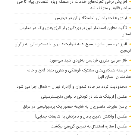
افزایش برخی تعرفه‌های خدمات در منطقه ویژه اقتصادی پیام تا طی
مراحل قانونی متوقف شد
آزادی هفت زندانی ندامتگاه زنان در فردیس
تأکید معاون استاندار البرز بر بهره‌گیری از انرژی‌های پاک در مدارس
استان
البرز در مسیر عشق؛ بسیج همه ظرفیت‌ها برای خدمت‌رسانی به زائران
اربعین
فاز اجرایی متروی فردیس به‌زودی کلید می‌خورد
توسعه همکاری‌های مشترک فرهنگی و هنری بنیاد فاتح و خانه
هنرمندان استان البرز
محدودیت تردد در جاده کندوان و آزادراه تهران – شمال اجرا می شود
عکس | ارلینگ هالند در کودکی با لباس منچسترسیتی
پاسخ علیرضا منصوریان به شایعه حضور یک پرسپولیسی در عراق
عکس | واکنش لامین یامال و نامزدش به شایعات جدایی!
عکس | ستاره استقلال به تمرین گروهی برگشت