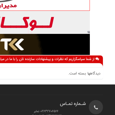
از شما سپاسگزاریم که نظرات و پیشنهادات سازنده تان را با ما در می
دیدگاهها بسته است.
شـماره تمـاس
02632706566 نمابر