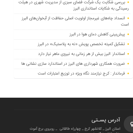
بررسی شکایت یک شرکت فضای سبزی از مدیریت شهری در هیئت
رسیدگی به شکایات استانداری البرز
انسداد چاه‌های غیرمجاز اولویت اصلی حفاظت از آبخوان‌های البرز
است
پیش‌بینی کاهش دمای هوا در البرز
تشکیل کمیته تخصص پویش «نه به پلاستیک» در البرز
استاندار: البرز بیش از هر زمانی به نیروی ماهر نیاز دارد
ضرورت همکاری شهرداری های البرز در استاندارد سازی نشانی ها
فرماندار : کرج نیازمند نگاه ویژه در توزیع اعتبارات است
آدرس پسـتی
استان البرز _ کلانشهر کرج _ چهارراه طالقانی _ روبروی برج آموت