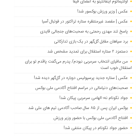
اولتیماتوم اینفانتینو به اعضای فیفا
عکس | وزیر ورزش بوکسور شد!
عکس | مقصد غیرمنتظره ستاره تراکتور در فوتبال آسیا
پاسخ تند مهدی رحمتی به صحبت‌های جنجالی قایدی
برد سپاهان مقابل گل‌گهر در یک بازی تدارکاتی
دستمزد ۲ ستاره استقلال برای تمدید مشخص شد
من مافیای انتخاب سرمربی نبودم/ پدرم می‌گفت پاقدم تو برای
استقلال خوب است
عکس | ستاره جدید پرسپولیس دوباره در گل‌گهر دیده شد!
صحبت‌های دنیامالی در مراسم افتتاح آکادمی ملی بوکس
جواد نکونام نه؛ الهامی سرمربی پیکان شد!
بوکس ایران پس از ۸۵ سال صاحب آکادمی تیم های ملی شد
افتتاح آکادمی ملی بوکس با حضور وزیر ورزش
حضور جواد نکونام در پیکان منتفی شد!