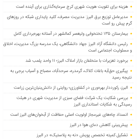
هزینه برای تقویت هویت شهری کرج سرمایه‌گذاری برای آینده است
مدیرعامل توزیع برق البرز: مدیریت مصرف، کلید پایداری شبکه در روزهای
گرم پیش رو است
بیمارستان ۱۳۵ تختخوابی ولیعصر کمالشهر در آستانه بهره‌برداری کامل
رئیس دانشگاه آزاد البرز: جهاد دانشگاهی، یک مدرسه بزرگ مدیریت، اخلاق
و مسئولیت اجتماعی است
برخورد تعزیرات با متخلفان بازار املاک البرز؛ ۱۱ واحد پلمب شد
پیگیری حق‌آبه باغات کلاک، گرمدره، سرحدآباد، مصباح و آسیاب برجی به
نتیجه رسید
البرز، رکورددار بهره‌وری در کشاورزی؛ روایتی از دانش‌بنیان‌ترین زراعت
بررسی شکایت یک شرکت فضای سبزی از مدیریت شهری در هیئت
رسیدگی به شکایات استانداری البرز
انسداد چاه‌های غیرمجاز اولویت اصلی حفاظت از آبخوان‌های البرز است
پیش‌بینی کاهش دمای هوا در البرز
تشکیل کمیته تخصص پویش «نه به پلاستیک» در البرز