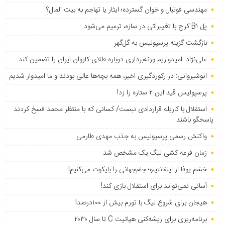
مهندسی فوتبال و خوان گسترده؛ ایثار یا تهاجم به بیت المال؟
پل B۱ کرج با تغییراتی در سازه، ترمیم می‌شود
بازگشت گزینه پرسپولیس به ‌گل‌گهر
علی‌نژاد: امیدواریم وزنه‌برداری دوباره طلای کاروان ایران را تضمین کند
انوشیروانی: در رکوردگیری اخیر، همه بچه‌ها عالی بودند و ما امیدوار شدیم
پرسپولیس قید این ۲ ستاره را زد!
استقلال با کاریله قراردادی نبست/ کسانی که با منتظر محمد فسخ کردند
پاسخگو باشند
واکنش رسمی پرسپولیس به جذب مهدی طارمی
زمان قرعه کشی لیگ یک مشخص شد
خشم یوفا از اینفانتینو؛ جام‌جهانی را بایکوت می‌کنیم!
آسانی نمی‌تواند برای استقلال بازی کند!
هیجان برای شروع لیگ با تورم بیش از ۱۰۰درصد!
برنامه‌ریزی برای ریشه‌کنی هپاتیت C تا سال ۲۰۳۰