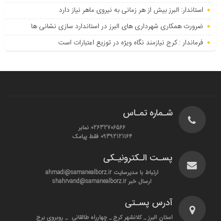
استاندار: البرز بیش از هر زمانی به نیروی ماهر نیاز دارد
ضرورت همکاری شهرداری های البرز در استاندارد سازی نشانی ها
فرماندار : کرج نیازمند نگاه ویژه در توزیع اعتبارات است
شـماره تمـاس
02632706566 نمابر
09392121164 فقط پیامک
پسـت الـکترونیـکی
ارتباط با مدیرسایت ahmadi@samanealborz.ir
ارسال خبر shahrvand@samanealborz.ir
آدرس پسـتی
استان البرز _ کلانشهر کرج _ چهارراه طالقانی _ روبروی برج