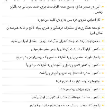
البرز در مسیر عشق؛ بسیج همه ظرفیت‌ها برای خدمت‌رسانی به زائران
اربعین
فاز اجرایی متروی فردیس به‌زودی کلید می‌خورد
توسعه همکاری‌های مشترک فرهنگی و هنری بنیاد فاتح و خانه هنرمندان
استان البرز
محدودیت تردد در جاده کندوان و آزادراه تهران – شمال اجرا می شود
عکس | ارلینگ هالند در کودکی با لباس منچسترسیتی
پاسخ علیرضا منصوریان به شایعه حضور یک پرسپولیسی در عراق
عکس | واکنش لامین یامال و نامزدش به شایعات جدایی!
عکس | ستاره استقلال به تمرین گروهی برگشت
اولتیماتوم اینفانتینو به اعضای فیفا
عکس | وزیر ورزش بوکسور شد!
عکس | مقصد غیرمنتظره ستاره تراکتور در فوتبال آسیا
پاسخ تند مهدی رحمتی به صحبت‌های جنجالی قایدی