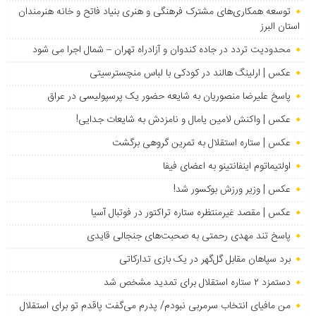
توسعه همکاری‌های مشترک فرهنگی و هنری بنیاد فاتح و خانه هنرمندان
استان البرز
محدودیت تردد در جاده کندوان و آزادراه تهران – شمال اجرا می شود
عکس | ارلینگ هالند در کودکی با لباس منچسترسیتی
پاسخ علیرضا منصوریان به شایعه حضور یک پرسپولیسی در عراق
عکس | واکنش لامین یامال و نامزدش به شایعات جدایی!
عکس | ستاره استقلال به تمرین گروهی برگشت
اولتیماتوم اینفانتینو به اعضای فیفا
عکس | وزیر ورزش بوکسور شد!
عکس | مقصد غیرمنتظره ستاره تراکتور در فوتبال آسیا
پاسخ تند مهدی رحمتی به صحبت‌های جنجالی قایدی
برد سپاهان مقابل گل‌گهر در یک بازی تدارکاتی
دستمزد ۲ ستاره استقلال برای تمدید مشخص شد
من مافیای انتخاب سرمربی نبودم/ پدرم می‌گفت پاقدم تو برای استقلال