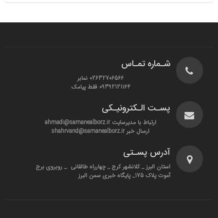
شـماره تمـاس
02632706566 نمابر
09392121164 فقط پیامک
پسـت الـکترونیـکی
ارتباط با مدیرسایت ahmadi@samanealborz.ir
ارسال خبر shahrvand@samanealborz.ir
آدرس پسـتی
استان البرز _ کلانشهر کرج _ چهارراه طالقانی _ روبروی برج
آموت پلاک 175_ پایگاه خبری سمن البرز