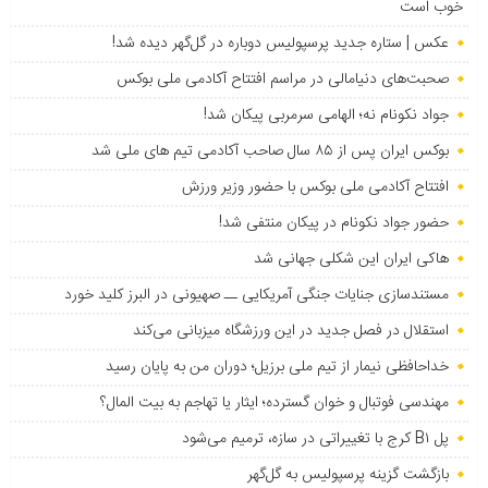
خوب است
عکس | ستاره جدید پرسپولیس دوباره در گل‌گهر دیده شد!
صحبت‌های دنیامالی در مراسم افتتاح آکادمی ملی بوکس
جواد نکونام نه؛ الهامی سرمربی پیکان شد!
بوکس ایران پس از ۸۵ سال صاحب آکادمی تیم های ملی شد
افتتاح آکادمی ملی بوکس با حضور وزیر ورزش
حضور جواد نکونام در پیکان منتفی شد!
هاکی ایران این شکلی جهانی شد
مستندسازی جنایات جنگی آمریکایی ــ صهیونی در البرز کلید خورد
استقلال در فصل جدید در این ورزشگاه میزبانی می‌کند
خداحافظی نیمار از تیم ملی برزیل؛ دوران من به پایان رسید
مهندسی فوتبال و خوان گسترده؛ ایثار یا تهاجم به بیت المال؟
پل B۱ کرج با تغییراتی در سازه، ترمیم می‌شود
بازگشت گزینه پرسپولیس به ‌گل‌گهر