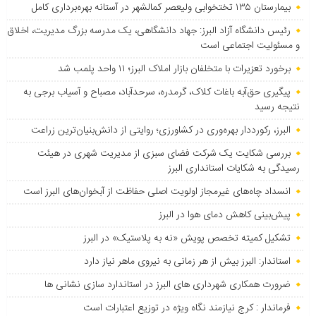
بیمارستان ۱۳۵ تختخوابی ولیعصر کمالشهر در آستانه بهره‌برداری کامل
رئیس دانشگاه آزاد البرز: جهاد دانشگاهی، یک مدرسه بزرگ مدیریت، اخلاق
و مسئولیت اجتماعی است
برخورد تعزیرات با متخلفان بازار املاک البرز؛ ۱۱ واحد پلمب شد
پیگیری حق‌آبه باغات کلاک، گرمدره، سرحدآباد، مصباح و آسیاب برجی به
نتیجه رسید
البرز، رکورددار بهره‌وری در کشاورزی؛ روایتی از دانش‌بنیان‌ترین زراعت
بررسی شکایت یک شرکت فضای سبزی از مدیریت شهری در هیئت
رسیدگی به شکایات استانداری البرز
انسداد چاه‌های غیرمجاز اولویت اصلی حفاظت از آبخوان‌های البرز است
پیش‌بینی کاهش دمای هوا در البرز
تشکیل کمیته تخصص پویش «نه به پلاستیک» در البرز
استاندار: البرز بیش از هر زمانی به نیروی ماهر نیاز دارد
ضرورت همکاری شهرداری های البرز در استاندارد سازی نشانی ها
فرماندار : کرج نیازمند نگاه ویژه در توزیع اعتبارات است