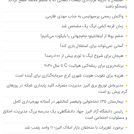
استقلال با کاریله قراردادی نبست/ کسانی که با منتظر محمد فسخ کردند
پاسخگو باشند
واکنش رسمی پرسپولیس به جذب مهدی طارمی
زمان قرعه کشی لیگ یک مشخص شد
خشم یوفا از اینفانتینو؛ جام‌جهانی را بایکوت می‌کنیم!
آسانی نمی‌تواند برای استقلال بازی کند!
هیجان برای شروع لیگ با تورم بیش از ۱۰۰درصد!
برنامه‌ریزی برای ریشه‌کنی هپاتیت C تا سال ۲۰۳۰
هزینه برای تقویت هویت شهری کرج سرمایه‌گذاری برای آینده است
مدیرعامل توزیع برق البرز: مدیریت مصرف، کلید پایداری شبکه در روزهای
گرم پیش رو است
بیمارستان ۱۳۵ تختخوابی ولیعصر کمالشهر در آستانه بهره‌برداری کامل
رئیس دانشگاه آزاد البرز: جهاد دانشگاهی، یک مدرسه بزرگ مدیریت، اخلاق
و مسئولیت اجتماعی است
برخورد تعزیرات با متخلفان بازار املاک البرز؛ ۱۱ واحد پلمب شد