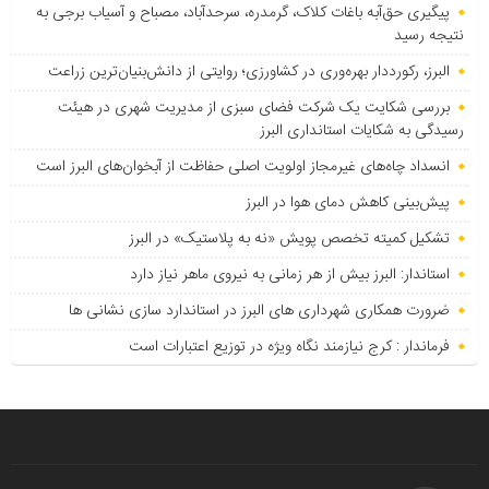
پیگیری حق‌آبه باغات کلاک، گرمدره، سرحدآباد، مصباح و آسیاب برجی به
نتیجه رسید
البرز، رکورددار بهره‌وری در کشاورزی؛ روایتی از دانش‌بنیان‌ترین زراعت
بررسی شکایت یک شرکت فضای سبزی از مدیریت شهری در هیئت
رسیدگی به شکایات استانداری البرز
انسداد چاه‌های غیرمجاز اولویت اصلی حفاظت از آبخوان‌های البرز است
پیش‌بینی کاهش دمای هوا در البرز
تشکیل کمیته تخصص پویش «نه به پلاستیک» در البرز
استاندار: البرز بیش از هر زمانی به نیروی ماهر نیاز دارد
ضرورت همکاری شهرداری های البرز در استاندارد سازی نشانی ها
فرماندار : کرج نیازمند نگاه ویژه در توزیع اعتبارات است