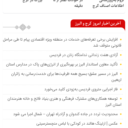
لزوم به‌روزرسانی
در حوادث کمتر از ۵
بزرگ در کرج
اطلاعات اصناف کرج
دقیقه
آخرین اخبار امروز کرج و البرز
افزایش برخی تعرفه‌های خدمات در منطقه ویژه اقتصادی پیام تا طی مراحل
قانونی متوقف شد
آزادی هفت زندانی ندامتگاه زنان در فردیس
تأکید معاون استاندار البرز بر بهره‌گیری از انرژی‌های پاک در مدارس استان
البرز در مسیر عشق؛ بسیج همه ظرفیت‌ها برای خدمت‌رسانی به زائران
اربعین
فاز اجرایی متروی فردیس به‌زودی کلید می‌خورد
توسعه همکاری‌های مشترک فرهنگی و هنری بنیاد فاتح و خانه هنرمندان
استان البرز
محدودیت تردد در جاده کندوان و آزادراه تهران – شمال اجرا می شود
عکس | ارلینگ هالند در کودکی با لباس منچسترسیتی