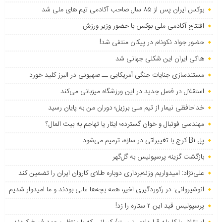
بوکس ایران پس از ۸۵ سال صاحب آکادمی تیم های ملی شد
افتتاح آکادمی ملی بوکس با حضور وزیر ورزش
حضور جواد نکونام در پیکان منتفی شد!
هاکی ایران این شکلی جهانی شد
مستندسازی جنایات جنگی آمریکایی ــ صهیونی در البرز کلید خورد
استقلال در فصل جدید در این ورزشگاه میزبانی می‌کند
خداحافظی نیمار از تیم ملی برزیل؛ دوران من به پایان رسید
مهندسی فوتبال و خوان گسترده؛ ایثار یا تهاجم به بیت المال؟
پل B۱ کرج با تغییراتی در سازه، ترمیم می‌شود
بازگشت گزینه پرسپولیس به ‌گل‌گهر
علی‌نژاد: امیدواریم وزنه‌برداری دوباره طلای کاروان ایران را تضمین کند
انوشیروانی: در رکوردگیری اخیر، همه بچه‌ها عالی بودند و ما امیدوار شدیم
پرسپولیس قید این ۲ ستاره را زد!