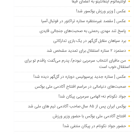
اولتیماتوم اینفانتینو به اعضای فیفا
عکس | وزیر ورزش بوکسور شد!
عکس | مقصد غیرمنتظره ستاره تراکتور در فوتبال آسیا
پاسخ تند مهدی رحمتی به صحبت‌های جنجالی قایدی
برد سپاهان مقابل گل‌گهر در یک بازی تدارکاتی
دستمزد ۲ ستاره استقلال برای تمدید مشخص شد
من مافیای انتخاب سرمربی نبودم/ پدرم می‌گفت پاقدم تو برای
استقلال خوب است
عکس | ستاره جدید پرسپولیس دوباره در گل‌گهر دیده شد!
صحبت‌های دنیامالی در مراسم افتتاح آکادمی ملی بوکس
جواد نکونام نه؛ الهامی سرمربی پیکان شد!
بوکس ایران پس از ۸۵ سال صاحب آکادمی تیم های ملی شد
افتتاح آکادمی ملی بوکس با حضور وزیر ورزش
حضور جواد نکونام در پیکان منتفی شد!