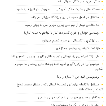
هاکی ایران این شکلی جهانی شد
مستندسازی جنایات جنگی آمریکایی ــ صهیونی در البرز کلید خورد
استقلال در فصل جدید در این ورزشگاه میزبانی می‌کند
خداحافظی نیمار از تیم ملی برزیل؛ دوران من به پایان رسید
مهندسی فوتبال و خوان گسترده؛ ایثار یا تهاجم به بیت المال؟
پل B۱ کرج با تغییراتی در سازه، ترمیم می‌شود
بازگشت گزینه پرسپولیس به ‌گل‌گهر
علی‌نژاد: امیدواریم وزنه‌برداری دوباره طلای کاروان ایران را تضمین کند
انوشیروانی: در رکوردگیری اخیر، همه بچه‌ها عالی بودند و ما امیدوار
شدیم
پرسپولیس قید این ۲ ستاره را زد!
استقلال با کاریله قراردادی نبست/ کسانی که با منتظر محمد فسخ
کردند پاسخگو باشند
واکنش رسمی پرسپولیس به جذب مهدی طارمی
زمان قرعه کشی لیگ یک مشخص شد