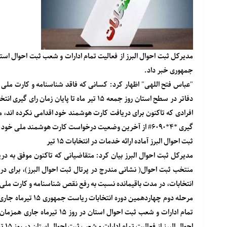
جمهوری خبر داد.
"عباس فتح اللهی" اظهار کرد: کسانی که فاقد شناسنامه و کارت ملی ه
دفاتر در سطح استان روز جمعه ۱۵ تیر ماه تا پ
افرادی که تاکنون برای دریافت کارت هوشمند خود اقدامی نکرده اند، م
گیری *۴*۶۰۹۰# از آخرین وضعیت درخواست کارت هوشمند ملی خود مطلع شوند.
ثبت احوال البرز آماده ارائه خدمات در انتخابات ۱۵ تیر
مدیرکل ثبت احوال البرز بیان کرد: متقاضیانی که تاکنون موفق به در
منتخب ثبت احوال( نشانی مندرج در پرتال ثبت احوال البرز)، برای د
انتخابات، در مدت باقیمانده نسبت به رفع نقص شناسنامه و کارت ملی خ
مرحله دوم چهاردهمین دوره انتخابات ریاست جمهوری ۱۵ تیرماه جاری برگزار می شود. منبع
تمام ادارات و شعب ثبت احوال ا
احوال البرز از فعالیت تمام ادارات و شعب ثبت احوال استان در روز ۱۵ تیرماه جاری همزمان با