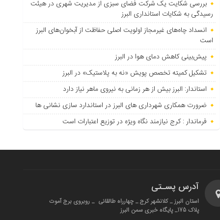
بررسی شکایت یک شرکت فضای سبزی از مدیریت شهری در هیئت
رسیدگی به شکایات استانداری البرز
انسداد چاه‌های غیرمجاز اولویت اصلی حفاظت از آبخوان‌های البرز
است
پیش‌بینی کاهش دمای هوا در البرز
تشکیل کمیته تخصص پویش «نه به پلاستیک» در البرز
استاندار: البرز بیش از هر زمانی به نیروی ماهر نیاز دارد
ضرورت همکاری شهرداری های البرز در استاندارد سازی نشانی ها
فرماندار : کرج نیازمند نگاه ویژه در توزیع اعتبارات است
آدرس پسـتی
استان البرز _ کلانشهر کرج _ چهارراه طالقانی _ روبروی برج آموت
پلاک 175_ پایگاه خبری سمن البرز