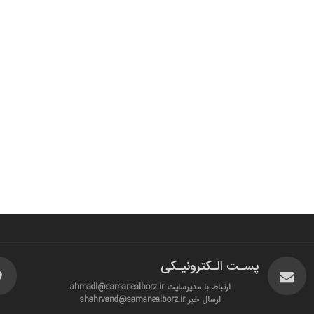
پسـت الـکترونیـکی
ارتباط با مدیرسایت ahmadi@samanealborz.ir
ارسال خبر shahrvand@samanealborz.ir