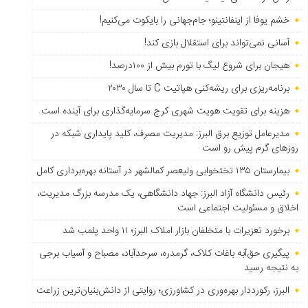
خشم یوفا از اینفانتینو؛ جام‌جهانی را بایکوت می‌کنیم!
آسانی نمی‌تواند برای استقلال بازی کند!
هیجان برای شروع لیگ با تورم بیش از ۱۰۰درصد!
برنامه‌ریزی برای ریشه‌کنی هپاتیت C تا سال ۲۰۳۰
هزینه برای تقویت هویت شهری کرج سرمایه‌گذاری برای آینده است
مدیرعامل توزیع برق البرز: مدیریت مصرف، کلید پایداری شبکه در
روزهای گرم پیش رو است
بیمارستان ۱۳۵ تختخوابی ولیعصر کمالشهر در آستانه بهره‌برداری کامل
رئیس دانشگاه آزاد البرز: جهاد دانشگاهی، یک مدرسه بزرگ مدیریت،
اخلاق و مسئولیت اجتماعی است
برخورد تعزیرات با متخلفان بازار املاک البرز؛ ۱۱ واحد پلمب شد
پیگیری حق‌آبه باغات کلاک، گرمدره، سرحدآباد، مصباح و آسیاب برجی
به نتیجه رسید
البرز، رکورددار بهره‌وری در کشاورزی؛ روایتی از دانش‌بنیان‌ترین زراعت