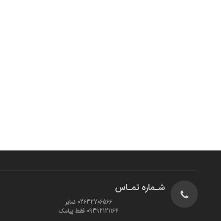
شـماره تمـاس
02632706566 نمابر
09392121164 فقط پیامک