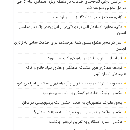
افزایش برخی تعرفه‌های خدمات در منطقه ویژه اقتصادی پیام تا طی
مراحل قانونی متوقف شد
آزادی هفت زندانی ندامتگاه زنان در فردیس
تأکید معاون استاندار البرز بر بهره‌گیری از انرژی‌های پاک در مدارس
استان
البرز در مسیر عشق؛ بسیج همه ظرفیت‌ها برای خدمت‌رسانی به زائران
اربعین
فاز اجرایی متروی فردیس به‌زودی کلید می‌خورد
توسعه همکاری‌های مشترک فرهنگی و هنری بنیاد فاتح و خانه
هنرمندان استان البرز
محدودیت تردد در جاده کندوان و آزادراه تهران – شمال اجرا می شود
عکس | ارلینگ هالند در کودکی با لباس منچسترسیتی
پاسخ علیرضا منصوریان به شایعه حضور یک پرسپولیسی در عراق
عکس | واکنش لامین یامال و نامزدش به شایعات جدایی!
عکس | ستاره استقلال به تمرین گروهی برگشت