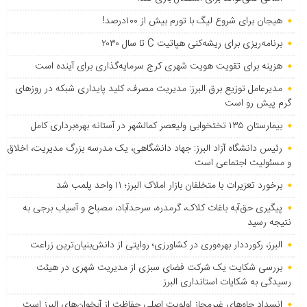
هیجان برای شروع لیگ با تورم بیش از ۱۰۰درصد!
برنامه‌ریزی برای ریشه‌کنی هپاتیت C تا سال ۲۰۳۰
هزینه برای تقویت هویت شهری کرج سرمایه‌گذاری برای آینده است
مدیرعامل توزیع برق البرز: مدیریت مصرف، کلید پایداری شبکه در روزهای
گرم پیش رو است
بیمارستان ۱۳۵ تختخوابی ولیعصر کمالشهر در آستانه بهره‌برداری کامل
رئیس دانشگاه آزاد البرز: جهاد دانشگاهی، یک مدرسه بزرگ مدیریت، اخلاق
و مسئولیت اجتماعی است
برخورد تعزیرات با متخلفان بازار املاک البرز؛ ۱۱ واحد پلمب شد
پیگیری حق‌آبه باغات کلاک، گرمدره، سرحدآباد، مصباح و آسیاب برجی به
نتیجه رسید
البرز، رکورددار بهره‌وری در کشاورزی؛ روایتی از دانش‌بنیان‌ترین زراعت
بررسی شکایت یک شرکت فضای سبزی از مدیریت شهری در هیئت
رسیدگی به شکایات استانداری البرز
انسداد چاه‌های غیرمجاز اولویت اصلی حفاظت از آبخوان‌های البرز است