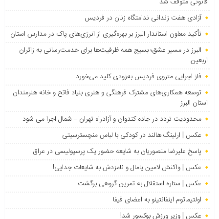
قانونی متوقف شد
آزادی هفت زندانی ندامتگاه زنان در فردیس
تأکید معاون استاندار البرز بر بهره‌گیری از انرژی‌های پاک در مدارس استان
البرز در مسیر عشق؛ بسیج همه ظرفیت‌ها برای خدمت‌رسانی به زائران
اربعین
فاز اجرایی متروی فردیس به‌زودی کلید می‌خورد
توسعه همکاری‌های مشترک فرهنگی و هنری بنیاد فاتح و خانه هنرمندان
استان البرز
محدودیت تردد در جاده کندوان و آزادراه تهران – شمال اجرا می شود
عکس | ارلینگ هالند در کودکی با لباس منچسترسیتی
پاسخ علیرضا منصوریان به شایعه حضور یک پرسپولیسی در عراق
عکس | واکنش لامین یامال و نامزدش به شایعات جدایی!
عکس | ستاره استقلال به تمرین گروهی برگشت
اولتیماتوم اینفانتینو به اعضای فیفا
عکس | وزیر ورزش بوکسور شد!