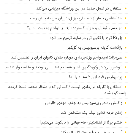
استقلال در فصل جدید در این ورزشگاه میزبانی می‌کند
خداحافظی نیمار از تیم ملی برزیل؛ دوران من به پایان رسید
مهندسی فوتبال و خوان گسترده؛ ایثار یا تهاجم به بیت المال؟
پل B۱ کرج با تغییراتی در سازه، ترمیم می‌شود
بازگشت گزینه پرسپولیس به ‌گل‌گهر
علی‌نژاد: امیدواریم وزنه‌برداری دوباره طلای کاروان ایران را تضمین کند
انوشیروانی: در رکوردگیری اخیر، همه بچه‌ها عالی بودند و ما امیدوار شدیم
پرسپولیس قید این ۲ ستاره را زد!
استقلال با کاریله قراردادی نبست/ کسانی که با منتظر محمد فسخ کردند
پاسخگو باشند
واکنش رسمی پرسپولیس به جذب مهدی طارمی
زمان قرعه کشی لیگ یک مشخص شد
خشم یوفا از اینفانتینو؛ جام‌جهانی را بایکوت می‌کنیم!
آسانی نمی‌تواند برای استقلال بازی کند!