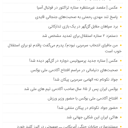
عکس | مقصد غیرمنتظره ستاره تراکتور در فوتبال آسیا
پاسخ تند مهدی رحمتی به صحبت‌های جنجالی قایدی
برد سپاهان مقابل گل‌گهر در یک بازی تدارکاتی
دستمزد ۲ ستاره استقلال برای تمدید مشخص شد
من مافیای انتخاب سرمربی نبودم/ پدرم می‌گفت پاقدم تو برای استقلال
خوب است
عکس | ستاره جدید پرسپولیس دوباره در گل‌گهر دیده شد!
صحبت‌های دنیامالی در مراسم افتتاح آکادمی ملی بوکس
جواد نکونام نه؛ الهامی سرمربی پیکان شد!
بوکس ایران پس از ۸۵ سال صاحب آکادمی تیم های ملی شد
افتتاح آکادمی ملی بوکس با حضور وزیر ورزش
حضور جواد نکونام در پیکان منتفی شد!
هاکی ایران این شکلی جهانی شد
مستندسازی جنایات جنگی آمریکایی ــ صهیونی در البرز کلید خورد