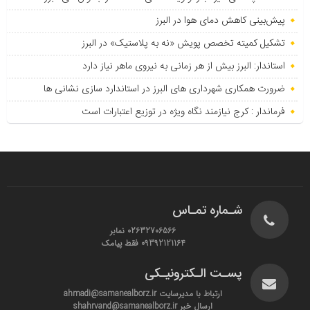
پیش‌بینی کاهش دمای هوا در البرز
تشکیل کمیته تخصص پویش «نه به پلاستیک» در البرز
استاندار: البرز بیش از هر زمانی به نیروی ماهر نیاز دارد
ضرورت همکاری شهرداری های البرز در استاندارد سازی نشانی ها
فرماندار : کرج نیازمند نگاه ویژه در توزیع اعتبارات است
شـماره تمـاس
02632706566 نمابر
09392121164 فقط پیامک
پسـت الـکترونیـکی
ارتباط با مدیرسایت ahmadi@samanealborz.ir
ارسال خبر shahrvand@samanealborz.ir