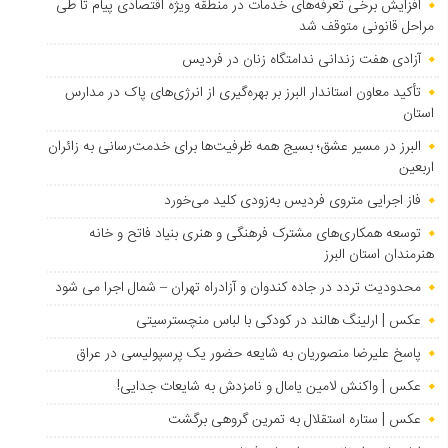
افزایش برخی تعرفه‌های خدمات در منطقه ویژه اقتصادی پیام تا طی
مراحل قانونی متوقف شد
آزادی هفت زندانی ندامتگاه زنان در فردیس
تأکید معاون استاندار البرز بر بهره‌گیری از انرژی‌های پاک در مدارس
استان
البرز در مسیر عشق؛ بسیج همه ظرفیت‌ها برای خدمت‌رسانی به زائران
اربعین
فاز اجرایی متروی فردیس به‌زودی کلید می‌خورد
توسعه همکاری‌های مشترک فرهنگی و هنری بنیاد فاتح و خانه
هنرمندان استان البرز
محدودیت تردد در جاده کندوان و آزادراه تهران – شمال اجرا می شود
عکس | ارلینگ هالند در کودکی با لباس منچسترسیتی
پاسخ علیرضا منصوریان به شایعه حضور یک پرسپولیسی در عراق
عکس | واکنش لامین یامال و نامزدش به شایعات جدایی!
عکس | ستاره استقلال به تمرین گروهی برگشت