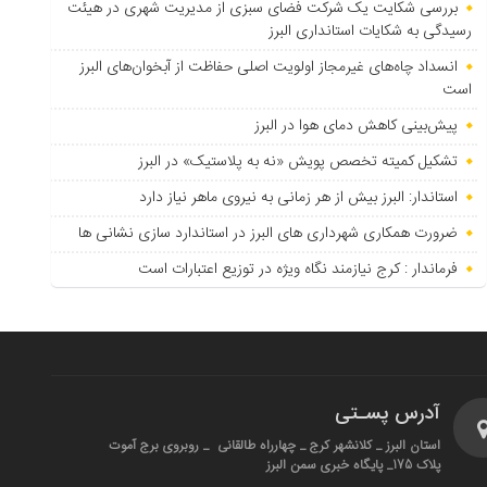
بررسی شکایت یک شرکت فضای سبزی از مدیریت شهری در هیئت
رسیدگی به شکایات استانداری البرز
انسداد چاه‌های غیرمجاز اولویت اصلی حفاظت از آبخوان‌های البرز
است
پیش‌بینی کاهش دمای هوا در البرز
تشکیل کمیته تخصص پویش «نه به پلاستیک» در البرز
استاندار: البرز بیش از هر زمانی به نیروی ماهر نیاز دارد
ضرورت همکاری شهرداری های البرز در استاندارد سازی نشانی ها
فرماندار : کرج نیازمند نگاه ویژه در توزیع اعتبارات است
آدرس پسـتی
استان البرز _ کلانشهر کرج _ چهارراه طالقانی _ روبروی برج آموت
پلاک 175_ پایگاه خبری سمن البرز