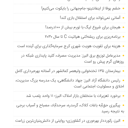
خشم یوفا از اینفانتینو؛ جام‌جهانی را بایکوت می‌کنیم!
آسانی نمی‌تواند برای استقلال بازی کند!
هیجان برای شروع لیگ با تورم بیش از ۱۰۰درصد!
برنامه‌ریزی برای ریشه‌کنی هپاتیت C تا سال ۲۰۳۰
هزینه برای تقویت هویت شهری کرج سرمایه‌گذاری برای آینده است
مدیرعامل توزیع برق البرز: مدیریت مصرف، کلید پایداری شبکه در
روزهای گرم پیش رو است
بیمارستان ۱۳۵ تختخوابی ولیعصر کمالشهر در آستانه بهره‌برداری کامل
رئیس دانشگاه آزاد البرز: جهاد دانشگاهی، یک مدرسه بزرگ مدیریت،
اخلاق و مسئولیت اجتماعی است
برخورد تعزیرات با متخلفان بازار املاک البرز؛ ۱۱ واحد پلمب شد
پیگیری حق‌آبه باغات کلاک، گرمدره، سرحدآباد، مصباح و آسیاب برجی
به نتیجه رسید
البرز، رکورددار بهره‌وری در کشاورزی؛ روایتی از دانش‌بنیان‌ترین زراعت