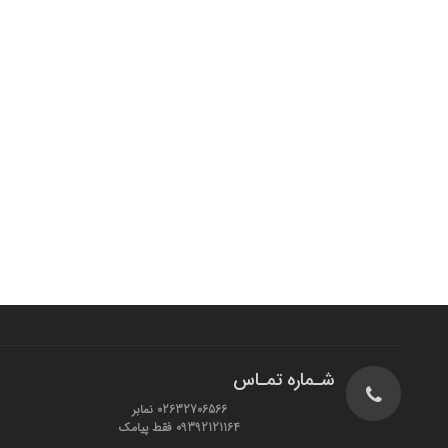
شـماره تمـاس
02632706566 نمابر
09392121164 فقط پیامک