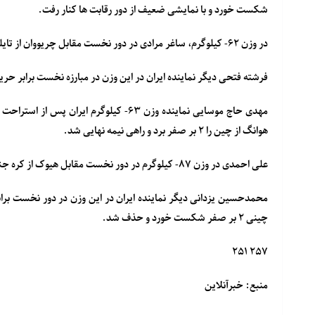
شکست خورد و با نمایشی ضعیف از دور رقابت ها کنار رفت.
در وزن ۶۲- کیلوگرم، ساغر مرادی در دور نخست مقابل چریووان از تایلند در ۲ راند به برتری رسید.
فرشته فتحی دیگر نماینده ایران در این وزن در مبارزه نخست برابر حریف خود از چین ۲ بر یک ش
هوانگ از چین را ۲ بر صفر برد و راهی نیمه نهایی شد.
علی احمدی در وزن ۸۷- کیلوگرم در دور نخست مقابل هیوک از کره جنوبی ۲ بر صفر باخت و از دور رقابت ها حذف شد.
چینی ۲ بر صفر شکست خورد و حذف شد.
۲۵۷ ۲۵۱
منبع: خبرآنلاین