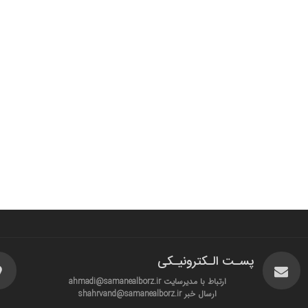
پسـت الـکترونیـکی
ارتباط با مدیرسایت ahmadi@samanealborz.ir
ارسال خبر shahrvand@samanealborz.ir