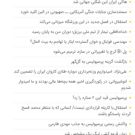
هاکی ایران این شکلی جهانی شد
مستندسازی جنایات جنگی آمریکایی ــ صهیونی در البرز کلید خورد
استقلال در فصل جدید در این ورزشگاه میزبانی می‌کند
خداحافظی نیمار از تیم ملی برزیل؛ دوران من به پایان رسید
مهندسی فوتبال و خوان گسترده؛ ایثار یا تهاجم به بیت المال؟
پل B۱ کرج با تغییراتی در سازه، ترمیم می‌شود
بازگشت گزینه پرسپولیس به ‌گل‌گهر
علی‌نژاد: امیدواریم وزنه‌برداری دوباره طلای کاروان ایران را تضمین کند
انوشیروانی: در رکوردگیری اخیر، همه بچه‌ها عالی بودند و ما امیدوار
شدیم
پرسپولیس قید این ۲ ستاره را زد!
استقلال با کاریله قراردادی نبست/ کسانی که با منتظر محمد فسخ
کردند پاسخگو باشند
واکنش رسمی پرسپولیس به جذب مهدی طارمی
زمان قرعه کشی لیگ یک مشخص شد