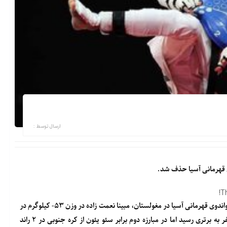
ارسال توسط :
ای قهرمانی آسیا حذف شد.
T
به گزارش خبرگزاری خبرآنلاین؛ در جریان سومین روز از رقابت های تکواندوی قهرمانی آسیا در مغولستان، مبینا نعمت زاده در وزن ۵۳- کیلوگرم در
دور نخست برابر فانیوا از تایلند در ۲ راند و با نتایج ۹ بر ۲ و ۵ بر صفر به برتری رسید اما در مبارزه دوم برابر سئو یئون از کره جنوبی در ۲ راند