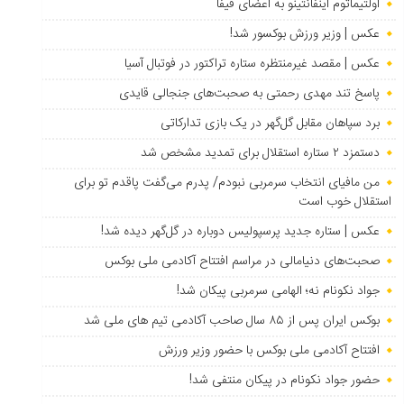
اولتیماتوم اینفانتینو به اعضای فیفا
عکس | وزیر ورزش بوکسور شد!
عکس | مقصد غیرمنتظره ستاره تراکتور در فوتبال آسیا
پاسخ تند مهدی رحمتی به صحبت‌های جنجالی قایدی
برد سپاهان مقابل گل‌گهر در یک بازی تدارکاتی
دستمزد ۲ ستاره استقلال برای تمدید مشخص شد
من مافیای انتخاب سرمربی نبودم/ پدرم می‌گفت پاقدم تو برای
استقلال خوب است
عکس | ستاره جدید پرسپولیس دوباره در گل‌گهر دیده شد!
صحبت‌های دنیامالی در مراسم افتتاح آکادمی ملی بوکس
جواد نکونام نه؛ الهامی سرمربی پیکان شد!
بوکس ایران پس از ۸۵ سال صاحب آکادمی تیم های ملی شد
افتتاح آکادمی ملی بوکس با حضور وزیر ورزش
حضور جواد نکونام در پیکان منتفی شد!