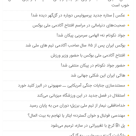
خوب است
عکس | ستاره جدید پرسپولیس دوباره در گل‌گهر دیده شد!
صحبت‌های دنیامالی در مراسم افتتاح آکادمی ملی بوکس
جواد نکونام نه؛ الهامی سرمربی پیکان شد!
بوکس ایران پس از ۸۵ سال صاحب آکادمی تیم های ملی شد
افتتاح آکادمی ملی بوکس با حضور وزیر ورزش
حضور جواد نکونام در پیکان منتفی شد!
هاکی ایران این شکلی جهانی شد
مستندسازی جنایات جنگی آمریکایی ــ صهیونی در البرز کلید خورد
استقلال در فصل جدید در این ورزشگاه میزبانی می‌کند
خداحافظی نیمار از تیم ملی برزیل؛ دوران من به پایان رسید
مهندسی فوتبال و خوان گسترده؛ ایثار یا تهاجم به بیت المال؟
پل B۱ کرج با تغییراتی در سازه، ترمیم می‌شود
بازگشت گزینه پرسپولیس به ‌گل‌گهر