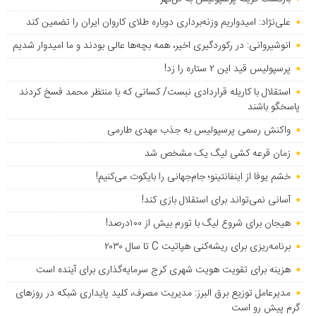
علی‌نژاد: امیدواریم وزنه‌برداری دوباره طلای کاروان ایران را تضمین کند
انوشیروانی: در رکوردگیری اخیر، همه بچه‌ها عالی بودند و ما امیدوار شدیم
پرسپولیس قید این ۲ ستاره را زد!
استقلال با کاریله قراردادی نبست/ کسانی که با منتظر محمد فسخ کردند
پاسخگو باشند
واکنش رسمی پرسپولیس به جذب مهدی طارمی
زمان قرعه کشی لیگ یک مشخص شد
خشم یوفا از اینفانتینو؛ جام‌جهانی را بایکوت می‌کنیم!
آسانی نمی‌تواند برای استقلال بازی کند!
هیجان برای شروع لیگ با تورم بیش از ۱۰۰درصد!
برنامه‌ریزی برای ریشه‌کنی هپاتیت C تا سال ۲۰۳۰
هزینه برای تقویت هویت شهری کرج سرمایه‌گذاری برای آینده است
مدیرعامل توزیع برق البرز: مدیریت مصرف، کلید پایداری شبکه در روزهای
گرم پیش رو است