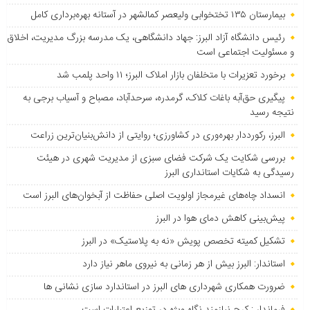
بیمارستان ۱۳۵ تختخوابی ولیعصر کمالشهر در آستانه بهره‌برداری کامل
رئیس دانشگاه آزاد البرز: جهاد دانشگاهی، یک مدرسه بزرگ مدیریت، اخلاق
و مسئولیت اجتماعی است
برخورد تعزیرات با متخلفان بازار املاک البرز؛ ۱۱ واحد پلمب شد
پیگیری حق‌آبه باغات کلاک، گرمدره، سرحدآباد، مصباح و آسیاب برجی به
نتیجه رسید
البرز، رکورددار بهره‌وری در کشاورزی؛ روایتی از دانش‌بنیان‌ترین زراعت
بررسی شکایت یک شرکت فضای سبزی از مدیریت شهری در هیئت
رسیدگی به شکایات استانداری البرز
انسداد چاه‌های غیرمجاز اولویت اصلی حفاظت از آبخوان‌های البرز است
پیش‌بینی کاهش دمای هوا در البرز
تشکیل کمیته تخصص پویش «نه به پلاستیک» در البرز
استاندار: البرز بیش از هر زمانی به نیروی ماهر نیاز دارد
ضرورت همکاری شهرداری های البرز در استاندارد سازی نشانی ها