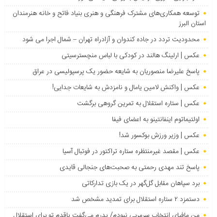
توسعه همکاری‌های مشترک فرهنگی و هنری بنیاد فاتح و خانه هنرمندان
استان البرز
محدودیت تردد در جاده کندوان و آزادراه تهران – شمال اجرا می شود
عکس | ارلینگ هالند در کودکی با لباس منچسترسیتی
پاسخ علیرضا منصوریان به شایعه حضور یک پرسپولیسی در عراق
عکس | واکنش لامین یامال و نامزدش به شایعات جدایی!
عکس | ستاره استقلال به تمرین گروهی برگشت
اولتیماتوم اینفانتینو به اعضای فیفا
عکس | وزیر ورزش بوکسور شد!
عکس | مقصد غیرمنتظره ستاره تراکتور در فوتبال آسیا
پاسخ تند مهدی رحمتی به صحبت‌های جنجالی قایدی
برد سپاهان مقابل گل‌گهر در یک بازی تدارکاتی
دستمزد ۲ ستاره استقلال برای تمدید مشخص شد
من مافیای انتخاب سرمربی نبودم/ پدرم می‌گفت پاقدم تو برای استقلال