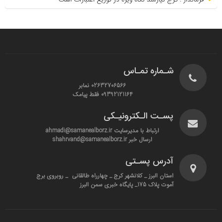
فرماندار : کرج نیازمند نگاه ویژه در توزیع اعتبارات است
شـماره تمـاس
02632706566 نمابر
09392121164 فقط پیامک
پسـت الـکترونیـکی
ارتباط با مدیرسایت ahmadi@samanealborz.ir
ارسال خبر shahrvand@samanealborz.ir
آدرس پسـتی
استان البرز _ کلانشهر کرج _ چهارراه طالقانی _ روبروی برج
آموت پلاک 175_ پایگاه خبری سمن البرز