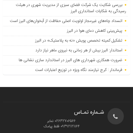
بررسی شکایت یک شرکت فضای سبزی از مدیریت شهری در هیئت
رسیدگی به شکایات استانداری البرز
انسداد چاه‌های غیرمجاز اولویت اصلی حفاظت از آبخوان‌های البرز است
پیش‌بینی کاهش دمای هوا در البرز
تشکیل کمیته تخصص پویش «نه به پلاستیک» در البرز
استاندار: البرز بیش از هر زمانی به نیروی ماهر نیاز دارد
ضرورت همکاری شهرداری های البرز در استاندارد سازی نشانی ها
فرماندار : کرج نیازمند نگاه ویژه در توزیع اعتبارات است
شـماره تمـاس
02632706566 نمابر
09392121164 فقط پیامک