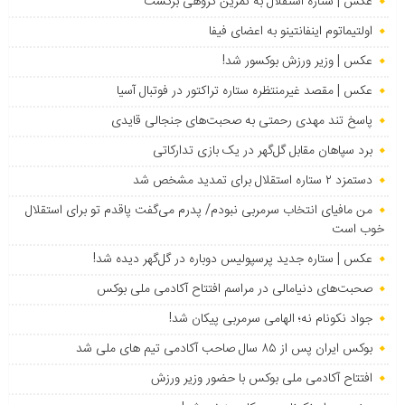
عکس | ستاره استقلال به تمرین گروهی برگشت
اولتیماتوم اینفانتینو به اعضای فیفا
عکس | وزیر ورزش بوکسور شد!
عکس | مقصد غیرمنتظره ستاره تراکتور در فوتبال آسیا
پاسخ تند مهدی رحمتی به صحبت‌های جنجالی قایدی
برد سپاهان مقابل گل‌گهر در یک بازی تدارکاتی
دستمزد ۲ ستاره استقلال برای تمدید مشخص شد
من مافیای انتخاب سرمربی نبودم/ پدرم می‌گفت پاقدم تو برای استقلال
خوب است
عکس | ستاره جدید پرسپولیس دوباره در گل‌گهر دیده شد!
صحبت‌های دنیامالی در مراسم افتتاح آکادمی ملی بوکس
جواد نکونام نه؛ الهامی سرمربی پیکان شد!
بوکس ایران پس از ۸۵ سال صاحب آکادمی تیم های ملی شد
افتتاح آکادمی ملی بوکس با حضور وزیر ورزش