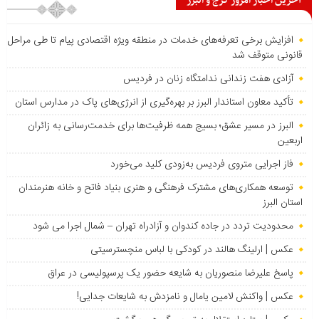
آخرین اخبار امروز کرج و البرز
افزایش برخی تعرفه‌های خدمات در منطقه ویژه اقتصادی پیام تا طی مراحل
قانونی متوقف شد
آزادی هفت زندانی ندامتگاه زنان در فردیس
تأکید معاون استاندار البرز بر بهره‌گیری از انرژی‌های پاک در مدارس استان
البرز در مسیر عشق؛ بسیج همه ظرفیت‌ها برای خدمت‌رسانی به زائران
اربعین
فاز اجرایی متروی فردیس به‌زودی کلید می‌خورد
توسعه همکاری‌های مشترک فرهنگی و هنری بنیاد فاتح و خانه هنرمندان
استان البرز
محدودیت تردد در جاده کندوان و آزادراه تهران – شمال اجرا می شود
عکس | ارلینگ هالند در کودکی با لباس منچسترسیتی
پاسخ علیرضا منصوریان به شایعه حضور یک پرسپولیسی در عراق
عکس | واکنش لامین یامال و نامزدش به شایعات جدایی!