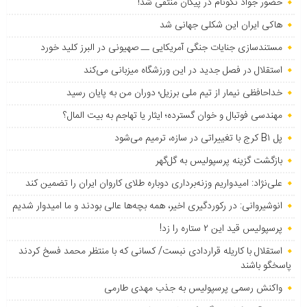
حضور جواد نکونام در پیکان منتفی شد!
هاکی ایران این شکلی جهانی شد
مستندسازی جنایات جنگی آمریکایی ــ صهیونی در البرز کلید خورد
استقلال در فصل جدید در این ورزشگاه میزبانی می‌کند
خداحافظی نیمار از تیم ملی برزیل؛ دوران من به پایان رسید
مهندسی فوتبال و خوان گسترده؛ ایثار یا تهاجم به بیت المال؟
پل B۱ کرج با تغییراتی در سازه، ترمیم می‌شود
بازگشت گزینه پرسپولیس به ‌گل‌گهر
علی‌نژاد: امیدواریم وزنه‌برداری دوباره طلای کاروان ایران را تضمین کند
انوشیروانی: در رکوردگیری اخیر، همه بچه‌ها عالی بودند و ما امیدوار شدیم
پرسپولیس قید این ۲ ستاره را زد!
استقلال با کاریله قراردادی نبست/ کسانی که با منتظر محمد فسخ کردند
پاسخگو باشند
واکنش رسمی پرسپولیس به جذب مهدی طارمی