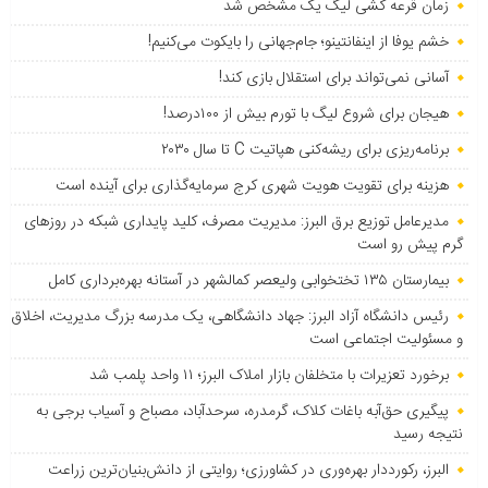
زمان قرعه کشی لیگ یک مشخص شد
خشم یوفا از اینفانتینو؛ جام‌جهانی را بایکوت می‌کنیم!
آسانی نمی‌تواند برای استقلال بازی کند!
هیجان برای شروع لیگ با تورم بیش از ۱۰۰درصد!
برنامه‌ریزی برای ریشه‌کنی هپاتیت C تا سال ۲۰۳۰
هزینه برای تقویت هویت شهری کرج سرمایه‌گذاری برای آینده است
مدیرعامل توزیع برق البرز: مدیریت مصرف، کلید پایداری شبکه در روزهای
گرم پیش رو است
بیمارستان ۱۳۵ تختخوابی ولیعصر کمالشهر در آستانه بهره‌برداری کامل
رئیس دانشگاه آزاد البرز: جهاد دانشگاهی، یک مدرسه بزرگ مدیریت، اخلاق
و مسئولیت اجتماعی است
برخورد تعزیرات با متخلفان بازار املاک البرز؛ ۱۱ واحد پلمب شد
پیگیری حق‌آبه باغات کلاک، گرمدره، سرحدآباد، مصباح و آسیاب برجی به
نتیجه رسید
البرز، رکورددار بهره‌وری در کشاورزی؛ روایتی از دانش‌بنیان‌ترین زراعت