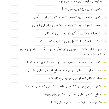
اولتیماتوم اینفانتینو به اعضای فیفا
عکس | وزیر ورزش بوکسور شد!
عکس | مقصد غیرمنتظره ستاره تراکتور در فوتبال آسیا
پاسخ تند مهدی رحمتی به صحبت‌های جنجالی قایدی
برد سپاهان مقابل گل‌گهر در یک بازی تدارکاتی
دستمزد ۲ ستاره استقلال برای تمدید مشخص شد
من مافیای انتخاب سرمربی نبودم/ پدرم می‌گفت پاقدم تو برای
استقلال خوب است
عکس | ستاره جدید پرسپولیس دوباره در گل‌گهر دیده شد!
صحبت‌های دنیامالی در مراسم افتتاح آکادمی ملی بوکس
جواد نکونام نه؛ الهامی سرمربی پیکان شد!
بوکس ایران پس از ۸۵ سال صاحب آکادمی تیم های ملی شد
افتتاح آکادمی ملی بوکس با حضور وزیر ورزش
حضور جواد نکونام در پیکان منتفی شد!