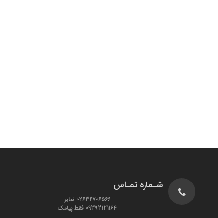
شـماره تمـاس
02632706566 نمابر
09392121164 فقط پیامک