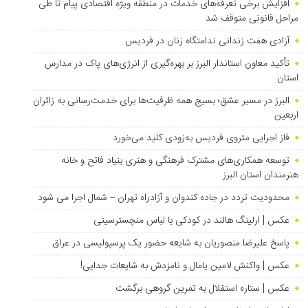
افزایش برخی تعرفه‌های خدمات در منطقه ویژه اقتصادی پیام تا طی
مراحل قانونی متوقف شد
آزادی هفت زندانی ندامتگاه زنان در فردیس
تأکید معاون استاندار البرز بر بهره‌گیری از انرژی‌های پاک در مدارس
استان
البرز در مسیر عشق؛ بسیج همه ظرفیت‌ها برای خدمت‌رسانی به زائران
اربعین
فاز اجرایی متروی فردیس به‌زودی کلید می‌خورد
توسعه همکاری‌های مشترک فرهنگی و هنری بنیاد فاتح و خانه
هنرمندان استان البرز
محدودیت تردد در جاده کندوان و آزادراه تهران – شمال اجرا می شود
عکس | ارلینگ هالند در کودکی با لباس منچسترسیتی
پاسخ علیرضا منصوریان به شایعه حضور یک پرسپولیسی در عراق
عکس | واکنش لامین یامال و نامزدش به شایعات جدایی!
عکس | ستاره استقلال به تمرین گروهی برگشت