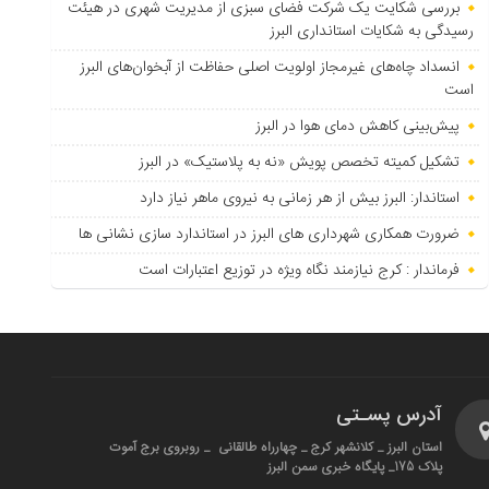
بررسی شکایت یک شرکت فضای سبزی از مدیریت شهری در هیئت
رسیدگی به شکایات استانداری البرز
انسداد چاه‌های غیرمجاز اولویت اصلی حفاظت از آبخوان‌های البرز
است
پیش‌بینی کاهش دمای هوا در البرز
تشکیل کمیته تخصص پویش «نه به پلاستیک» در البرز
استاندار: البرز بیش از هر زمانی به نیروی ماهر نیاز دارد
ضرورت همکاری شهرداری های البرز در استاندارد سازی نشانی ها
فرماندار : کرج نیازمند نگاه ویژه در توزیع اعتبارات است
آدرس پسـتی
استان البرز _ کلانشهر کرج _ چهارراه طالقانی _ روبروی برج آموت
پلاک 175_ پایگاه خبری سمن البرز