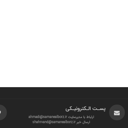
پسـت الـکترونیـکی
ارتباط با مدیرسایت ahmadi@samanealborz.ir
ارسال خبر shahrvand@samanealborz.ir