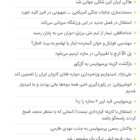
هاکی ایران این شکلی جهانی شد
مستندسازی جنایات جنگی آمریکایی ــ صهیونی در البرز کلید خورد
استقلال در فصل جدید در این ورزشگاه میزبانی می‌کند
خداحافظی نیمار از تیم ملی برزیل؛ دوران من به پایان رسید
مهندسی فوتبال و خوان گسترده؛ ایثار یا تهاجم به بیت المال؟
پل B۱ کرج با تغییراتی در سازه، ترمیم می‌شود
بازگشت گزینه پرسپولیس به ‌گل‌گهر
علی‌نژاد: امیدواریم وزنه‌برداری دوباره طلای کاروان ایران را تضمین کند
انوشیروانی: در رکوردگیری اخیر، همه بچه‌ها عالی بودند و ما امیدوار
شدیم
پرسپولیس قید این ۲ ستاره را زد!
استقلال با کاریله قراردادی نبست/ کسانی که با منتظر محمد فسخ
کردند پاسخگو باشند
واکنش رسمی پرسپولیس به جذب مهدی طارمی
زمان قرعه کشی لیگ یک مشخص شد