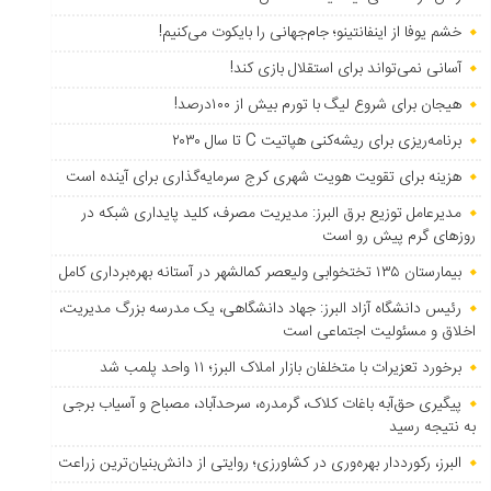
خشم یوفا از اینفانتینو؛ جام‌جهانی را بایکوت می‌کنیم!
آسانی نمی‌تواند برای استقلال بازی کند!
هیجان برای شروع لیگ با تورم بیش از ۱۰۰درصد!
برنامه‌ریزی برای ریشه‌کنی هپاتیت C تا سال ۲۰۳۰
هزینه برای تقویت هویت شهری کرج سرمایه‌گذاری برای آینده است
مدیرعامل توزیع برق البرز: مدیریت مصرف، کلید پایداری شبکه در
روزهای گرم پیش رو است
بیمارستان ۱۳۵ تختخوابی ولیعصر کمالشهر در آستانه بهره‌برداری کامل
رئیس دانشگاه آزاد البرز: جهاد دانشگاهی، یک مدرسه بزرگ مدیریت،
اخلاق و مسئولیت اجتماعی است
برخورد تعزیرات با متخلفان بازار املاک البرز؛ ۱۱ واحد پلمب شد
پیگیری حق‌آبه باغات کلاک، گرمدره، سرحدآباد، مصباح و آسیاب برجی
به نتیجه رسید
البرز، رکورددار بهره‌وری در کشاورزی؛ روایتی از دانش‌بنیان‌ترین زراعت