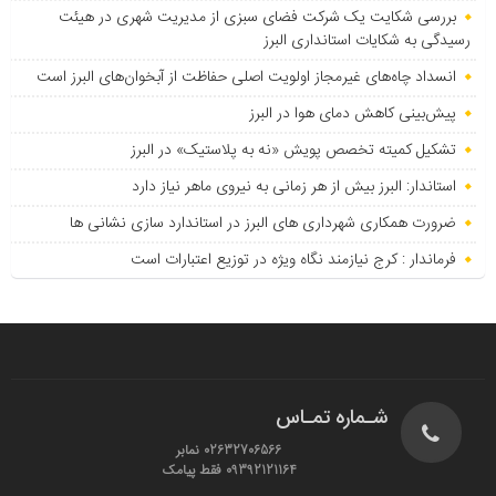
بررسی شکایت یک شرکت فضای سبزی از مدیریت شهری در هیئت
رسیدگی به شکایات استانداری البرز
انسداد چاه‌های غیرمجاز اولویت اصلی حفاظت از آبخوان‌های البرز است
پیش‌بینی کاهش دمای هوا در البرز
تشکیل کمیته تخصص پویش «نه به پلاستیک» در البرز
استاندار: البرز بیش از هر زمانی به نیروی ماهر نیاز دارد
ضرورت همکاری شهرداری های البرز در استاندارد سازی نشانی ها
فرماندار : کرج نیازمند نگاه ویژه در توزیع اعتبارات است
شـماره تمـاس
02632706566 نمابر
09392121164 فقط پیامک