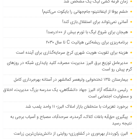
زمان قرعه کشی لیگ یک مشخص شد
خشم یوفا از اینفانتینو؛ جام‌جهانی را بایکوت می‌کنیم!
آسانی نمی‌تواند برای استقلال بازی کند!
هیجان برای شروع لیگ با تورم بیش از ۱۰۰درصد!
برنامه‌ریزی برای ریشه‌کنی هپاتیت C تا سال ۲۰۳۰
هزینه برای تقویت هویت شهری کرج سرمایه‌گذاری برای آینده است
مدیرعامل توزیع برق البرز: مدیریت مصرف، کلید پایداری شبکه در روزهای
گرم پیش رو است
بیمارستان ۱۳۵ تختخوابی ولیعصر کمالشهر در آستانه بهره‌برداری کامل
رئیس دانشگاه آزاد البرز: جهاد دانشگاهی، یک مدرسه بزرگ مدیریت، اخلاق
و مسئولیت اجتماعی است
برخورد تعزیرات با متخلفان بازار املاک البرز؛ ۱۱ واحد پلمب شد
پیگیری حق‌آبه باغات کلاک، گرمدره، سرحدآباد، مصباح و آسیاب برجی به
نتیجه رسید
البرز، رکورددار بهره‌وری در کشاورزی؛ روایتی از دانش‌بنیان‌ترین زراعت