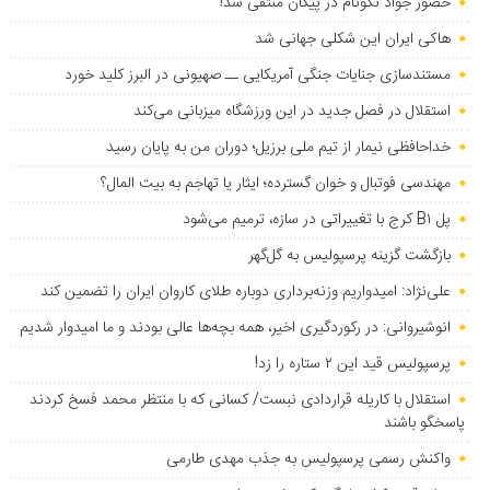
حضور جواد نکونام در پیکان منتفی شد!
هاکی ایران این شکلی جهانی شد
مستندسازی جنایات جنگی آمریکایی ــ صهیونی در البرز کلید خورد
استقلال در فصل جدید در این ورزشگاه میزبانی می‌کند
خداحافظی نیمار از تیم ملی برزیل؛ دوران من به پایان رسید
مهندسی فوتبال و خوان گسترده؛ ایثار یا تهاجم به بیت المال؟
پل B۱ کرج با تغییراتی در سازه، ترمیم می‌شود
بازگشت گزینه پرسپولیس به ‌گل‌گهر
علی‌نژاد: امیدواریم وزنه‌برداری دوباره طلای کاروان ایران را تضمین کند
انوشیروانی: در رکوردگیری اخیر، همه بچه‌ها عالی بودند و ما امیدوار شدیم
پرسپولیس قید این ۲ ستاره را زد!
استقلال با کاریله قراردادی نبست/ کسانی که با منتظر محمد فسخ کردند
پاسخگو باشند
واکنش رسمی پرسپولیس به جذب مهدی طارمی