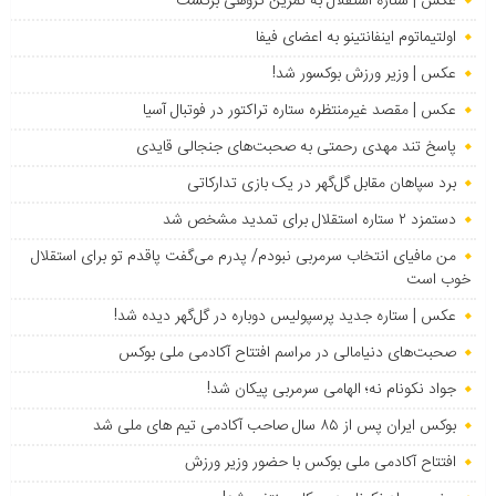
عکس | ستاره استقلال به تمرین گروهی برگشت
اولتیماتوم اینفانتینو به اعضای فیفا
عکس | وزیر ورزش بوکسور شد!
عکس | مقصد غیرمنتظره ستاره تراکتور در فوتبال آسیا
پاسخ تند مهدی رحمتی به صحبت‌های جنجالی قایدی
برد سپاهان مقابل گل‌گهر در یک بازی تدارکاتی
دستمزد ۲ ستاره استقلال برای تمدید مشخص شد
من مافیای انتخاب سرمربی نبودم/ پدرم می‌گفت پاقدم تو برای استقلال
خوب است
عکس | ستاره جدید پرسپولیس دوباره در گل‌گهر دیده شد!
صحبت‌های دنیامالی در مراسم افتتاح آکادمی ملی بوکس
جواد نکونام نه؛ الهامی سرمربی پیکان شد!
بوکس ایران پس از ۸۵ سال صاحب آکادمی تیم های ملی شد
افتتاح آکادمی ملی بوکس با حضور وزیر ورزش