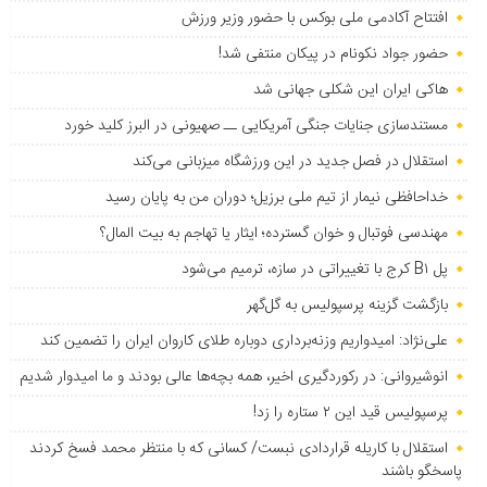
افتتاح آکادمی ملی بوکس با حضور وزیر ورزش
حضور جواد نکونام در پیکان منتفی شد!
هاکی ایران این شکلی جهانی شد
مستندسازی جنایات جنگی آمریکایی ــ صهیونی در البرز کلید خورد
استقلال در فصل جدید در این ورزشگاه میزبانی می‌کند
خداحافظی نیمار از تیم ملی برزیل؛ دوران من به پایان رسید
مهندسی فوتبال و خوان گسترده؛ ایثار یا تهاجم به بیت المال؟
پل B۱ کرج با تغییراتی در سازه، ترمیم می‌شود
بازگشت گزینه پرسپولیس به ‌گل‌گهر
علی‌نژاد: امیدواریم وزنه‌برداری دوباره طلای کاروان ایران را تضمین کند
انوشیروانی: در رکوردگیری اخیر، همه بچه‌ها عالی بودند و ما امیدوار شدیم
پرسپولیس قید این ۲ ستاره را زد!
استقلال با کاریله قراردادی نبست/ کسانی که با منتظر محمد فسخ کردند
پاسخگو باشند