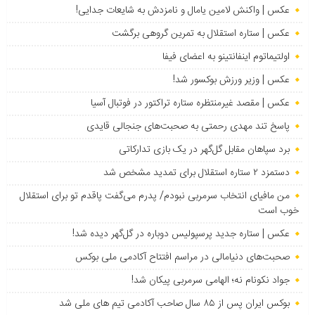
عکس | واکنش لامین یامال و نامزدش به شایعات جدایی!
عکس | ستاره استقلال به تمرین گروهی برگشت
اولتیماتوم اینفانتینو به اعضای فیفا
عکس | وزیر ورزش بوکسور شد!
عکس | مقصد غیرمنتظره ستاره تراکتور در فوتبال آسیا
پاسخ تند مهدی رحمتی به صحبت‌های جنجالی قایدی
برد سپاهان مقابل گل‌گهر در یک بازی تدارکاتی
دستمزد ۲ ستاره استقلال برای تمدید مشخص شد
من مافیای انتخاب سرمربی نبودم/ پدرم می‌گفت پاقدم تو برای استقلال
خوب است
عکس | ستاره جدید پرسپولیس دوباره در گل‌گهر دیده شد!
صحبت‌های دنیامالی در مراسم افتتاح آکادمی ملی بوکس
جواد نکونام نه؛ الهامی سرمربی پیکان شد!
بوکس ایران پس از ۸۵ سال صاحب آکادمی تیم های ملی شد