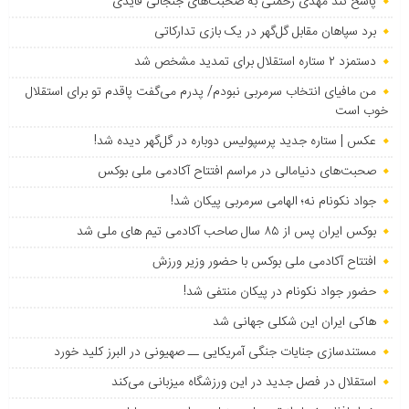
پاسخ تند مهدی رحمتی به صحبت‌های جنجالی قایدی
برد سپاهان مقابل گل‌گهر در یک بازی تدارکاتی
دستمزد ۲ ستاره استقلال برای تمدید مشخص شد
من مافیای انتخاب سرمربی نبودم/ پدرم می‌گفت پاقدم تو برای استقلال
خوب است
عکس | ستاره جدید پرسپولیس دوباره در گل‌گهر دیده شد!
صحبت‌های دنیامالی در مراسم افتتاح آکادمی ملی بوکس
جواد نکونام نه؛ الهامی سرمربی پیکان شد!
بوکس ایران پس از ۸۵ سال صاحب آکادمی تیم های ملی شد
افتتاح آکادمی ملی بوکس با حضور وزیر ورزش
حضور جواد نکونام در پیکان منتفی شد!
هاکی ایران این شکلی جهانی شد
مستندسازی جنایات جنگی آمریکایی ــ صهیونی در البرز کلید خورد
استقلال در فصل جدید در این ورزشگاه میزبانی می‌کند