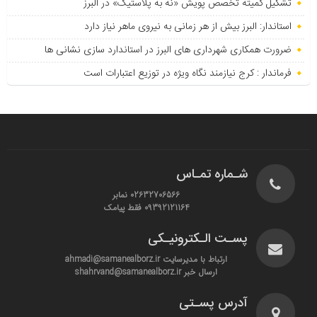
تشکیل کمیته تخصص پویش «نه به پلاستیک» در البرز
استاندار: البرز بیش از هر زمانی به نیروی ماهر نیاز دارد
ضرورت همکاری شهرداری های البرز در استاندارد سازی نشانی ها
فرماندار : کرج نیازمند نگاه ویژه در توزیع اعتبارات است
شـماره تمـاس
02632706566 نمابر
09392121164 فقط پیامک
پسـت الـکترونیـکی
ارتباط با مدیرسایت ahmadi@samanealborz.ir
ارسال خبر shahrvand@samanealborz.ir
آدرس پسـتی