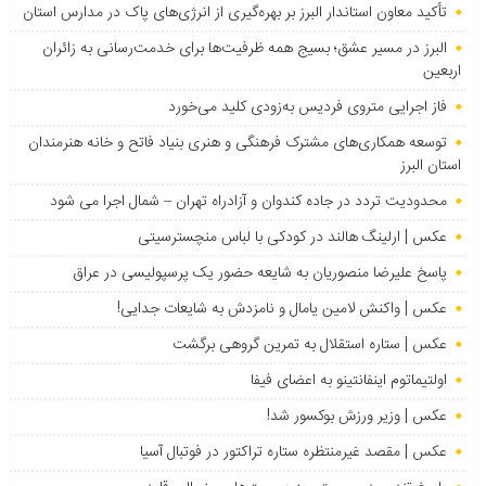
تأکید معاون استاندار البرز بر بهره‌گیری از انرژی‌های پاک در مدارس استان
البرز در مسیر عشق؛ بسیج همه ظرفیت‌ها برای خدمت‌رسانی به زائران
اربعین
فاز اجرایی متروی فردیس به‌زودی کلید می‌خورد
توسعه همکاری‌های مشترک فرهنگی و هنری بنیاد فاتح و خانه هنرمندان
استان البرز
محدودیت تردد در جاده کندوان و آزادراه تهران – شمال اجرا می شود
عکس | ارلینگ هالند در کودکی با لباس منچسترسیتی
پاسخ علیرضا منصوریان به شایعه حضور یک پرسپولیسی در عراق
عکس | واکنش لامین یامال و نامزدش به شایعات جدایی!
عکس | ستاره استقلال به تمرین گروهی برگشت
اولتیماتوم اینفانتینو به اعضای فیفا
عکس | وزیر ورزش بوکسور شد!
عکس | مقصد غیرمنتظره ستاره تراکتور در فوتبال آسیا