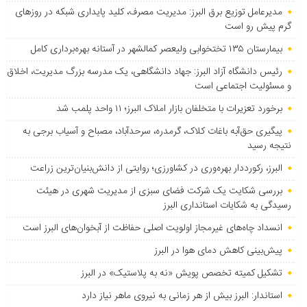
مدیرعامل توزیع برق البرز: مدیریت مصرف، کلید پایداری شبکه در روزهای
گرم پیش رو است
بیمارستان ۱۳۵ تختخوابی ولیعصر کمالشهر در آستانه بهره‌برداری کامل
رئیس دانشگاه آزاد البرز: جهاد دانشگاهی، یک مدرسه بزرگ مدیریت، اخلاق
و مسئولیت اجتماعی است
برخورد تعزیرات با متخلفان بازار املاک البرز؛ ۱۱ واحد پلمب شد
پیگیری حق‌آبه باغات کلاک، گرمدره، سرحدآباد، مصباح و آسیاب برجی به
نتیجه رسید
البرز، رکورددار بهره‌وری در کشاورزی؛ روایتی از دانش‌بنیان‌ترین زراعت
بررسی شکایت یک شرکت فضای سبزی از مدیریت شهری در هیئت
رسیدگی به شکایات استانداری البرز
انسداد چاه‌های غیرمجاز اولویت اصلی حفاظت از آبخوان‌های البرز است
پیش‌بینی کاهش دمای هوا در البرز
تشکیل کمیته تخصص پویش «نه به پلاستیک» در البرز
استاندار: البرز بیش از هر زمانی به نیروی ماهر نیاز دارد