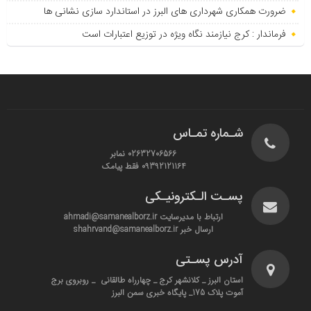
ضرورت همکاری شهرداری های البرز در استاندارد سازی نشانی ها
فرماندار : کرج نیازمند نگاه ویژه در توزیع اعتبارات است
شـماره تمـاس
02632706566 نمابر
09392121164 فقط پیامک
پسـت الـکترونیـکی
ارتباط با مدیرسایت ahmadi@samanealborz.ir
ارسال خبر shahrvand@samanealborz.ir
آدرس پسـتی
استان البرز _ کلانشهر کرج _ چهارراه طالقانی _ روبروی برج
آموت پلاک 175_ پایگاه خبری سمن البرز