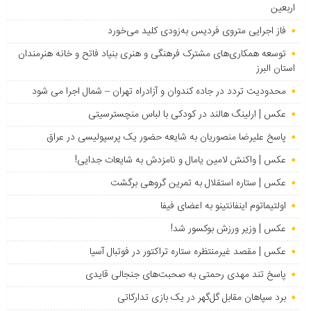
اربعین
فاز اجرایی متروی فردیس به‌زودی کلید می‌خورد
توسعه همکاری‌های مشترک فرهنگی و هنری بنیاد فاتح و خانه هنرمندان
استان البرز
محدودیت تردد در جاده کندوان و آزادراه تهران – شمال اجرا می شود
عکس | ارلینگ هالند در کودکی با لباس منچسترسیتی
پاسخ علیرضا منصوریان به شایعه حضور یک پرسپولیسی در عراق
عکس | واکنش لامین یامال و نامزدش به شایعات جدایی!
عکس | ستاره استقلال به تمرین گروهی برگشت
اولتیماتوم اینفانتینو به اعضای فیفا
عکس | وزیر ورزش بوکسور شد!
عکس | مقصد غیرمنتظره ستاره تراکتور در فوتبال آسیا
پاسخ تند مهدی رحمتی به صحبت‌های جنجالی قایدی
برد سپاهان مقابل گل‌گهر در یک بازی تدارکاتی