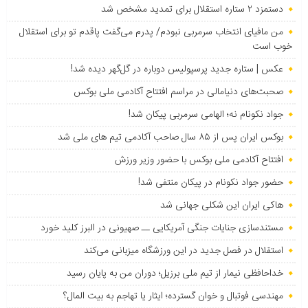
دستمزد ۲ ستاره استقلال برای تمدید مشخص شد
من مافیای انتخاب سرمربی نبودم/ پدرم می‌گفت پاقدم تو برای استقلال
خوب است
عکس | ستاره جدید پرسپولیس دوباره در گل‌گهر دیده شد!
صحبت‌های دنیامالی در مراسم افتتاح آکادمی ملی بوکس
جواد نکونام نه؛ الهامی سرمربی پیکان شد!
بوکس ایران پس از ۸۵ سال صاحب آکادمی تیم های ملی شد
افتتاح آکادمی ملی بوکس با حضور وزیر ورزش
حضور جواد نکونام در پیکان منتفی شد!
هاکی ایران این شکلی جهانی شد
مستندسازی جنایات جنگی آمریکایی ــ صهیونی در البرز کلید خورد
استقلال در فصل جدید در این ورزشگاه میزبانی می‌کند
خداحافظی نیمار از تیم ملی برزیل؛ دوران من به پایان رسید
مهندسی فوتبال و خوان گسترده؛ ایثار یا تهاجم به بیت المال؟