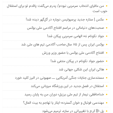
من مافیای انتخاب سرمربی نبودم/ پدرم می‌گفت پاقدم تو برای استقلال
خوب است
عکس | ستاره جدید پرسپولیس دوباره در گل‌گهر دیده شد!
صحبت‌های دنیامالی در مراسم افتتاح آکادمی ملی بوکس
جواد نکونام نه؛ الهامی سرمربی پیکان شد!
بوکس ایران پس از ۸۵ سال صاحب آکادمی تیم های ملی شد
افتتاح آکادمی ملی بوکس با حضور وزیر ورزش
حضور جواد نکونام در پیکان منتفی شد!
هاکی ایران این شکلی جهانی شد
مستندسازی جنایات جنگی آمریکایی ــ صهیونی در البرز کلید خورد
استقلال در فصل جدید در این ورزشگاه میزبانی می‌کند
خداحافظی نیمار از تیم ملی برزیل؛ دوران من به پایان رسید
مهندسی فوتبال و خوان گسترده؛ ایثار یا تهاجم به بیت المال؟
پل B۱ کرج با تغییراتی در سازه، ترمیم می‌شود