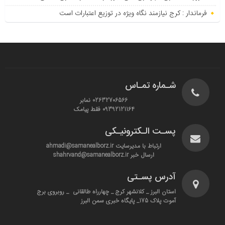
فرماندار : کرج نیازمند نگاه ویژه در توزیع اعتبارات است
شـماره تمـاس
02632706566 نمابر
09392121164 فقط پیامک
پسـت الـکترونیـکی
ارتباط با مدیرسایت ahmadi@samanealborz.ir
ارسال خبر shahrvand@samanealborz.ir
آدرس پسـتی
استان البرز _ کلانشهر کرج _ چهارراه طالقانی _ روبروی برج
آموت پلاک 175_ پایگاه خبری سمن البرز