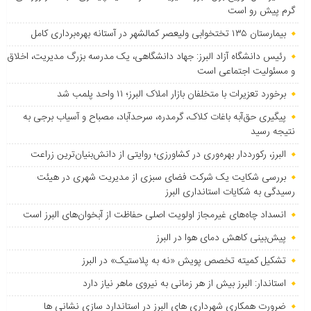
گرم پیش رو است
بیمارستان ۱۳۵ تختخوابی ولیعصر کمالشهر در آستانه بهره‌برداری کامل
رئیس دانشگاه آزاد البرز: جهاد دانشگاهی، یک مدرسه بزرگ مدیریت، اخلاق
و مسئولیت اجتماعی است
برخورد تعزیرات با متخلفان بازار املاک البرز؛ ۱۱ واحد پلمب شد
پیگیری حق‌آبه باغات کلاک، گرمدره، سرحدآباد، مصباح و آسیاب برجی به
نتیجه رسید
البرز، رکورددار بهره‌وری در کشاورزی؛ روایتی از دانش‌بنیان‌ترین زراعت
بررسی شکایت یک شرکت فضای سبزی از مدیریت شهری در هیئت
رسیدگی به شکایات استانداری البرز
انسداد چاه‌های غیرمجاز اولویت اصلی حفاظت از آبخوان‌های البرز است
پیش‌بینی کاهش دمای هوا در البرز
تشکیل کمیته تخصص پویش «نه به پلاستیک» در البرز
استاندار: البرز بیش از هر زمانی به نیروی ماهر نیاز دارد
ضرورت همکاری شهرداری های البرز در استاندارد سازی نشانی ها