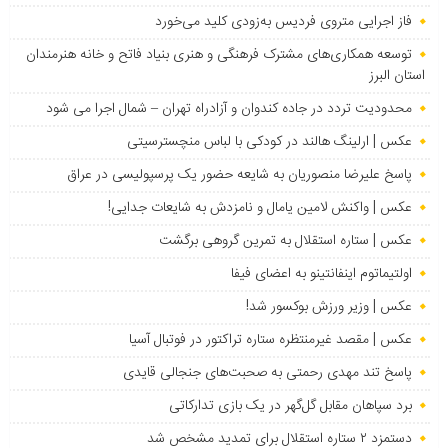
فاز اجرایی متروی فردیس به‌زودی کلید می‌خورد
توسعه همکاری‌های مشترک فرهنگی و هنری بنیاد فاتح و خانه هنرمندان
استان البرز
محدودیت تردد در جاده کندوان و آزادراه تهران – شمال اجرا می شود
عکس | ارلینگ هالند در کودکی با لباس منچسترسیتی
پاسخ علیرضا منصوریان به شایعه حضور یک پرسپولیسی در عراق
عکس | واکنش لامین یامال و نامزدش به شایعات جدایی!
عکس | ستاره استقلال به تمرین گروهی برگشت
اولتیماتوم اینفانتینو به اعضای فیفا
عکس | وزیر ورزش بوکسور شد!
عکس | مقصد غیرمنتظره ستاره تراکتور در فوتبال آسیا
پاسخ تند مهدی رحمتی به صحبت‌های جنجالی قایدی
برد سپاهان مقابل گل‌گهر در یک بازی تدارکاتی
دستمزد ۲ ستاره استقلال برای تمدید مشخص شد