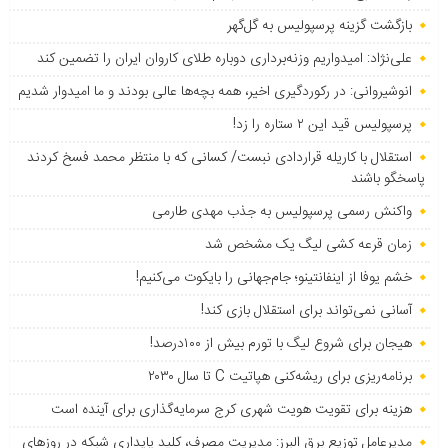
بازگشت گزینه پرسپولیس به ‌گل‌گهر
علی‌نژاد: امیدواریم وزنه‌برداری دوباره طلای کاروان ایران را تضمین کند
انوشیروانی: در رکوردگیری اخیر، همه بچه‌ها عالی بودند و ما امیدوار شدیم
پرسپولیس قید این ۲ ستاره را زد!
استقلال با کاریله قراردادی نبست/ کسانی که با منتظر محمد فسخ کردند
پاسخگو باشند
واکنش رسمی پرسپولیس به جذب مهدی طارمی
زمان قرعه کشی لیگ یک مشخص شد
خشم یوفا از اینفانتینو؛ جام‌جهانی را بایکوت می‌کنیم!
آسانی نمی‌تواند برای استقلال بازی کند!
هیجان برای شروع لیگ با تورم بیش از ۱۰۰درصد!
برنامه‌ریزی برای ریشه‌کنی هپاتیت C تا سال ۲۰۳۰
هزینه برای تقویت هویت شهری کرج سرمایه‌گذاری برای آینده است
مدیرعامل توزیع برق البرز: مدیریت مصرف، کلید پایداری شبکه در روزهای