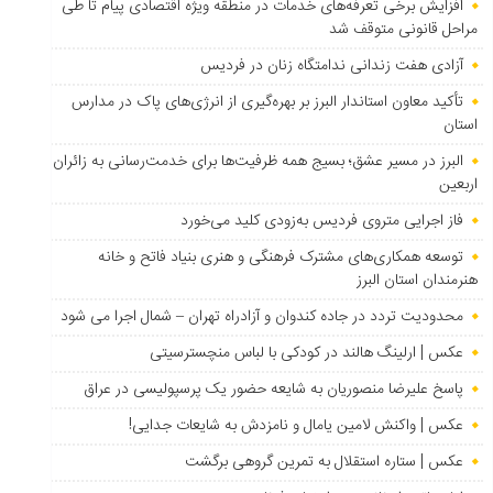
افزایش برخی تعرفه‌های خدمات در منطقه ویژه اقتصادی پیام تا طی
مراحل قانونی متوقف شد
آزادی هفت زندانی ندامتگاه زنان در فردیس
تأکید معاون استاندار البرز بر بهره‌گیری از انرژی‌های پاک در مدارس
استان
البرز در مسیر عشق؛ بسیج همه ظرفیت‌ها برای خدمت‌رسانی به زائران
اربعین
فاز اجرایی متروی فردیس به‌زودی کلید می‌خورد
توسعه همکاری‌های مشترک فرهنگی و هنری بنیاد فاتح و خانه
هنرمندان استان البرز
محدودیت تردد در جاده کندوان و آزادراه تهران – شمال اجرا می شود
عکس | ارلینگ هالند در کودکی با لباس منچسترسیتی
پاسخ علیرضا منصوریان به شایعه حضور یک پرسپولیسی در عراق
عکس | واکنش لامین یامال و نامزدش به شایعات جدایی!
عکس | ستاره استقلال به تمرین گروهی برگشت