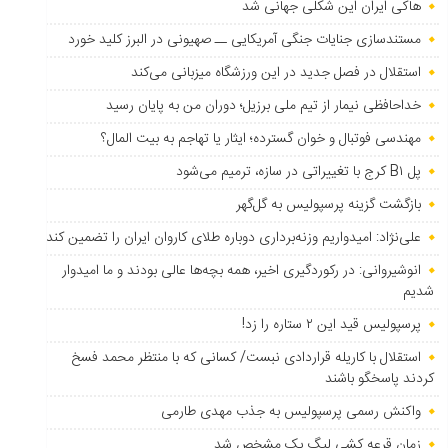
هاکی ایران این شکلی جهانی شد
مستندسازی جنایات جنگی آمریکایی ــ صهیونی در البرز کلید خورد
استقلال در فصل جدید در این ورزشگاه میزبانی می‌کند
خداحافظی نیمار از تیم ملی برزیل؛ دوران من به پایان رسید
مهندسی فوتبال و خوان گسترده؛ ایثار یا تهاجم به بیت المال؟
پل B۱ کرج با تغییراتی در سازه، ترمیم می‌شود
بازگشت گزینه پرسپولیس به ‌گل‌گهر
علی‌نژاد: امیدواریم وزنه‌برداری دوباره طلای کاروان ایران را تضمین کند
انوشیروانی: در رکوردگیری اخیر، همه بچه‌ها عالی بودند و ما امیدوار
شدیم
پرسپولیس قید این ۲ ستاره را زد!
استقلال با کاریله قراردادی نبست/ کسانی که با منتظر محمد فسخ
کردند پاسخگو باشند
واکنش رسمی پرسپولیس به جذب مهدی طارمی
زمان قرعه کشی لیگ یک مشخص شد