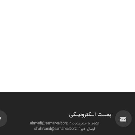
پسـت الـکترونیـکی
ارتباط با مدیرسایت ahmadi@samanealborz.ir
ارسال خبر shahrvand@samanealborz.ir