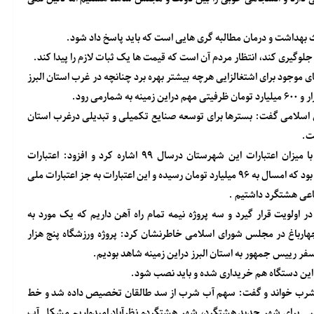
 بهداشت و درمان مطالبه گری هایی است که باید پاسخ داد شود.
وگیری کند، انتظار مردم آن است که قیمت ها یک ثبات لازم را پیدا کند.
ی موجود برای اشتغالزایی هرچه بیشتر بهره برد چنانچه در غرب استان البرز
ی رود.
ی اسلامی گفت: بسترها برای توسعه صنایع تکمیلی و تبدیلی درغرب استان
حدادی همچنین به افزایش اعتبار شهرستان ساوجبلاغ در مقایسه با میزان اعتبارات این شهرستان درسال ۹۹ اشاره کرد و افزود: اعتبارات
شهرستان های ساوجبلاغ و چهارباغ درسال ۹۹ حدود ۳۵میلیارد تومان بود که امسال به ۹۶ میلیارد تومان رسیده و این اعتبارات به جز اعتبارات ملی
اولویت قرار گیرد و سه پروژه نیمه تمام راه آهن داریم که یک مورد به
هارباغ در مجلس شورای اسلامی خاطرنشان کرد: پروژه ورزشگاه پنج هزار
سفر رییس جمهور به استان البرز دراین زمینه شاهد بودیم.
این دستگاه هم خریداری شده و باید نصب شود.
ب شرب خواند و گفت: سهم آب شرب از سد طالقان تخصیص داده شد و خط
 که با این سهمیه بیش از ۲۳ میلیون مترمکعبی برای شهر جدید هشتگرد، شهر هشتگردو نظرآباد امیدواریم مشکل آب