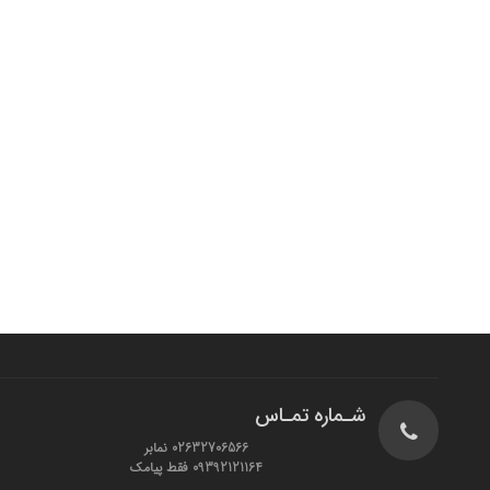
شـماره تمـاس
02632706566 نمابر
09392121164 فقط پیامک