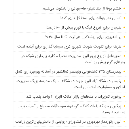
خشم یوفا از اینفانتینو؛ جام‌جهانی را بایکوت می‌کنیم!
آسانی نمی‌تواند برای استقلال بازی کند!
هیجان برای شروع لیگ با تورم بیش از ۱۰۰درصد!
برنامه‌ریزی برای ریشه‌کنی هپاتیت C تا سال ۲۰۳۰
هزینه برای تقویت هویت شهری کرج سرمایه‌گذاری برای آینده است
مدیرعامل توزیع برق البرز: مدیریت مصرف، کلید پایداری شبکه در
روزهای گرم پیش رو است
بیمارستان ۱۳۵ تختخوابی ولیعصر کمالشهر در آستانه بهره‌برداری کامل
رئیس دانشگاه آزاد البرز: جهاد دانشگاهی، یک مدرسه بزرگ مدیریت،
اخلاق و مسئولیت اجتماعی است
برخورد تعزیرات با متخلفان بازار املاک البرز؛ ۱۱ واحد پلمب شد
پیگیری حق‌آبه باغات کلاک، گرمدره، سرحدآباد، مصباح و آسیاب برجی
به نتیجه رسید
البرز، رکورددار بهره‌وری در کشاورزی؛ روایتی از دانش‌بنیان‌ترین زراعت