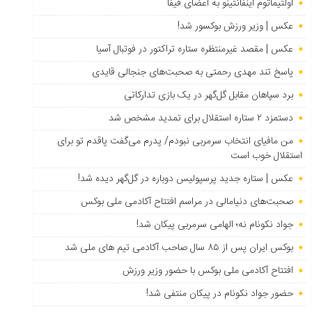
اولتیماتوم اینفانتینو به اعضای فیفا
عکس | وزیر ورزش بوکسور شد!
عکس | مقصد غیرمنتظره ستاره تراکتور در فوتبال آسیا
پاسخ تند مهدی رحمتی به صحبت‌های جنجالی قایدی
برد سپاهان مقابل گل‌گهر در یک بازی تدارکاتی
دستمزد ۲ ستاره استقلال برای تمدید مشخص شد
من مافیای انتخاب سرمربی نبودم/ پدرم می‌گفت پاقدم تو برای
استقلال خوب است
عکس | ستاره جدید پرسپولیس دوباره در گل‌گهر دیده شد!
صحبت‌های دنیامالی در مراسم افتتاح آکادمی ملی بوکس
جواد نکونام نه؛ الهامی سرمربی پیکان شد!
بوکس ایران پس از ۸۵ سال صاحب آکادمی تیم های ملی شد
افتتاح آکادمی ملی بوکس با حضور وزیر ورزش
حضور جواد نکونام در پیکان منتفی شد!