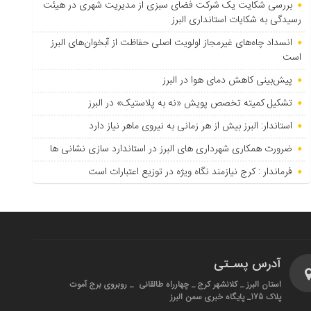
بررسی شکایت یک شرکت فضای سبزی از مدیریت شهری در هیئت
رسیدگی به شکایات استانداری البرز
انسداد چاه‌های غیرمجاز اولویت اصلی حفاظت از آبخوان‌های البرز
است
پیش‌بینی کاهش دمای هوا در البرز
تشکیل کمیته تخصص پویش «نه به پلاستیک» در البرز
استاندار: البرز بیش از هر زمانی به نیروی ماهر نیاز دارد
ضرورت همکاری شهرداری های البرز در استاندارد سازی نشانی ها
فرماندار : کرج نیازمند نگاه ویژه در توزیع اعتبارات است
آدرس پسـتی
استان البرز _ کلانشهر کرج _ چهارراه طالقانی _ روبروی برج آموت
پلاک 175_ پایگاه خبری سمن البرز