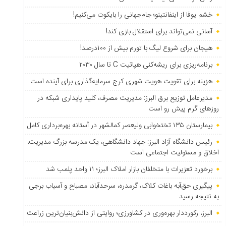
خشم یوفا از اینفانتینو؛ جام‌جهانی را بایکوت می‌کنیم!
آسانی نمی‌تواند برای استقلال بازی کند!
هیجان برای شروع لیگ با تورم بیش از ۱۰۰درصد!
برنامه‌ریزی برای ریشه‌کنی هپاتیت C تا سال ۲۰۳۰
هزینه برای تقویت هویت شهری کرج سرمایه‌گذاری برای آینده است
مدیرعامل توزیع برق البرز: مدیریت مصرف، کلید پایداری شبکه در
روزهای گرم پیش رو است
بیمارستان ۱۳۵ تختخوابی ولیعصر کمالشهر در آستانه بهره‌برداری کامل
رئیس دانشگاه آزاد البرز: جهاد دانشگاهی، یک مدرسه بزرگ مدیریت،
اخلاق و مسئولیت اجتماعی است
برخورد تعزیرات با متخلفان بازار املاک البرز؛ ۱۱ واحد پلمب شد
پیگیری حق‌آبه باغات کلاک، گرمدره، سرحدآباد، مصباح و آسیاب برجی
به نتیجه رسید
البرز، رکورددار بهره‌وری در کشاورزی؛ روایتی از دانش‌بنیان‌ترین زراعت