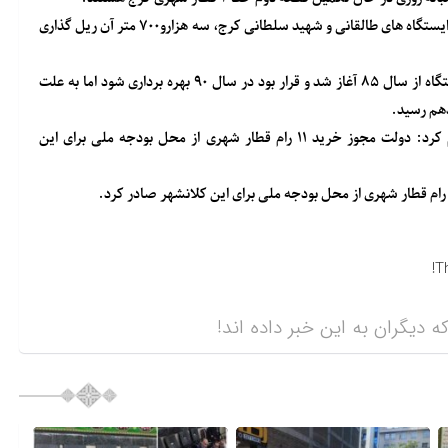
رستمی گفت : از مجموع ۹ هزارو۴۰۰ متر طول خط رفت و برگشت بین ایستگاه های طالقانی و شهید سلطانی کرج، سه هزارو۷۰۰ متر آن ریل گذاری
عملیات احداث خط ۲ قطار شهری کرج به طول ۲۷ کیلومتر با ۲۷ ایستگاه از سال ۸۵ آغاز شد و قرار بود در سال ۹۰ بهره برداری شود اما به علت
دهم رسید.
برچسب ها: سخنگوی شورای اسلامی کلانشهر کرج اعلام کرد: دولت مجوز خرید ۱۱ رام قطار شهری از محل بودجه ملی برای این
T
ه دیگران به این خبر داده اند!