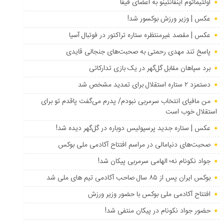
اولتیماتوم اینفانتینو به اعضای فیفا
عکس | وزیر ورزش بوکسور شد!
عکس | مقصد غیرمنتظره ستاره تراکتور در فوتبال آسیا
پاسخ تند مهدی رحمتی به صحبت‌های جنجالی قایدی
برد سپاهان مقابل گل‌گهر در یک بازی تدارکاتی
دستمزد ۲ ستاره استقلال برای تمدید مشخص شد
من مافیای انتخاب سرمربی نبودم/ پدرم می‌گفت پاقدم تو برای
استقلال خوب است
عکس | ستاره جدید پرسپولیس دوباره در گل‌گهر دیده شد!
صحبت‌های دنیامالی در مراسم افتتاح آکادمی ملی بوکس
جواد نکونام نه؛ الهامی سرمربی پیکان شد!
بوکس ایران پس از ۸۵ سال صاحب آکادمی تیم های ملی شد
افتتاح آکادمی ملی بوکس با حضور وزیر ورزش
حضور جواد نکونام در پیکان منتفی شد!