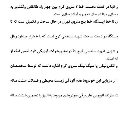
وی ادامه داد: اکنون قطار شهری کرج دارای ۲ رام قطار است که یکی از آنها در قطعه نخست خط ۲ متروی کرج بین چهار راه طالقانی وگلشهر به
 سازی مپنا در حال تعمیر و آماده سازی است.
رج بین ایستگاه طالقان تا خط ایستگاه خط پنج متروی تهران در حال ساخت و تکمیل است که تا
وی افزود: یکی از اقدامات شاخص مهندسان ایرانی، تغییر نقشه فنی ایستگاه در دست ساخت شهید سلطانی کرج است که با ۱۰ هزار میلیارد ریال
سخنگوی شورای اسلامی کلانشهر کرج اظهار کرد: اکنون ایستگاه قطار شهری شهید سلطانی کرج ۶۰ درصد پیشرفت فیزیکی دارد ضمن آنکه از
فته است.
الکترونیکی یا سیگنالینگ متروی کرج اشاره داشت که توسط متخصصان
فت : از مزیایی این خودروها عدم آلودگی زیست محیطی و ضمانت هشت ساله
بوس های درون شهری ۶ سال است که شرکت سازنده اتوبوس های برقی خودروهای مربوط به البرز را تضمین هشت ساله