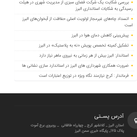
بررسی شکایت یک شرکت فضای سبزی از مدیریت شهری در هیئت
رسیدگی به شکایات استانداری البرز
انسداد چاه‌های غیرمجاز اولویت اصلی حفاظت از آبخوان‌های البرز
است
پیش‌بینی کاهش دمای هوا در البرز
تشکیل کمیته تخصص پویش «نه به پلاستیک» در البرز
استاندار: البرز بیش از هر زمانی به نیروی ماهر نیاز دارد
ضرورت همکاری شهرداری های البرز در استاندارد سازی نشانی ها
فرماندار : کرج نیازمند نگاه ویژه در توزیع اعتبارات است
آدرس پسـتی
استان البرز _ کلانشهر کرج _ چهارراه طالقانی _ روبروی برج آموت
پلاک 175_ پایگاه خبری سمن البرز