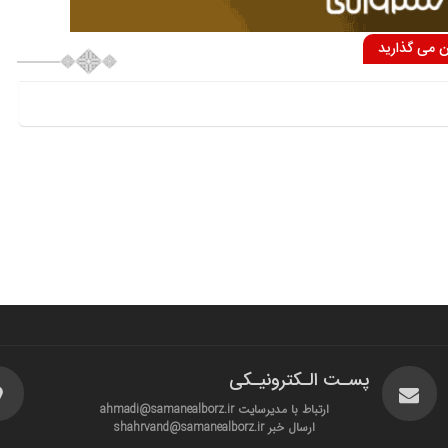
ان می گذارید
پسـت الـکترونیـکی
ارتباط با مدیرسایت ahmadi@samanealborz.ir
ارسال خبر shahrvand@samanealborz.ir