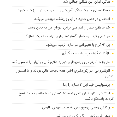
هاکی ایران این شکلی جهانی شد
مستندسازی جنایات جنگی آمریکایی ــ صهیونی در البرز کلید خورد
استقلال در فصل جدید در این ورزشگاه میزبانی می‌کند
خداحافظی نیمار از تیم ملی برزیل؛ دوران من به پایان رسید
مهندسی فوتبال و خوان گسترده؛ ایثار یا تهاجم به بیت المال؟
پل B۱ کرج با تغییراتی در سازه، ترمیم می‌شود
بازگشت گزینه پرسپولیس به ‌گل‌گهر
علی‌نژاد: امیدواریم وزنه‌برداری دوباره طلای کاروان ایران را تضمین کند
انوشیروانی: در رکوردگیری اخیر، همه بچه‌ها عالی بودند و ما امیدوار
شدیم
پرسپولیس قید این ۲ ستاره را زد!
استقلال با کاریله قراردادی نبست/ کسانی که با منتظر محمد فسخ
کردند پاسخگو باشند
واکنش رسمی پرسپولیس به جذب مهدی طارمی
زمان قرعه کشی لیگ یک مشخص شد