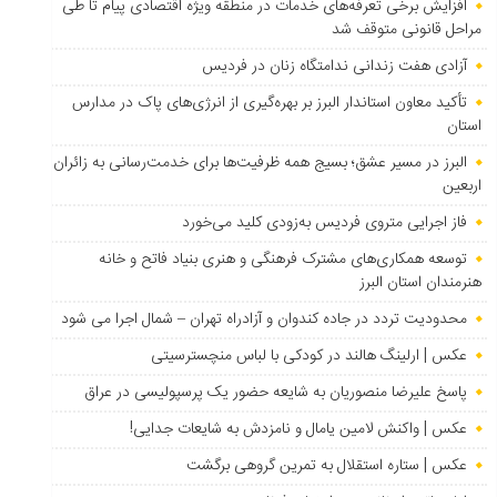
افزایش برخی تعرفه‌های خدمات در منطقه ویژه اقتصادی پیام تا طی
مراحل قانونی متوقف شد
آزادی هفت زندانی ندامتگاه زنان در فردیس
تأکید معاون استاندار البرز بر بهره‌گیری از انرژی‌های پاک در مدارس
استان
البرز در مسیر عشق؛ بسیج همه ظرفیت‌ها برای خدمت‌رسانی به زائران
اربعین
فاز اجرایی متروی فردیس به‌زودی کلید می‌خورد
توسعه همکاری‌های مشترک فرهنگی و هنری بنیاد فاتح و خانه
هنرمندان استان البرز
محدودیت تردد در جاده کندوان و آزادراه تهران – شمال اجرا می شود
عکس | ارلینگ هالند در کودکی با لباس منچسترسیتی
پاسخ علیرضا منصوریان به شایعه حضور یک پرسپولیسی در عراق
عکس | واکنش لامین یامال و نامزدش به شایعات جدایی!
عکس | ستاره استقلال به تمرین گروهی برگشت