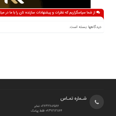
از شما سپاسگزاریم که نظرات و پیشنهادات سازنده تان را با ما در می
دیدگاهها بسته است.
شـماره تمـاس
02632706566 نمابر
09392121164 فقط پیامک