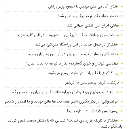
افتتاح آکادمی ملی بوکس با حضور وزیر ورزش
حضور جواد نکونام در پیکان منتفی شد!
هاکی ایران این شکلی جهانی شد
مستندسازی جنایات جنگی آمریکایی ــ صهیونی در البرز کلید خورد
استقلال در فصل جدید در این ورزشگاه میزبانی می‌کند
خداحافظی نیمار از تیم ملی برزیل؛ دوران من به پایان رسید
مهندسی فوتبال و خوان گسترده؛ ایثار یا تهاجم به بیت المال؟
پل B۱ کرج با تغییراتی در سازه، ترمیم می‌شود
بازگشت گزینه پرسپولیس به ‌گل‌گهر
علی‌نژاد: امیدواریم وزنه‌برداری دوباره طلای کاروان ایران را تضمین کند
انوشیروانی: در رکوردگیری اخیر، همه بچه‌ها عالی بودند و ما امیدوار شدیم
پرسپولیس قید این ۲ ستاره را زد!
استقلال با کاریله قراردادی نبست/ کسانی که با منتظر محمد فسخ کردند
پاسخگو باشند