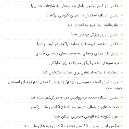
عکس | واکنش لامین یامال و نامزدش به شایعات جدایی!
عکس | ستاره استقلال به تمرین گروهی برگشت
اولتیماتوم اینفانتینو به اعضای فیفا
عکس | وزیر ورزش بوکسور شد!
عکس | مقصد غیرمنتظره ستاره تراکتور در فوتبال آسیا
پاسخ تند مهدی رحمتی به صحبت‌های جنجالی قایدی
برد سپاهان مقابل گل‌گهر در یک بازی تدارکاتی
دستمزد ۲ ستاره استقلال برای تمدید مشخص شد
من مافیای انتخاب سرمربی نبودم/ پدرم می‌گفت پاقدم تو برای استقلال
خوب است
عکس | ستاره جدید پرسپولیس دوباره در گل‌گهر دیده شد!
صحبت‌های دنیامالی در مراسم افتتاح آکادمی ملی بوکس
جواد نکونام نه؛ الهامی سرمربی پیکان شد!
بوکس ایران پس از ۸۵ سال صاحب آکادمی تیم های ملی شد