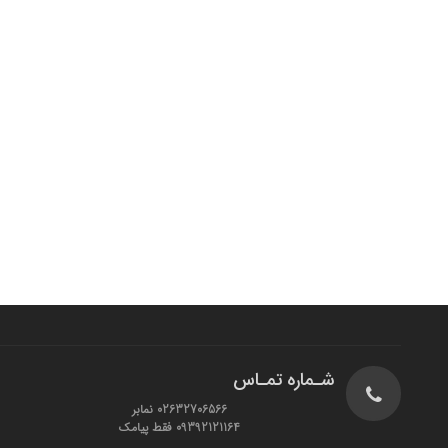
شـماره تمـاس
02632706566 نمابر
09392121164 فقط پیامک