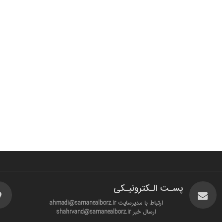
پسـت الـکترونیـکی
ارتباط با مدیرسایت ahmadi@samanealborz.ir
ارسال خبر shahrvand@samanealborz.ir