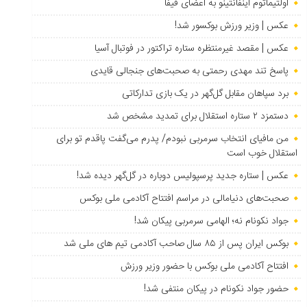
اولتیماتوم اینفانتینو به اعضای فیفا
عکس | وزیر ورزش بوکسور شد!
عکس | مقصد غیرمنتظره ستاره تراکتور در فوتبال آسیا
پاسخ تند مهدی رحمتی به صحبت‌های جنجالی قایدی
برد سپاهان مقابل گل‌گهر در یک بازی تدارکاتی
دستمزد ۲ ستاره استقلال برای تمدید مشخص شد
من مافیای انتخاب سرمربی نبودم/ پدرم می‌گفت پاقدم تو برای
استقلال خوب است
عکس | ستاره جدید پرسپولیس دوباره در گل‌گهر دیده شد!
صحبت‌های دنیامالی در مراسم افتتاح آکادمی ملی بوکس
جواد نکونام نه؛ الهامی سرمربی پیکان شد!
بوکس ایران پس از ۸۵ سال صاحب آکادمی تیم های ملی شد
افتتاح آکادمی ملی بوکس با حضور وزیر ورزش
حضور جواد نکونام در پیکان منتفی شد!