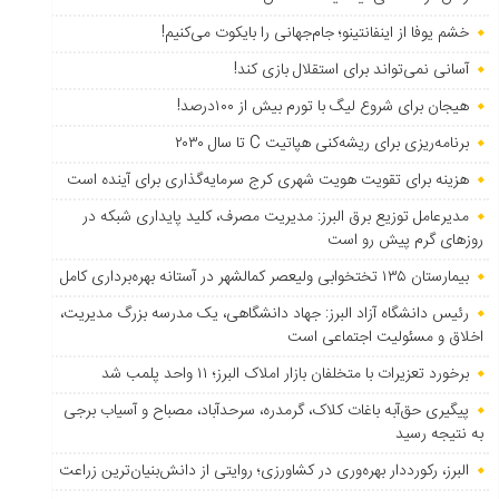
خشم یوفا از اینفانتینو؛ جام‌جهانی را بایکوت می‌کنیم!
آسانی نمی‌تواند برای استقلال بازی کند!
هیجان برای شروع لیگ با تورم بیش از ۱۰۰درصد!
برنامه‌ریزی برای ریشه‌کنی هپاتیت C تا سال ۲۰۳۰
هزینه برای تقویت هویت شهری کرج سرمایه‌گذاری برای آینده است
مدیرعامل توزیع برق البرز: مدیریت مصرف، کلید پایداری شبکه در
روزهای گرم پیش رو است
بیمارستان ۱۳۵ تختخوابی ولیعصر کمالشهر در آستانه بهره‌برداری کامل
رئیس دانشگاه آزاد البرز: جهاد دانشگاهی، یک مدرسه بزرگ مدیریت،
اخلاق و مسئولیت اجتماعی است
برخورد تعزیرات با متخلفان بازار املاک البرز؛ ۱۱ واحد پلمب شد
پیگیری حق‌آبه باغات کلاک، گرمدره، سرحدآباد، مصباح و آسیاب برجی
به نتیجه رسید
البرز، رکورددار بهره‌وری در کشاورزی؛ روایتی از دانش‌بنیان‌ترین زراعت