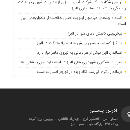
بررسی شکایت یک شرکت فضای سبزی از مدیریت شهری در هیئت
رسیدگی به شکایات استانداری البرز
انسداد چاه‌های غیرمجاز اولویت اصلی حفاظت از آبخوان‌های البرز
است
پیش‌بینی کاهش دمای هوا در البرز
تشکیل کمیته تخصص پویش «نه به پلاستیک» در البرز
استاندار: البرز بیش از هر زمانی به نیروی ماهر نیاز دارد
ضرورت همکاری شهرداری های البرز در استاندارد سازی نشانی ها
فرماندار : کرج نیازمند نگاه ویژه در توزیع اعتبارات است
آدرس پسـتی
استان البرز _ کلانشهر کرج _ چهارراه طالقانی _ روبروی برج آموت
پلاک 175_ پایگاه خبری سمن البرز