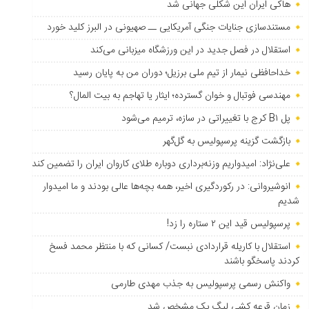
هاکی ایران این شکلی جهانی شد
مستندسازی جنایات جنگی آمریکایی ــ صهیونی در البرز کلید خورد
استقلال در فصل جدید در این ورزشگاه میزبانی می‌کند
خداحافظی نیمار از تیم ملی برزیل؛ دوران من به پایان رسید
مهندسی فوتبال و خوان گسترده؛ ایثار یا تهاجم به بیت المال؟
پل B۱ کرج با تغییراتی در سازه، ترمیم می‌شود
بازگشت گزینه پرسپولیس به ‌گل‌گهر
علی‌نژاد: امیدواریم وزنه‌برداری دوباره طلای کاروان ایران را تضمین کند
انوشیروانی: در رکوردگیری اخیر، همه بچه‌ها عالی بودند و ما امیدوار
شدیم
پرسپولیس قید این ۲ ستاره را زد!
استقلال با کاریله قراردادی نبست/ کسانی که با منتظر محمد فسخ
کردند پاسخگو باشند
واکنش رسمی پرسپولیس به جذب مهدی طارمی
زمان قرعه کشی لیگ یک مشخص شد