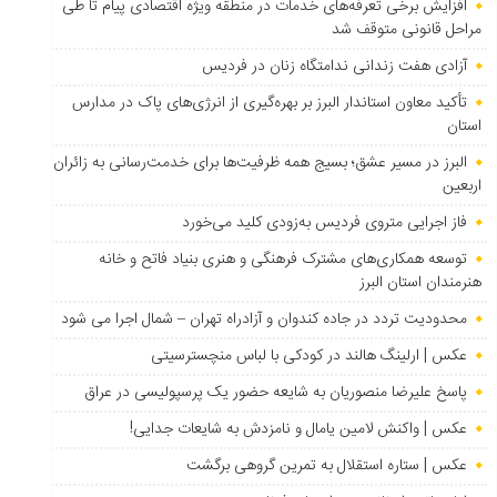
افزایش برخی تعرفه‌های خدمات در منطقه ویژه اقتصادی پیام تا طی
مراحل قانونی متوقف شد
آزادی هفت زندانی ندامتگاه زنان در فردیس
تأکید معاون استاندار البرز بر بهره‌گیری از انرژی‌های پاک در مدارس
استان
البرز در مسیر عشق؛ بسیج همه ظرفیت‌ها برای خدمت‌رسانی به زائران
اربعین
فاز اجرایی متروی فردیس به‌زودی کلید می‌خورد
توسعه همکاری‌های مشترک فرهنگی و هنری بنیاد فاتح و خانه
هنرمندان استان البرز
محدودیت تردد در جاده کندوان و آزادراه تهران – شمال اجرا می شود
عکس | ارلینگ هالند در کودکی با لباس منچسترسیتی
پاسخ علیرضا منصوریان به شایعه حضور یک پرسپولیسی در عراق
عکس | واکنش لامین یامال و نامزدش به شایعات جدایی!
عکس | ستاره استقلال به تمرین گروهی برگشت