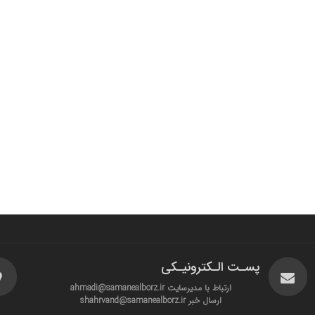
پسـت الـکترونیـکی
ارتباط با مدیرسایت ahmadi@samanealborz.ir
ارسال خبر shahrvand@samanealborz.ir