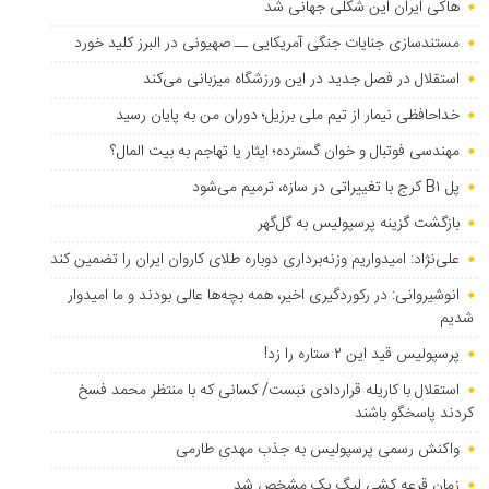
هاکی ایران این شکلی جهانی شد
مستندسازی جنایات جنگی آمریکایی ــ صهیونی در البرز کلید خورد
استقلال در فصل جدید در این ورزشگاه میزبانی می‌کند
خداحافظی نیمار از تیم ملی برزیل؛ دوران من به پایان رسید
مهندسی فوتبال و خوان گسترده؛ ایثار یا تهاجم به بیت المال؟
پل B۱ کرج با تغییراتی در سازه، ترمیم می‌شود
بازگشت گزینه پرسپولیس به ‌گل‌گهر
علی‌نژاد: امیدواریم وزنه‌برداری دوباره طلای کاروان ایران را تضمین کند
انوشیروانی: در رکوردگیری اخیر، همه بچه‌ها عالی بودند و ما امیدوار
شدیم
پرسپولیس قید این ۲ ستاره را زد!
استقلال با کاریله قراردادی نبست/ کسانی که با منتظر محمد فسخ
کردند پاسخگو باشند
واکنش رسمی پرسپولیس به جذب مهدی طارمی
زمان قرعه کشی لیگ یک مشخص شد