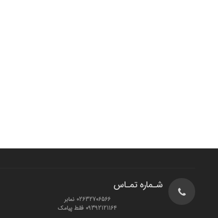
شـماره تمـاس
02632706566 نمابر
09392121164 فقط پیامک