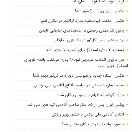
اولتیماتوم اینفانتینو به اعضای فیفا
عکس | وزیر ورزش بوکسور شد!
عکس | مقصد غیرمنتظره ستاره تراکتور در فوتبال آسیا
پاسخ تند مهدی رحمتی به صحبت‌های جنجالی قایدی
برد سپاهان مقابل گل‌گهر در یک بازی تدارکاتی
دستمزد ۲ ستاره استقلال برای تمدید مشخص شد
من مافیای انتخاب سرمربی نبودم/ پدرم می‌گفت پاقدم تو برای
استقلال خوب است
عکس | ستاره جدید پرسپولیس دوباره در گل‌گهر دیده شد!
صحبت‌های دنیامالی در مراسم افتتاح آکادمی ملی بوکس
جواد نکونام نه؛ الهامی سرمربی پیکان شد!
بوکس ایران پس از ۸۵ سال صاحب آکادمی تیم های ملی شد
افتتاح آکادمی ملی بوکس با حضور وزیر ورزش
حضور جواد نکونام در پیکان منتفی شد!