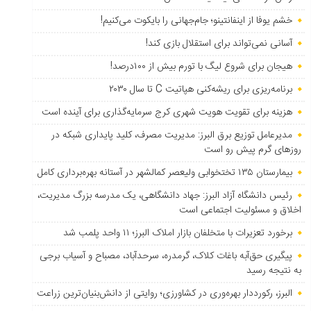
خشم یوفا از اینفانتینو؛ جام‌جهانی را بایکوت می‌کنیم!
آسانی نمی‌تواند برای استقلال بازی کند!
هیجان برای شروع لیگ با تورم بیش از ۱۰۰درصد!
برنامه‌ریزی برای ریشه‌کنی هپاتیت C تا سال ۲۰۳۰
هزینه برای تقویت هویت شهری کرج سرمایه‌گذاری برای آینده است
مدیرعامل توزیع برق البرز: مدیریت مصرف، کلید پایداری شبکه در
روزهای گرم پیش رو است
بیمارستان ۱۳۵ تختخوابی ولیعصر کمالشهر در آستانه بهره‌برداری کامل
رئیس دانشگاه آزاد البرز: جهاد دانشگاهی، یک مدرسه بزرگ مدیریت،
اخلاق و مسئولیت اجتماعی است
برخورد تعزیرات با متخلفان بازار املاک البرز؛ ۱۱ واحد پلمب شد
پیگیری حق‌آبه باغات کلاک، گرمدره، سرحدآباد، مصباح و آسیاب برجی
به نتیجه رسید
البرز، رکورددار بهره‌وری در کشاورزی؛ روایتی از دانش‌بنیان‌ترین زراعت