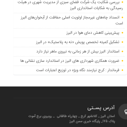
بررسی شکایت یک شرکت فضای سبزی از مدیریت شهری در هیئت
رسیدگی به شکایات استانداری البرز
انسداد چاه‌های غیرمجاز اولویت اصلی حفاظت از آبخوان‌های البرز
است
پیش‌بینی کاهش دمای هوا در البرز
تشکیل کمیته تخصص پویش «نه به پلاستیک» در البرز
استاندار: البرز بیش از هر زمانی به نیروی ماهر نیاز دارد
ضرورت همکاری شهرداری های البرز در استاندارد سازی نشانی ها
فرماندار : کرج نیازمند نگاه ویژه در توزیع اعتبارات است
آدرس پسـتی
استان البرز _ کلانشهر کرج _ چهارراه طالقانی _ روبروی برج آموت
پلاک 175_ پایگاه خبری سمن البرز