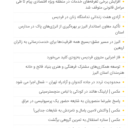
افزایش برخی تعرفه‌های خدمات در منطقه ویژه اقتصادی پیام تا طی
مراحل قانونی متوقف شد
آزادی هفت زندانی ندامتگاه زنان در فردیس
تأکید معاون استاندار البرز بر بهره‌گیری از انرژی‌های پاک در مدارس
استان
البرز در مسیر عشق؛ بسیج همه ظرفیت‌ها برای خدمت‌رسانی به زائران
اربعین
فاز اجرایی متروی فردیس به‌زودی کلید می‌خورد
توسعه همکاری‌های مشترک فرهنگی و هنری بنیاد فاتح و خانه
هنرمندان استان البرز
محدودیت تردد در جاده کندوان و آزادراه تهران – شمال اجرا می شود
عکس | ارلینگ هالند در کودکی با لباس منچسترسیتی
پاسخ علیرضا منصوریان به شایعه حضور یک پرسپولیسی در عراق
عکس | واکنش لامین یامال و نامزدش به شایعات جدایی!
عکس | ستاره استقلال به تمرین گروهی برگشت