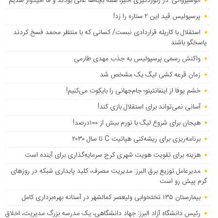
انوشیروانی: در رکوردگیری اخیر، همه بچه‌ها عالی بودند و ما امیدوار شدیم
پرسپولیس قید این ۲ ستاره را زد!
استقلال با کاریله قراردادی نبست/ کسانی که با منتظر محمد فسخ کردند
پاسخگو باشند
واکنش رسمی پرسپولیس به جذب مهدی طارمی
زمان قرعه کشی لیگ یک مشخص شد
خشم یوفا از اینفانتینو؛ جام‌جهانی را بایکوت می‌کنیم!
آسانی نمی‌تواند برای استقلال بازی کند!
هیجان برای شروع لیگ با تورم بیش از ۱۰۰درصد!
برنامه‌ریزی برای ریشه‌کنی هپاتیت C تا سال ۲۰۳۰
هزینه برای تقویت هویت شهری کرج سرمایه‌گذاری برای آینده است
مدیرعامل توزیع برق البرز: مدیریت مصرف، کلید پایداری شبکه در روزهای
گرم پیش رو است
بیمارستان ۱۳۵ تختخوابی ولیعصر کمالشهر در آستانه بهره‌برداری کامل
رئیس دانشگاه آزاد البرز: جهاد دانشگاهی، یک مدرسه بزرگ مدیریت، اخلاق