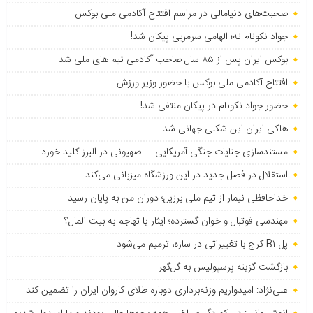
صحبت‌های دنیامالی در مراسم افتتاح آکادمی ملی بوکس
جواد نکونام نه؛ الهامی سرمربی پیکان شد!
بوکس ایران پس از ۸۵ سال صاحب آکادمی تیم های ملی شد
افتتاح آکادمی ملی بوکس با حضور وزیر ورزش
حضور جواد نکونام در پیکان منتفی شد!
هاکی ایران این شکلی جهانی شد
مستندسازی جنایات جنگی آمریکایی ــ صهیونی در البرز کلید خورد
استقلال در فصل جدید در این ورزشگاه میزبانی می‌کند
خداحافظی نیمار از تیم ملی برزیل؛ دوران من به پایان رسید
مهندسی فوتبال و خوان گسترده؛ ایثار یا تهاجم به بیت المال؟
پل B۱ کرج با تغییراتی در سازه، ترمیم می‌شود
بازگشت گزینه پرسپولیس به ‌گل‌گهر
علی‌نژاد: امیدواریم وزنه‌برداری دوباره طلای کاروان ایران را تضمین کند