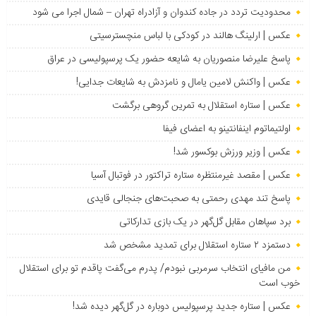
محدودیت تردد در جاده کندوان و آزادراه تهران – شمال اجرا می شود
عکس | ارلینگ هالند در کودکی با لباس منچسترسیتی
پاسخ علیرضا منصوریان به شایعه حضور یک پرسپولیسی در عراق
عکس | واکنش لامین یامال و نامزدش به شایعات جدایی!
عکس | ستاره استقلال به تمرین گروهی برگشت
اولتیماتوم اینفانتینو به اعضای فیفا
عکس | وزیر ورزش بوکسور شد!
عکس | مقصد غیرمنتظره ستاره تراکتور در فوتبال آسیا
پاسخ تند مهدی رحمتی به صحبت‌های جنجالی قایدی
برد سپاهان مقابل گل‌گهر در یک بازی تدارکاتی
دستمزد ۲ ستاره استقلال برای تمدید مشخص شد
من مافیای انتخاب سرمربی نبودم/ پدرم می‌گفت پاقدم تو برای استقلال
خوب است
عکس | ستاره جدید پرسپولیس دوباره در گل‌گهر دیده شد!