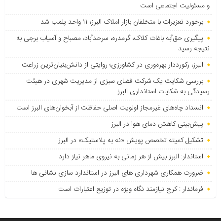
و مسئولیت اجتماعی است
برخورد تعزیرات با متخلفان بازار املاک البرز؛ ۱۱ واحد پلمب شد
پیگیری حق‌آبه باغات کلاک، گرمدره، سرحدآباد، مصباح و آسیاب برجی به
نتیجه رسید
البرز، رکورددار بهره‌وری در کشاورزی؛ روایتی از دانش‌بنیان‌ترین زراعت
بررسی شکایت یک شرکت فضای سبزی از مدیریت شهری در هیئت
رسیدگی به شکایات استانداری البرز
انسداد چاه‌های غیرمجاز اولویت اصلی حفاظت از آبخوان‌های البرز است
پیش‌بینی کاهش دمای هوا در البرز
تشکیل کمیته تخصص پویش «نه به پلاستیک» در البرز
استاندار: البرز بیش از هر زمانی به نیروی ماهر نیاز دارد
ضرورت همکاری شهرداری های البرز در استاندارد سازی نشانی ها
فرماندار : کرج نیازمند نگاه ویژه در توزیع اعتبارات است