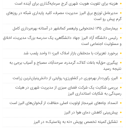
هزینه برای تقویت هویت شهری کرج سرمایه‌گذاری برای آینده است
مدیرعامل توزیع برق البرز: مدیریت مصرف، کلید پایداری شبکه در روزهای
گرم پیش رو است
بیمارستان ۱۳۵ تختخوابی ولیعصر کمالشهر در آستانه بهره‌برداری کامل
رئیس دانشگاه آزاد البرز: جهاد دانشگاهی، یک مدرسه بزرگ مدیریت، اخلاق
و مسئولیت اجتماعی است
برخورد تعزیرات با متخلفان بازار املاک البرز؛ ۱۱ واحد پلمب شد
پیگیری حق‌آبه باغات کلاک، گرمدره، سرحدآباد، مصباح و آسیاب برجی به
نتیجه رسید
البرز، رکورددار بهره‌وری در کشاورزی؛ روایتی از دانش‌بنیان‌ترین زراعت
بررسی شکایت یک شرکت فضای سبزی از مدیریت شهری در هیئت
رسیدگی به شکایات استانداری البرز
انسداد چاه‌های غیرمجاز اولویت اصلی حفاظت از آبخوان‌های البرز است
پیش‌بینی کاهش دمای هوا در البرز
تشکیل کمیته تخصص پویش «نه به پلاستیک» در البرز