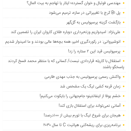
مهندسی فوتبال و خوان گسترده؛ ایثار یا تهاجم به بیت المال؟
پل B۱ کرج با تغییراتی در سازه، ترمیم می‌شود
بازگشت گزینه پرسپولیس به ‌گل‌گهر
علی‌نژاد: امیدواریم وزنه‌برداری دوباره طلای کاروان ایران را تضمین کند
انوشیروانی: در رکوردگیری اخیر، همه بچه‌ها عالی بودند و ما امیدوار شدیم
پرسپولیس قید این ۲ ستاره را زد!
استقلال با کاریله قراردادی نبست/ کسانی که با منتظر محمد فسخ کردند
پاسخگو باشند
واکنش رسمی پرسپولیس به جذب مهدی طارمی
زمان قرعه کشی لیگ یک مشخص شد
خشم یوفا از اینفانتینو؛ جام‌جهانی را بایکوت می‌کنیم!
آسانی نمی‌تواند برای استقلال بازی کند!
هیجان برای شروع لیگ با تورم بیش از ۱۰۰درصد!
برنامه‌ریزی برای ریشه‌کنی هپاتیت C تا سال ۲۰۳۰