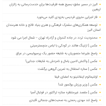
البرز در مسیر عشق؛ بسیج همه ظرفیت‌ها برای خدمت‌رسانی به زائران
اربعین
فاز اجرایی متروی فردیس به‌زودی کلید می‌خورد
توسعه همکاری‌های مشترک فرهنگی و هنری بنیاد فاتح و خانه هنرمندان
استان البرز
محدودیت تردد در جاده کندوان و آزادراه تهران – شمال اجرا می شود
عکس | ارلینگ هالند در کودکی با لباس منچسترسیتی
پاسخ علیرضا منصوریان به شایعه حضور یک پرسپولیسی در عراق
عکس | واکنش لامین یامال و نامزدش به شایعات جدایی!
عکس | ستاره استقلال به تمرین گروهی برگشت
اولتیماتوم اینفانتینو به اعضای فیفا
عکس | وزیر ورزش بوکسور شد!
عکس | مقصد غیرمنتظره ستاره تراکتور در فوتبال آسیا
پاسخ تند مهدی رحمتی به صحبت‌های جنجالی قایدی