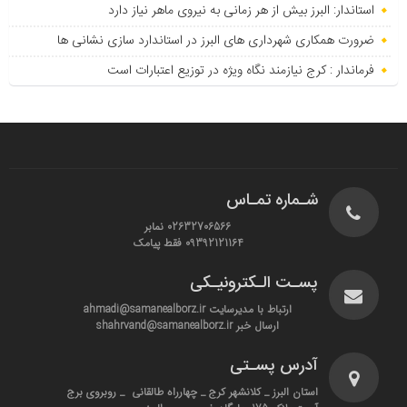
استاندار: البرز بیش از هر زمانی به نیروی ماهر نیاز دارد
ضرورت همکاری شهرداری های البرز در استاندارد سازی نشانی ها
فرماندار : کرج نیازمند نگاه ویژه در توزیع اعتبارات است
شـماره تمـاس
02632706566 نمابر
09392121164 فقط پیامک
پسـت الـکترونیـکی
ارتباط با مدیرسایت ahmadi@samanealborz.ir
ارسال خبر shahrvand@samanealborz.ir
آدرس پسـتی
استان البرز _ کلانشهر کرج _ چهارراه طالقانی _ روبروی برج