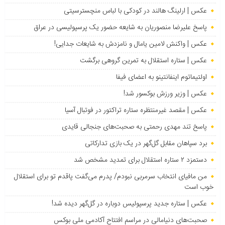
عکس | ارلینگ هالند در کودکی با لباس منچسترسیتی
پاسخ علیرضا منصوریان به شایعه حضور یک پرسپولیسی در عراق
عکس | واکنش لامین یامال و نامزدش به شایعات جدایی!
عکس | ستاره استقلال به تمرین گروهی برگشت
اولتیماتوم اینفانتینو به اعضای فیفا
عکس | وزیر ورزش بوکسور شد!
عکس | مقصد غیرمنتظره ستاره تراکتور در فوتبال آسیا
پاسخ تند مهدی رحمتی به صحبت‌های جنجالی قایدی
برد سپاهان مقابل گل‌گهر در یک بازی تدارکاتی
دستمزد ۲ ستاره استقلال برای تمدید مشخص شد
من مافیای انتخاب سرمربی نبودم/ پدرم می‌گفت پاقدم تو برای استقلال
خوب است
عکس | ستاره جدید پرسپولیس دوباره در گل‌گهر دیده شد!
صحبت‌های دنیامالی در مراسم افتتاح آکادمی ملی بوکس