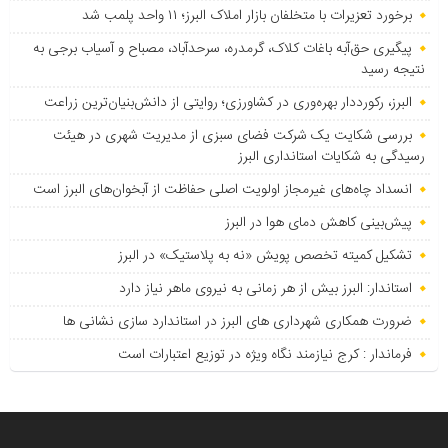
برخورد تعزیرات با متخلفان بازار املاک البرز؛ ۱۱ واحد پلمب شد
پیگیری حق‌آبه باغات کلاک، گرمدره، سرحدآباد، مصباح و آسیاب برجی به
نتیجه رسید
البرز، رکورددار بهره‌وری در کشاورزی؛ روایتی از دانش‌بنیان‌ترین زراعت
بررسی شکایت یک شرکت فضای سبزی از مدیریت شهری در هیئت
رسیدگی به شکایات استانداری البرز
انسداد چاه‌های غیرمجاز اولویت اصلی حفاظت از آبخوان‌های البرز است
پیش‌بینی کاهش دمای هوا در البرز
تشکیل کمیته تخصص پویش «نه به پلاستیک» در البرز
استاندار: البرز بیش از هر زمانی به نیروی ماهر نیاز دارد
ضرورت همکاری شهرداری های البرز در استاندارد سازی نشانی ها
فرماندار : کرج نیازمند نگاه ویژه در توزیع اعتبارات است