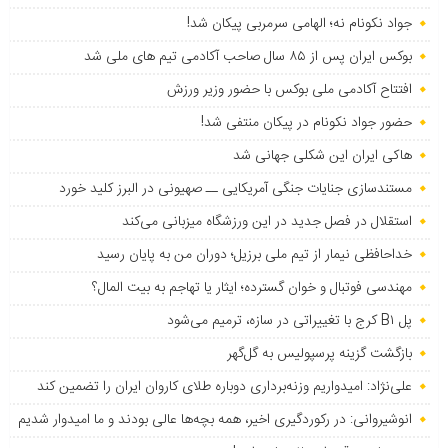
جواد نکونام نه؛ الهامی سرمربی پیکان شد!
بوکس ایران پس از ۸۵ سال صاحب آکادمی تیم های ملی شد
افتتاح آکادمی ملی بوکس با حضور وزیر ورزش
حضور جواد نکونام در پیکان منتفی شد!
هاکی ایران این شکلی جهانی شد
مستندسازی جنایات جنگی آمریکایی ــ صهیونی در البرز کلید خورد
استقلال در فصل جدید در این ورزشگاه میزبانی می‌کند
خداحافظی نیمار از تیم ملی برزیل؛ دوران من به پایان رسید
مهندسی فوتبال و خوان گسترده؛ ایثار یا تهاجم به بیت المال؟
پل B۱ کرج با تغییراتی در سازه، ترمیم می‌شود
بازگشت گزینه پرسپولیس به ‌گل‌گهر
علی‌نژاد: امیدواریم وزنه‌برداری دوباره طلای کاروان ایران را تضمین کند
انوشیروانی: در رکوردگیری اخیر، همه بچه‌ها عالی بودند و ما امیدوار شدیم