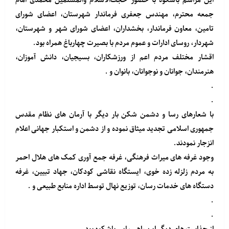
این مراسم باشکوه با حضور حجت‌الاسلام والمسلمین محمدی امام
جمعه محترم، مهندس جعفری فرماندار شهرستان، اعضای شورای
تامین، معاون فرماندار، بخشداران، اعضای شورای شهر و شهرستان،
شهردار، روسای ادارات و عموم مردم با بصیرت چهارباغ همراه بود.
اقشار مختلف مردم اعم از ورزشکاران، بسیجیان، دانش آموزان،
هنرمندان، جوانان و نوجوانان، بانوان و .
.
.
با شعارهای رسا و دشمن شکن بار دیگر با آرمان های نظام مقدس
جمهوری اسلامی تجدید میثاق نموده و از دشمن و استکبار جهانی اعلام
انزجار نمودند.
وجود غرفه های میراث فرهنگی، غرفه جمع آوری کمک های هلال احمر
به مردم زلزله زده خوی، ایستگاه نقاشی کودکان، جهاد تبیین، غرفه
دستگاه های خدمات رسان، توزیع نهال توسط اداره منابع طبیعی و .
.
.