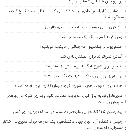
پرسپولیس قید این ۲ ستاره را زد!
استقلال با کاریله قراردادی نبست/ کسانی که با منتظر محمد فسخ کردند
پاسخگو باشند
واکنش رسمی پرسپولیس به جذب مهدی طارمی
زمان قرعه کشی لیگ یک مشخص شد
خشم یوفا از اینفانتینو؛ جام‌جهانی را بایکوت می‌کنیم!
آسانی نمی‌تواند برای استقلال بازی کند!
هیجان برای شروع لیگ با تورم بیش از ۱۰۰درصد!
برنامه‌ریزی برای ریشه‌کنی هپاتیت C تا سال ۲۰۳۰
هزینه برای تقویت هویت شهری کرج سرمایه‌گذاری برای آینده است
مدیرعامل توزیع برق البرز: مدیریت مصرف، کلید پایداری شبکه در روزهای
گرم پیش رو است
بیمارستان ۱۳۵ تختخوابی ولیعصر کمالشهر در آستانه بهره‌برداری کامل
رئیس دانشگاه آزاد البرز: جهاد دانشگاهی، یک مدرسه بزرگ مدیریت، اخلاق
و مسئولیت اجتماعی است