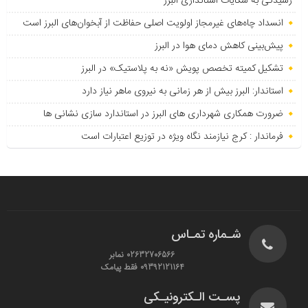
رسیدگی به شکایات استانداری البرز
انسداد چاه‌های غیرمجاز اولویت اصلی حفاظت از آبخوان‌های البرز است
پیش‌بینی کاهش دمای هوا در البرز
تشکیل کمیته تخصص پویش «نه به پلاستیک» در البرز
استاندار: البرز بیش از هر زمانی به نیروی ماهر نیاز دارد
ضرورت همکاری شهرداری های البرز در استاندارد سازی نشانی ها
فرماندار : کرج نیازمند نگاه ویژه در توزیع اعتبارات است
شـماره تمـاس
02632706566 نمابر
09392121164 فقط پیامک
پسـت الـکترونیـکی