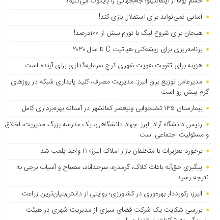
خشم یوفا از اینفانتینو؛ جام‌جهانی را بایکوت می‌کنیم!
آسانی نمی‌تواند برای استقلال بازی کند!
هیجان برای شروع لیگ با تورم بیش از ۱۰۰درصد!
برنامه‌ریزی برای ریشه‌کنی هپاتیت C تا سال ۲۰۳۰
هزینه برای تقویت هویت شهری کرج سرمایه‌گذاری برای آینده است
مدیرعامل توزیع برق البرز: مدیریت مصرف، کلید پایداری شبکه در روزهای
گرم پیش رو است
بیمارستان ۱۳۵ تختخوابی ولیعصر کمالشهر در آستانه بهره‌برداری کامل
رئیس دانشگاه آزاد البرز: جهاد دانشگاهی، یک مدرسه بزرگ مدیریت، اخلاق
و مسئولیت اجتماعی است
برخورد تعزیرات با متخلفان بازار املاک البرز؛ ۱۱ واحد پلمب شد
پیگیری حق‌آبه باغات کلاک، گرمدره، سرحدآباد، مصباح و آسیاب برجی به
نتیجه رسید
البرز، رکورددار بهره‌وری در کشاورزی؛ روایتی از دانش‌بنیان‌ترین زراعت
بررسی شکایت یک شرکت فضای سبزی از مدیریت شهری در هیئت