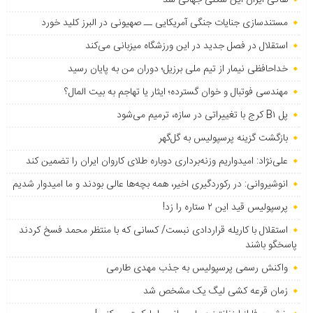
مستندسازی جنایات جنگی آمریکایی ــ صهیونی در البرز کلید خورد
استقلال در فصل جدید در این ورزشگاه میزبانی می‌کند
خداحافظی نیمار از تیم ملی برزیل؛ دوران من به پایان رسید
مهندسی فوتبال و خوان گسترده؛ ایثار یا تهاجم به بیت المال؟
پل B۱ کرج با تغییراتی در سازه، ترمیم می‌شود
بازگشت گزینه پرسپولیس به ‌گل‌گهر
علی‌نژاد: امیدواریم وزنه‌برداری دوباره طلای کاروان ایران را تضمین کند
انوشیروانی: در رکوردگیری اخیر، همه بچه‌ها عالی بودند و ما امیدوار شدیم
پرسپولیس قید این ۲ ستاره را زد!
استقلال با کاریله قراردادی نبست/ کسانی که با منتظر محمد فسخ کردند
پاسخگو باشند
واکنش رسمی پرسپولیس به جذب مهدی طارمی
زمان قرعه کشی لیگ یک مشخص شد