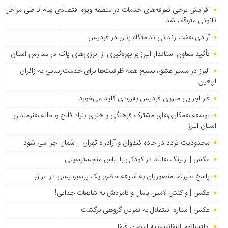
افزایش برخی تعرفه‌های خدمات در منطقه ویژه اقتصادی پیام تا طی مراحل
قانونی متوقف شد
آزادی هفت زندانی ندامتگاه زنان در فردیس
تأکید معاون استاندار البرز بر بهره‌گیری از انرژی‌های پاک در مدارس استان
البرز در مسیر عشق؛ بسیج همه ظرفیت‌ها برای خدمت‌رسانی به زائران
اربعین
فاز اجرایی متروی فردیس به‌زودی کلید می‌خورد
توسعه همکاری‌های مشترک فرهنگی و هنری بنیاد فاتح و خانه هنرمندان
استان البرز
محدودیت تردد در جاده کندوان و آزادراه تهران – شمال اجرا می شود
عکس | ارلینگ هالند در کودکی با لباس منچسترسیتی
پاسخ علیرضا منصوریان به شایعه حضور یک پرسپولیسی در عراق
عکس | واکنش لامین یامال و نامزدش به شایعات جدایی!
عکس | ستاره استقلال به تمرین گروهی برگشت
اولتیماتوم اینفانتینو به اعضای فیفا