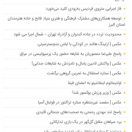
فاز اجرایی متروی فردیس به‌زودی کلید می‌خورد
توسعه همکاری‌های مشترک فرهنگی و هنری بنیاد فاتح و خانه هنرمندان
استان البرز
محدودیت تردد در جاده کندوان و آزادراه تهران – شمال اجرا می شود
عکس | ارلینگ هالند در کودکی با لباس منچسترسیتی
پاسخ علیرضا منصوریان به شایعه حضور یک پرسپولیسی در عراق
عکس | واکنش لامین یامال و نامزدش به شایعات جدایی!
عکس | ستاره استقلال به تمرین گروهی برگشت
اولتیماتوم اینفانتینو به اعضای فیفا
عکس | وزیر ورزش بوکسور شد!
عکس | مقصد غیرمنتظره ستاره تراکتور در فوتبال آسیا
پاسخ تند مهدی رحمتی به صحبت‌های جنجالی قایدی
برد سپاهان مقابل گل‌گهر در یک بازی تدارکاتی
دستمزد ۲ ستاره استقلال برای تمدید مشخص شد