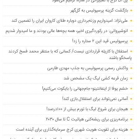
پل B۱ کرج با تغییراتی در سازه، ترمیم می‌شود
بازگشت گزینه پرسپولیس به ‌گل‌گهر
علی‌نژاد: امیدواریم وزنه‌برداری دوباره طلای کاروان ایران را تضمین کند
انوشیروانی: در رکوردگیری اخیر، همه بچه‌ها عالی بودند و ما امیدوار شدیم
پرسپولیس قید این ۲ ستاره را زد!
استقلال با کاریله قراردادی نبست/ کسانی که با منتظر محمد فسخ کردند
پاسخگو باشند
واکنش رسمی پرسپولیس به جذب مهدی طارمی
زمان قرعه کشی لیگ یک مشخص شد
خشم یوفا از اینفانتینو؛ جام‌جهانی را بایکوت می‌کنیم!
آسانی نمی‌تواند برای استقلال بازی کند!
هیجان برای شروع لیگ با تورم بیش از ۱۰۰درصد!
برنامه‌ریزی برای ریشه‌کنی هپاتیت C تا سال ۲۰۳۰
هزینه برای تقویت هویت شهری کرج سرمایه‌گذاری برای آینده است