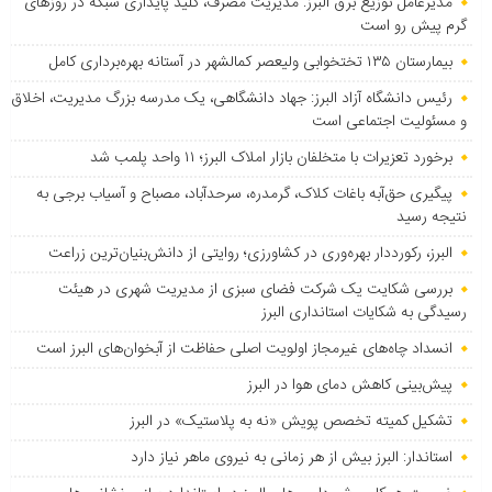
مدیرعامل توزیع برق البرز: مدیریت مصرف، کلید پایداری شبکه در روزهای
گرم پیش رو است
بیمارستان ۱۳۵ تختخوابی ولیعصر کمالشهر در آستانه بهره‌برداری کامل
رئیس دانشگاه آزاد البرز: جهاد دانشگاهی، یک مدرسه بزرگ مدیریت، اخلاق
و مسئولیت اجتماعی است
برخورد تعزیرات با متخلفان بازار املاک البرز؛ ۱۱ واحد پلمب شد
پیگیری حق‌آبه باغات کلاک، گرمدره، سرحدآباد، مصباح و آسیاب برجی به
نتیجه رسید
البرز، رکورددار بهره‌وری در کشاورزی؛ روایتی از دانش‌بنیان‌ترین زراعت
بررسی شکایت یک شرکت فضای سبزی از مدیریت شهری در هیئت
رسیدگی به شکایات استانداری البرز
انسداد چاه‌های غیرمجاز اولویت اصلی حفاظت از آبخوان‌های البرز است
پیش‌بینی کاهش دمای هوا در البرز
تشکیل کمیته تخصص پویش «نه به پلاستیک» در البرز
استاندار: البرز بیش از هر زمانی به نیروی ماهر نیاز دارد