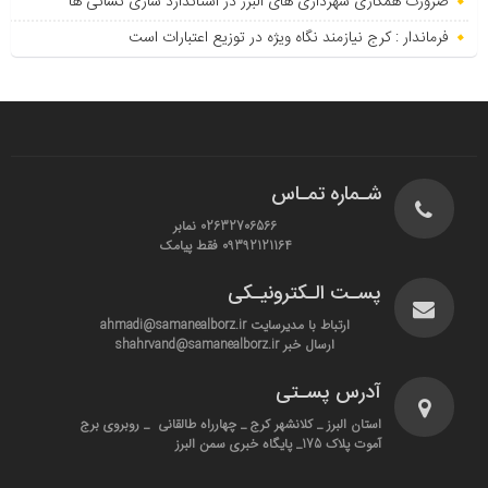
ضرورت همکاری شهرداری های البرز در استاندارد سازی نشانی ها
فرماندار : کرج نیازمند نگاه ویژه در توزیع اعتبارات است
شـماره تمـاس
02632706566 نمابر
09392121164 فقط پیامک
پسـت الـکترونیـکی
ارتباط با مدیرسایت ahmadi@samanealborz.ir
ارسال خبر shahrvand@samanealborz.ir
آدرس پسـتی
استان البرز _ کلانشهر کرج _ چهارراه طالقانی _ روبروی برج
آموت پلاک 175_ پایگاه خبری سمن البرز