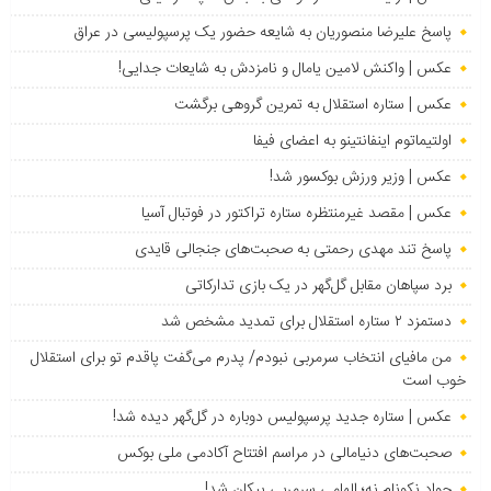
پاسخ علیرضا منصوریان به شایعه حضور یک پرسپولیسی در عراق
عکس | واکنش لامین یامال و نامزدش به شایعات جدایی!
عکس | ستاره استقلال به تمرین گروهی برگشت
اولتیماتوم اینفانتینو به اعضای فیفا
عکس | وزیر ورزش بوکسور شد!
عکس | مقصد غیرمنتظره ستاره تراکتور در فوتبال آسیا
پاسخ تند مهدی رحمتی به صحبت‌های جنجالی قایدی
برد سپاهان مقابل گل‌گهر در یک بازی تدارکاتی
دستمزد ۲ ستاره استقلال برای تمدید مشخص شد
من مافیای انتخاب سرمربی نبودم/ پدرم می‌گفت پاقدم تو برای استقلال
خوب است
عکس | ستاره جدید پرسپولیس دوباره در گل‌گهر دیده شد!
صحبت‌های دنیامالی در مراسم افتتاح آکادمی ملی بوکس
جواد نکونام نه؛ الهامی سرمربی پیکان شد!