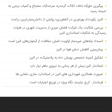
پیگیری حق‌آبه باغات کلاک، گرمدره، سرحدآباد، مصباح و آسیاب برجی به
نتیجه رسید
البرز، رکورددار بهره‌وری در کشاورزی؛ روایتی از دانش‌بنیان‌ترین زراعت
بررسی شکایت یک شرکت فضای سبزی از مدیریت شهری در هیئت
رسیدگی به شکایات استانداری البرز
انسداد چاه‌های غیرمجاز اولویت اصلی حفاظت از آبخوان‌های البرز است
پیش‌بینی کاهش دمای هوا در البرز
تشکیل کمیته تخصص پویش «نه به پلاستیک» در البرز
استاندار: البرز بیش از هر زمانی به نیروی ماهر نیاز دارد
ضرورت همکاری شهرداری های البرز در استاندارد سازی نشانی ها
فرماندار : کرج نیازمند نگاه ویژه در توزیع اعتبارات است