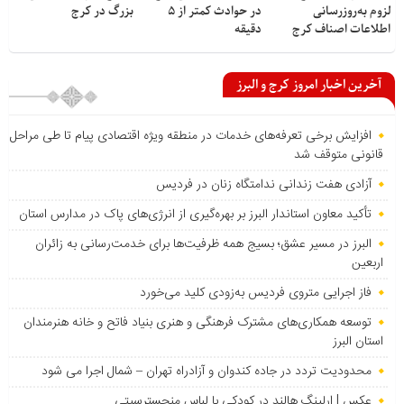
لزوم به‌روزرسانی
در حوادث کمتر از ۵
بزرگ در کرج
اطلاعات اصناف کرج
دقیقه
آخرین اخبار امروز کرج و البرز
افزایش برخی تعرفه‌های خدمات در منطقه ویژه اقتصادی پیام تا طی مراحل
قانونی متوقف شد
آزادی هفت زندانی ندامتگاه زنان در فردیس
تأکید معاون استاندار البرز بر بهره‌گیری از انرژی‌های پاک در مدارس استان
البرز در مسیر عشق؛ بسیج همه ظرفیت‌ها برای خدمت‌رسانی به زائران
اربعین
فاز اجرایی متروی فردیس به‌زودی کلید می‌خورد
توسعه همکاری‌های مشترک فرهنگی و هنری بنیاد فاتح و خانه هنرمندان
استان البرز
محدودیت تردد در جاده کندوان و آزادراه تهران – شمال اجرا می شود
عکس | ارلینگ هالند در کودکی با لباس منچسترسیتی