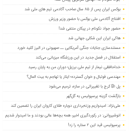
بوکس ایران پس از ۸۵ سال صاحب آکادمی تیم های ملی شد
افتتاح آکادمی ملی بوکس با حضور وزیر ورزش
حضور جواد نکونام در پیکان منتفی شد!
هاکی ایران این شکلی جهانی شد
مستندسازی جنایات جنگی آمریکایی ــ صهیونی در البرز کلید خورد
استقلال در فصل جدید در این ورزشگاه میزبانی می‌کند
خداحافظی نیمار از تیم ملی برزیل؛ دوران من به پایان رسید
مهندسی فوتبال و خوان گسترده؛ ایثار یا تهاجم به بیت المال؟
پل B۱ کرج با تغییراتی در سازه، ترمیم می‌شود
بازگشت گزینه پرسپولیس به ‌گل‌گهر
علی‌نژاد: امیدواریم وزنه‌برداری دوباره طلای کاروان ایران را تضمین کند
انوشیروانی: در رکوردگیری اخیر، همه بچه‌ها عالی بودند و ما امیدوار شدیم
پرسپولیس قید این ۲ ستاره را زد!