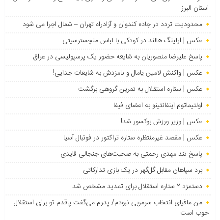
استان البرز
محدودیت تردد در جاده کندوان و آزادراه تهران – شمال اجرا می شود
عکس | ارلینگ هالند در کودکی با لباس منچسترسیتی
پاسخ علیرضا منصوریان به شایعه حضور یک پرسپولیسی در عراق
عکس | واکنش لامین یامال و نامزدش به شایعات جدایی!
عکس | ستاره استقلال به تمرین گروهی برگشت
اولتیماتوم اینفانتینو به اعضای فیفا
عکس | وزیر ورزش بوکسور شد!
عکس | مقصد غیرمنتظره ستاره تراکتور در فوتبال آسیا
پاسخ تند مهدی رحمتی به صحبت‌های جنجالی قایدی
برد سپاهان مقابل گل‌گهر در یک بازی تدارکاتی
دستمزد ۲ ستاره استقلال برای تمدید مشخص شد
من مافیای انتخاب سرمربی نبودم/ پدرم می‌گفت پاقدم تو برای استقلال
خوب است