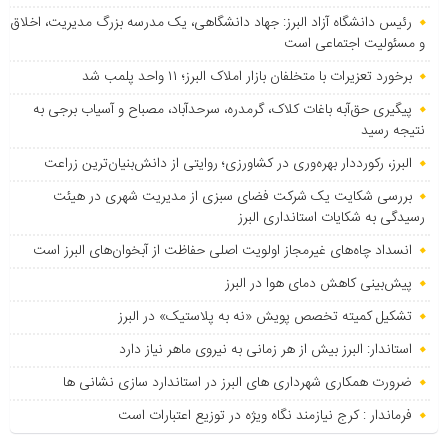
رئیس دانشگاه آزاد البرز: جهاد دانشگاهی، یک مدرسه بزرگ مدیریت، اخلاق
و مسئولیت اجتماعی است
برخورد تعزیرات با متخلفان بازار املاک البرز؛ ۱۱ واحد پلمب شد
پیگیری حق‌آبه باغات کلاک، گرمدره، سرحدآباد، مصباح و آسیاب برجی به
نتیجه رسید
البرز، رکورددار بهره‌وری در کشاورزی؛ روایتی از دانش‌بنیان‌ترین زراعت
بررسی شکایت یک شرکت فضای سبزی از مدیریت شهری در هیئت
رسیدگی به شکایات استانداری البرز
انسداد چاه‌های غیرمجاز اولویت اصلی حفاظت از آبخوان‌های البرز است
پیش‌بینی کاهش دمای هوا در البرز
تشکیل کمیته تخصص پویش «نه به پلاستیک» در البرز
استاندار: البرز بیش از هر زمانی به نیروی ماهر نیاز دارد
ضرورت همکاری شهرداری های البرز در استاندارد سازی نشانی ها
فرماندار : کرج نیازمند نگاه ویژه در توزیع اعتبارات است