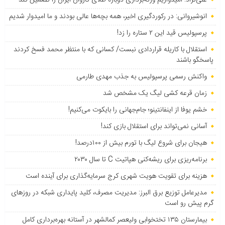
علی‌نژاد: امیدواریم وزنه‌برداری دوباره طلای کاروان ایران را تضمین کند
انوشیروانی: در رکوردگیری اخیر، همه بچه‌ها عالی بودند و ما امیدوار شدیم
پرسپولیس قید این ۲ ستاره را زد!
استقلال با کاریله قراردادی نبست/ کسانی که با منتظر محمد فسخ کردند
پاسخگو باشند
واکنش رسمی پرسپولیس به جذب مهدی طارمی
زمان قرعه کشی لیگ یک مشخص شد
خشم یوفا از اینفانتینو؛ جام‌جهانی را بایکوت می‌کنیم!
آسانی نمی‌تواند برای استقلال بازی کند!
هیجان برای شروع لیگ با تورم بیش از ۱۰۰درصد!
برنامه‌ریزی برای ریشه‌کنی هپاتیت C تا سال ۲۰۳۰
هزینه برای تقویت هویت شهری کرج سرمایه‌گذاری برای آینده است
مدیرعامل توزیع برق البرز: مدیریت مصرف، کلید پایداری شبکه در روزهای
گرم پیش رو است
بیمارستان ۱۳۵ تختخوابی ولیعصر کمالشهر در آستانه بهره‌برداری کامل