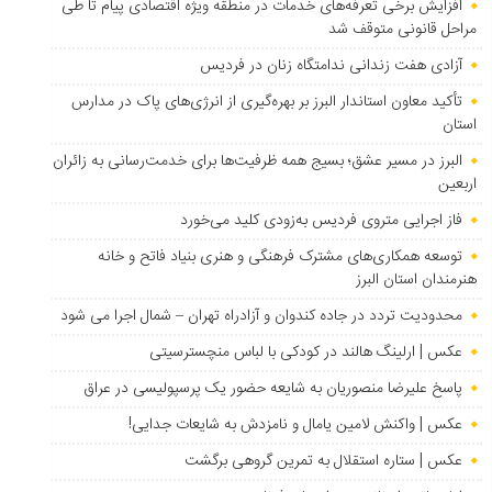
افزایش برخی تعرفه‌های خدمات در منطقه ویژه اقتصادی پیام تا طی
مراحل قانونی متوقف شد
آزادی هفت زندانی ندامتگاه زنان در فردیس
تأکید معاون استاندار البرز بر بهره‌گیری از انرژی‌های پاک در مدارس
استان
البرز در مسیر عشق؛ بسیج همه ظرفیت‌ها برای خدمت‌رسانی به زائران
اربعین
فاز اجرایی متروی فردیس به‌زودی کلید می‌خورد
توسعه همکاری‌های مشترک فرهنگی و هنری بنیاد فاتح و خانه
هنرمندان استان البرز
محدودیت تردد در جاده کندوان و آزادراه تهران – شمال اجرا می شود
عکس | ارلینگ هالند در کودکی با لباس منچسترسیتی
پاسخ علیرضا منصوریان به شایعه حضور یک پرسپولیسی در عراق
عکس | واکنش لامین یامال و نامزدش به شایعات جدایی!
عکس | ستاره استقلال به تمرین گروهی برگشت