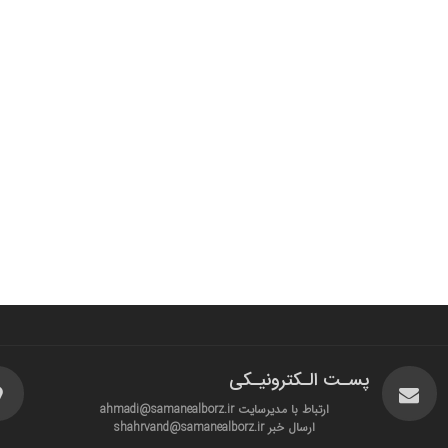
پسـت الـکترونیـکی
ارتباط با مدیرسایت ahmadi@samanealborz.ir
ارسال خبر shahrvand@samanealborz.ir