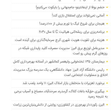
خشم یوفا از اینفانتینو؛ جام‌جهانی را بایکوت می‌کنیم!
آسانی نمی‌تواند برای استقلال بازی کند!
هیجان برای شروع لیگ با تورم بیش از ۱۰۰درصد!
برنامه‌ریزی برای ریشه‌کنی هپاتیت C تا سال ۲۰۳۰
هزینه برای تقویت هویت شهری کرج سرمایه‌گذاری برای آینده است
مدیرعامل توزیع برق البرز: مدیریت مصرف، کلید پایداری شبکه در
روزهای گرم پیش رو است
بیمارستان ۱۳۵ تختخوابی ولیعصر کمالشهر در آستانه بهره‌برداری کامل
رئیس دانشگاه آزاد البرز: جهاد دانشگاهی، یک مدرسه بزرگ مدیریت،
اخلاق و مسئولیت اجتماعی است
برخورد تعزیرات با متخلفان بازار املاک البرز؛ ۱۱ واحد پلمب شد
پیگیری حق‌آبه باغات کلاک، گرمدره، سرحدآباد، مصباح و آسیاب برجی
به نتیجه رسید
البرز، رکورددار بهره‌وری در کشاورزی؛ روایتی از دانش‌بنیان‌ترین زراعت