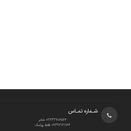
شـماره تمـاس
02632706566 نمابر
09392121164 فقط پیامک