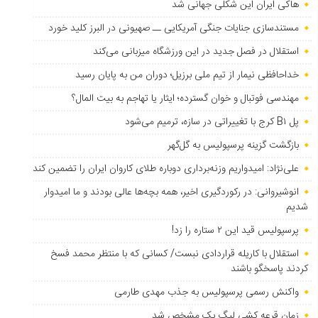
هاکی ایران این شکلی جهانی شد
مستندسازی جنایات جنگی آمریکایی ــ صهیونی در البرز کلید خورد
استقلال در فصل جدید در این ورزشگاه میزبانی می‌کند
خداحافظی نیمار از تیم ملی برزیل؛ دوران من به پایان رسید
مهندسی فوتبال و خوان گسترده؛ ایثار یا تهاجم به بیت المال؟
پل B۱ کرج با تغییراتی در سازه، ترمیم می‌شود
بازگشت گزینه پرسپولیس به ‌گل‌گهر
علی‌نژاد: امیدواریم وزنه‌برداری دوباره طلای کاروان ایران را تضمین کند
انوشیروانی: در رکوردگیری اخیر، همه بچه‌ها عالی بودند و ما امیدوار
شدیم
پرسپولیس قید این ۲ ستاره را زد!
استقلال با کاریله قراردادی نبست/ کسانی که با منتظر محمد فسخ
کردند پاسخگو باشند
واکنش رسمی پرسپولیس به جذب مهدی طارمی
زمان قرعه کشی لیگ یک مشخص شد