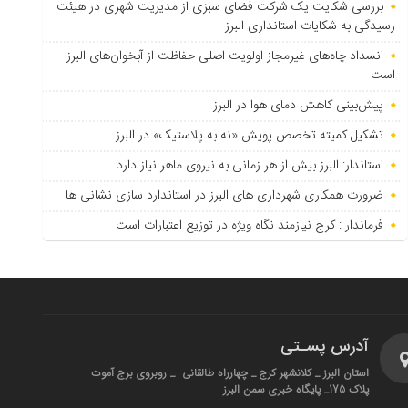
بررسی شکایت یک شرکت فضای سبزی از مدیریت شهری در هیئت
رسیدگی به شکایات استانداری البرز
انسداد چاه‌های غیرمجاز اولویت اصلی حفاظت از آبخوان‌های البرز
است
پیش‌بینی کاهش دمای هوا در البرز
تشکیل کمیته تخصص پویش «نه به پلاستیک» در البرز
استاندار: البرز بیش از هر زمانی به نیروی ماهر نیاز دارد
ضرورت همکاری شهرداری های البرز در استاندارد سازی نشانی ها
فرماندار : کرج نیازمند نگاه ویژه در توزیع اعتبارات است
آدرس پسـتی
استان البرز _ کلانشهر کرج _ چهارراه طالقانی _ روبروی برج آموت
پلاک 175_ پایگاه خبری سمن البرز