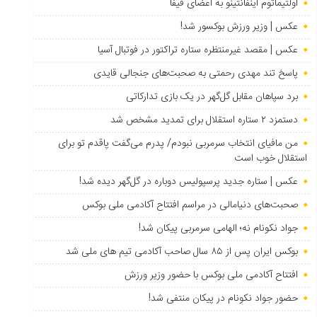
اولتیماتوم اینفانتینو به اعضای فیفا
عکس | وزیر ورزش بوکسور شد!
عکس | مقصد غیرمنتظره ستاره تراکتور در فوتبال آسیا
پاسخ تند مهدی رحمتی به صحبت‌های جنجالی قایدی
برد سپاهان مقابل گل‌گهر در یک بازی تدارکاتی
دستمزد ۲ ستاره استقلال برای تمدید مشخص شد
من مافیای انتخاب سرمربی نبودم/ پدرم می‌گفت پاقدم تو برای
استقلال خوب است
عکس | ستاره جدید پرسپولیس دوباره در گل‌گهر دیده شد!
صحبت‌های دنیامالی در مراسم افتتاح آکادمی ملی بوکس
جواد نکونام نه؛ الهامی سرمربی پیکان شد!
بوکس ایران پس از ۸۵ سال صاحب آکادمی تیم های ملی شد
افتتاح آکادمی ملی بوکس با حضور وزیر ورزش
حضور جواد نکونام در پیکان منتفی شد!