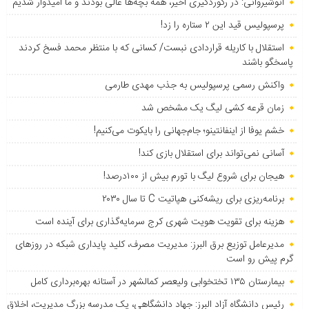
انوشیروانی: در رکوردگیری اخیر، همه بچه‌ها عالی بودند و ما امیدوار شدیم
پرسپولیس قید این ۲ ستاره را زد!
استقلال با کاریله قراردادی نبست/ کسانی که با منتظر محمد فسخ کردند
پاسخگو باشند
واکنش رسمی پرسپولیس به جذب مهدی طارمی
زمان قرعه کشی لیگ یک مشخص شد
خشم یوفا از اینفانتینو؛ جام‌جهانی را بایکوت می‌کنیم!
آسانی نمی‌تواند برای استقلال بازی کند!
هیجان برای شروع لیگ با تورم بیش از ۱۰۰درصد!
برنامه‌ریزی برای ریشه‌کنی هپاتیت C تا سال ۲۰۳۰
هزینه برای تقویت هویت شهری کرج سرمایه‌گذاری برای آینده است
مدیرعامل توزیع برق البرز: مدیریت مصرف، کلید پایداری شبکه در روزهای
گرم پیش رو است
بیمارستان ۱۳۵ تختخوابی ولیعصر کمالشهر در آستانه بهره‌برداری کامل
رئیس دانشگاه آزاد البرز: جهاد دانشگاهی، یک مدرسه بزرگ مدیریت، اخلاق