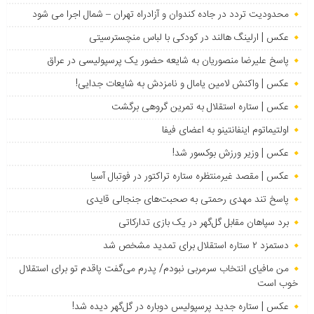
محدودیت تردد در جاده کندوان و آزادراه تهران – شمال اجرا می شود
عکس | ارلینگ هالند در کودکی با لباس منچسترسیتی
پاسخ علیرضا منصوریان به شایعه حضور یک پرسپولیسی در عراق
عکس | واکنش لامین یامال و نامزدش به شایعات جدایی!
عکس | ستاره استقلال به تمرین گروهی برگشت
اولتیماتوم اینفانتینو به اعضای فیفا
عکس | وزیر ورزش بوکسور شد!
عکس | مقصد غیرمنتظره ستاره تراکتور در فوتبال آسیا
پاسخ تند مهدی رحمتی به صحبت‌های جنجالی قایدی
برد سپاهان مقابل گل‌گهر در یک بازی تدارکاتی
دستمزد ۲ ستاره استقلال برای تمدید مشخص شد
من مافیای انتخاب سرمربی نبودم/ پدرم می‌گفت پاقدم تو برای استقلال
خوب است
عکس | ستاره جدید پرسپولیس دوباره در گل‌گهر دیده شد!