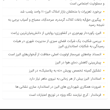
و مسئولیت اجتماعی است
برخورد تعزیرات با متخلفان بازار املاک البرز؛ ۱۱ واحد پلمب شد
پیگیری حق‌آبه باغات کلاک، گرمدره، سرحدآباد، مصباح و آسیاب برجی به
نتیجه رسید
البرز، رکورددار بهره‌وری در کشاورزی؛ روایتی از دانش‌بنیان‌ترین زراعت
بررسی شکایت یک شرکت فضای سبزی از مدیریت شهری در هیئت
رسیدگی به شکایات استانداری البرز
انسداد چاه‌های غیرمجاز اولویت اصلی حفاظت از آبخوان‌های البرز است
پیش‌بینی کاهش دمای هوا در البرز
تشکیل کمیته تخصص پویش «نه به پلاستیک» در البرز
استاندار: البرز بیش از هر زمانی به نیروی ماهر نیاز دارد
ضرورت همکاری شهرداری های البرز در استاندارد سازی نشانی ها
فرماندار : کرج نیازمند نگاه ویژه در توزیع اعتبارات است