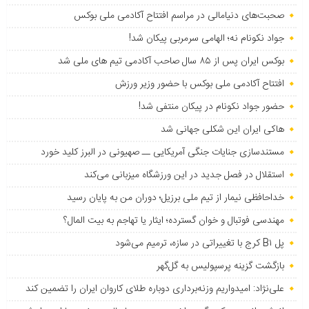
صحبت‌های دنیامالی در مراسم افتتاح آکادمی ملی بوکس
جواد نکونام نه؛ الهامی سرمربی پیکان شد!
بوکس ایران پس از ۸۵ سال صاحب آکادمی تیم های ملی شد
افتتاح آکادمی ملی بوکس با حضور وزیر ورزش
حضور جواد نکونام در پیکان منتفی شد!
هاکی ایران این شکلی جهانی شد
مستندسازی جنایات جنگی آمریکایی ــ صهیونی در البرز کلید خورد
استقلال در فصل جدید در این ورزشگاه میزبانی می‌کند
خداحافظی نیمار از تیم ملی برزیل؛ دوران من به پایان رسید
مهندسی فوتبال و خوان گسترده؛ ایثار یا تهاجم به بیت المال؟
پل B۱ کرج با تغییراتی در سازه، ترمیم می‌شود
بازگشت گزینه پرسپولیس به ‌گل‌گهر
علی‌نژاد: امیدواریم وزنه‌برداری دوباره طلای کاروان ایران را تضمین کند