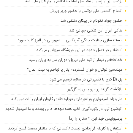
بوکس ایران پس از ۸۵ سال صاحب آکادمی تیم های ملی شد
افتتاح آکادمی ملی بوکس با حضور وزیر ورزش
حضور جواد نکونام در پیکان منتفی شد!
هاکی ایران این شکلی جهانی شد
مستندسازی جنایات جنگی آمریکایی ــ صهیونی در البرز کلید خورد
استقلال در فصل جدید در این ورزشگاه میزبانی می‌کند
خداحافظی نیمار از تیم ملی برزیل؛ دوران من به پایان رسید
مهندسی فوتبال و خوان گسترده؛ ایثار یا تهاجم به بیت المال؟
پل B۱ کرج با تغییراتی در سازه، ترمیم می‌شود
بازگشت گزینه پرسپولیس به ‌گل‌گهر
علی‌نژاد: امیدواریم وزنه‌برداری دوباره طلای کاروان ایران را تضمین کند
انوشیروانی: در رکوردگیری اخیر، همه بچه‌ها عالی بودند و ما امیدوار شدیم
پرسپولیس قید این ۲ ستاره را زد!
استقلال با کاریله قراردادی نبست/ کسانی که با منتظر محمد فسخ کردند