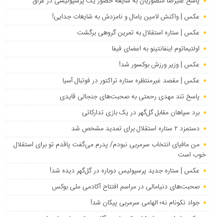
پاسخ علیرضا منصوریان به شایعه حضور یک پرسپولیسی در عراق
عکس | واکنش لامین یامال و نامزدش به شایعات جدایی!
عکس | ستاره استقلال به تمرین گروهی برگشت
اولتیماتوم اینفانتینو به اعضای فیفا
عکس | وزیر ورزش بوکسور شد!
عکس | مقصد غیرمنتظره ستاره تراکتور در فوتبال آسیا
پاسخ تند مهدی رحمتی به صحبت‌های جنجالی قایدی
برد سپاهان مقابل گل‌گهر در یک بازی تدارکاتی
دستمزد ۲ ستاره استقلال برای تمدید مشخص شد
من مافیای انتخاب سرمربی نبودم/ پدرم می‌گفت پاقدم تو برای استقلال
خوب است
عکس | ستاره جدید پرسپولیس دوباره در گل‌گهر دیده شد!
صحبت‌های دنیامالی در مراسم افتتاح آکادمی ملی بوکس
جواد نکونام نه؛ الهامی سرمربی پیکان شد!