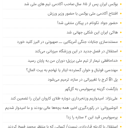
بوکس ایران پس از ۸۵ سال صاحب آکادمی تیم های ملی شد
افتتاح آکادمی ملی بوکس با حضور وزیر ورزش
حضور جواد نکونام در پیکان منتفی شد!
هاکی ایران این شکلی جهانی شد
مستندسازی جنایات جنگی آمریکایی ــ صهیونی در البرز کلید خورد
استقلال در فصل جدید در این ورزشگاه میزبانی می‌کند
خداحافظی نیمار از تیم ملی برزیل؛ دوران من به پایان رسید
مهندسی فوتبال و خوان گسترده؛ ایثار یا تهاجم به بیت المال؟
پل B۱ کرج با تغییراتی در سازه، ترمیم می‌شود
بازگشت گزینه پرسپولیس به ‌گل‌گهر
علی‌نژاد: امیدواریم وزنه‌برداری دوباره طلای کاروان ایران را تضمین کند
انوشیروانی: در رکوردگیری اخیر، همه بچه‌ها عالی بودند و ما امیدوار شدیم
پرسپولیس قید این ۲ ستاره را زد!
استقلال با کاریله قراردادی نبست/ کسانی که با منتظر محمد فسخ کردند