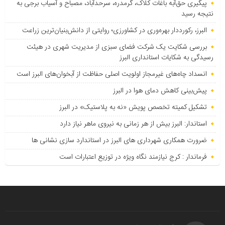
پیگیری حق‌آبه باغات کلاک، گرمدره، سرحدآباد، مصباح و آسیاب برجی به
نتیجه رسید
البرز، رکورددار بهره‌وری در کشاورزی؛ روایتی از دانش‌بنیان‌ترین زراعت
بررسی شکایت یک شرکت فضای سبزی از مدیریت شهری در هیئت
رسیدگی به شکایات استانداری البرز
انسداد چاه‌های غیرمجاز اولویت اصلی حفاظت از آبخوان‌های البرز است
پیش‌بینی کاهش دمای هوا در البرز
تشکیل کمیته تخصص پویش «نه به پلاستیک» در البرز
استاندار: البرز بیش از هر زمانی به نیروی ماهر نیاز دارد
ضرورت همکاری شهرداری های البرز در استاندارد سازی نشانی ها
فرماندار : کرج نیازمند نگاه ویژه در توزیع اعتبارات است