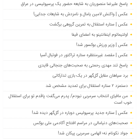
پاسخ علیرضا منصوریان به شایعه حضور یک پرسپولیسی در عراق
عکس | واکنش لامین یامال و نامزدش به شایعات جدایی!
عکس | ستاره استقلال به تمرین گروهی برگشت
اولتیماتوم اینفانتینو به اعضای فیفا
عکس | وزیر ورزش بوکسور شد!
عکس | مقصد غیرمنتظره ستاره تراکتور در فوتبال آسیا
پاسخ تند مهدی رحمتی به صحبت‌های جنجالی قایدی
برد سپاهان مقابل گل‌گهر در یک بازی تدارکاتی
دستمزد ۲ ستاره استقلال برای تمدید مشخص شد
من مافیای انتخاب سرمربی نبودم/ پدرم می‌گفت پاقدم تو برای استقلال
خوب است
عکس | ستاره جدید پرسپولیس دوباره در گل‌گهر دیده شد!
صحبت‌های دنیامالی در مراسم افتتاح آکادمی ملی بوکس
جواد نکونام نه؛ الهامی سرمربی پیکان شد!