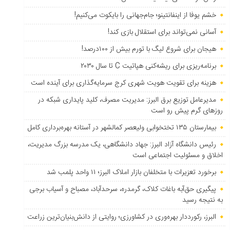
خشم یوفا از اینفانتینو؛ جام‌جهانی را بایکوت می‌کنیم!
آسانی نمی‌تواند برای استقلال بازی کند!
هیجان برای شروع لیگ با تورم بیش از ۱۰۰درصد!
برنامه‌ریزی برای ریشه‌کنی هپاتیت C تا سال ۲۰۳۰
هزینه برای تقویت هویت شهری کرج سرمایه‌گذاری برای آینده است
مدیرعامل توزیع برق البرز: مدیریت مصرف، کلید پایداری شبکه در
روزهای گرم پیش رو است
بیمارستان ۱۳۵ تختخوابی ولیعصر کمالشهر در آستانه بهره‌برداری کامل
رئیس دانشگاه آزاد البرز: جهاد دانشگاهی، یک مدرسه بزرگ مدیریت،
اخلاق و مسئولیت اجتماعی است
برخورد تعزیرات با متخلفان بازار املاک البرز؛ ۱۱ واحد پلمب شد
پیگیری حق‌آبه باغات کلاک، گرمدره، سرحدآباد، مصباح و آسیاب برجی
به نتیجه رسید
البرز، رکورددار بهره‌وری در کشاورزی؛ روایتی از دانش‌بنیان‌ترین زراعت