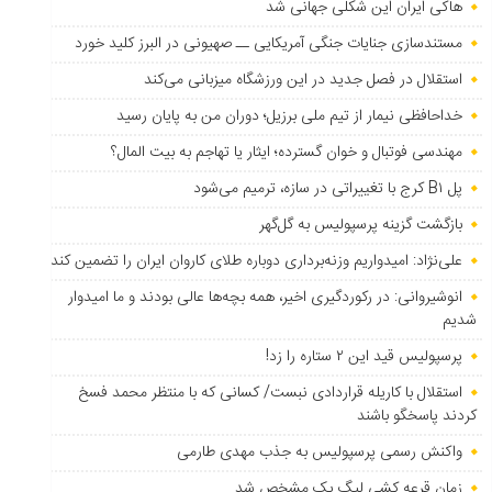
هاکی ایران این شکلی جهانی شد
مستندسازی جنایات جنگی آمریکایی ــ صهیونی در البرز کلید خورد
استقلال در فصل جدید در این ورزشگاه میزبانی می‌کند
خداحافظی نیمار از تیم ملی برزیل؛ دوران من به پایان رسید
مهندسی فوتبال و خوان گسترده؛ ایثار یا تهاجم به بیت المال؟
پل B۱ کرج با تغییراتی در سازه، ترمیم می‌شود
بازگشت گزینه پرسپولیس به ‌گل‌گهر
علی‌نژاد: امیدواریم وزنه‌برداری دوباره طلای کاروان ایران را تضمین کند
انوشیروانی: در رکوردگیری اخیر، همه بچه‌ها عالی بودند و ما امیدوار
شدیم
پرسپولیس قید این ۲ ستاره را زد!
استقلال با کاریله قراردادی نبست/ کسانی که با منتظر محمد فسخ
کردند پاسخگو باشند
واکنش رسمی پرسپولیس به جذب مهدی طارمی
زمان قرعه کشی لیگ یک مشخص شد