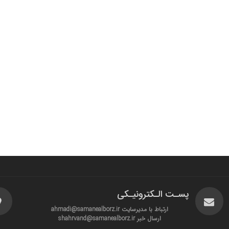
پسـت الـکترونیـکی
ارتباط با مدیرسایت ahmadi@samanealborz.ir
ارسال خبر shahrvand@samanealborz.ir