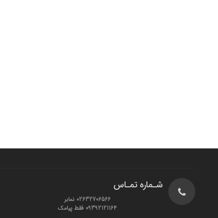
شـماره تمـاس
02632706566 نمابر
09392121164 فقط پیامک