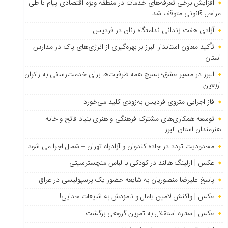
افزایش برخی تعرفه‌های خدمات در منطقه ویژه اقتصادی پیام تا طی
مراحل قانونی متوقف شد
آزادی هفت زندانی ندامتگاه زنان در فردیس
تأکید معاون استاندار البرز بر بهره‌گیری از انرژی‌های پاک در مدارس
استان
البرز در مسیر عشق؛ بسیج همه ظرفیت‌ها برای خدمت‌رسانی به زائران
اربعین
فاز اجرایی متروی فردیس به‌زودی کلید می‌خورد
توسعه همکاری‌های مشترک فرهنگی و هنری بنیاد فاتح و خانه
هنرمندان استان البرز
محدودیت تردد در جاده کندوان و آزادراه تهران – شمال اجرا می شود
عکس | ارلینگ هالند در کودکی با لباس منچسترسیتی
پاسخ علیرضا منصوریان به شایعه حضور یک پرسپولیسی در عراق
عکس | واکنش لامین یامال و نامزدش به شایعات جدایی!
عکس | ستاره استقلال به تمرین گروهی برگشت