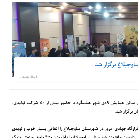
اوجبلاغ برگزار شد
ارسال توسط :
رویداد مردمی اشتغال در قرارگاه جهادی اشتغال غرب استان البرز در سالن همایش‌ ۹دی شهر هشتگرد با حضور بیش از ۵۰ شرکت تولیدی،
ن برگزار شد.
ارگاه جهادی امروز در شهرستان ساوجبلاغ را اتفاقی بسیار خوب و نویدی
برای جوانان و آینده بهتر مردم این منطقه با فرصت ۱۶۰۰ موقعیت شغلی دانست و افزود: شهرستان ساوجبلاغ با دارا بودن ۴۵۰ واحد صنعتی بزرگ