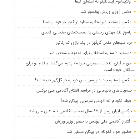
اولتیماتوم اینفانتینو به اعضای فیفا
عکس | وزیر ورزش بوکسور شد!
عکس | مقصد غیرمنتظره ستاره تراکتور در فوتبال آسیا
پاسخ تند مهدی رحمتی به صحبت‌های جنجالی قایدی
برد سپاهان مقابل گل‌گهر در یک بازی تدارکاتی
دستمزد ۲ ستاره استقلال برای تمدید مشخص شد
من مافیای انتخاب سرمربی نبودم/ پدرم می‌گفت پاقدم تو برای
استقلال خوب است
عکس | ستاره جدید پرسپولیس دوباره در گل‌گهر دیده شد!
صحبت‌های دنیامالی در مراسم افتتاح آکادمی ملی بوکس
جواد نکونام نه؛ الهامی سرمربی پیکان شد!
بوکس ایران پس از ۸۵ سال صاحب آکادمی تیم های ملی شد
افتتاح آکادمی ملی بوکس با حضور وزیر ورزش
حضور جواد نکونام در پیکان منتفی شد!