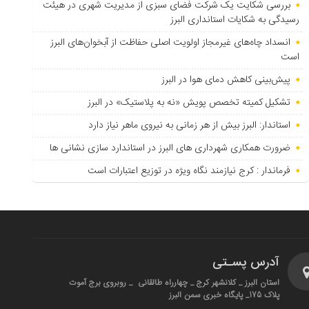
بررسی شکایت یک شرکت فضای سبزی از مدیریت شهری در هیئت
رسیدگی به شکایات استانداری البرز
انسداد چاه‌های غیرمجاز اولویت اصلی حفاظت از آبخوان‌های البرز
است
پیش‌بینی کاهش دمای هوا در البرز
تشکیل کمیته تخصص پویش «نه به پلاستیک» در البرز
استاندار: البرز بیش از هر زمانی به نیروی ماهر نیاز دارد
ضرورت همکاری شهرداری های البرز در استاندارد سازی نشانی ها
فرماندار : کرج نیازمند نگاه ویژه در توزیع اعتبارات است
آدرس پسـتی
استان البرز _ کلانشهر کرج _ چهارراه طالقانی _ روبروی برج آموت
پلاک 175_ پایگاه خبری سمن البرز