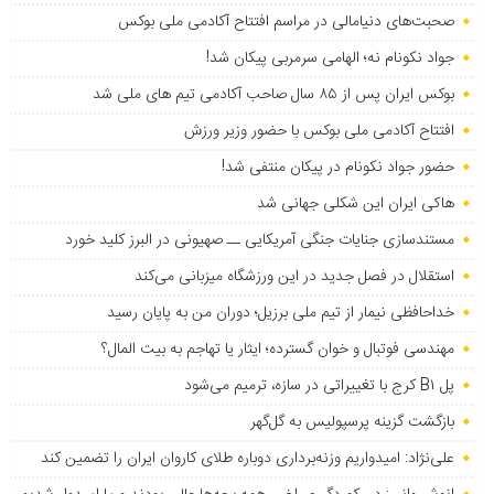
صحبت‌های دنیامالی در مراسم افتتاح آکادمی ملی بوکس
جواد نکونام نه؛ الهامی سرمربی پیکان شد!
بوکس ایران پس از ۸۵ سال صاحب آکادمی تیم های ملی شد
افتتاح آکادمی ملی بوکس با حضور وزیر ورزش
حضور جواد نکونام در پیکان منتفی شد!
هاکی ایران این شکلی جهانی شد
مستندسازی جنایات جنگی آمریکایی ــ صهیونی در البرز کلید خورد
استقلال در فصل جدید در این ورزشگاه میزبانی می‌کند
خداحافظی نیمار از تیم ملی برزیل؛ دوران من به پایان رسید
مهندسی فوتبال و خوان گسترده؛ ایثار یا تهاجم به بیت المال؟
پل B۱ کرج با تغییراتی در سازه، ترمیم می‌شود
بازگشت گزینه پرسپولیس به ‌گل‌گهر
علی‌نژاد: امیدواریم وزنه‌برداری دوباره طلای کاروان ایران را تضمین کند