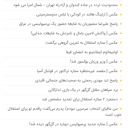
محدودیت تردد در جاده کندوان و آزادراه تهران – شمال اجرا می شود
عکس | ارلینگ هالند در کودکی با لباس منچسترسیتی
پاسخ علیرضا منصوریان به شایعه حضور یک پرسپولیسی در عراق
عکس | واکنش لامین یامال و نامزدش به شایعات جدایی!
عکس | ستاره استقلال به تمرین گروهی برگشت
اولتیماتوم اینفانتینو به اعضای فیفا
عکس | وزیر ورزش بوکسور شد!
عکس | مقصد غیرمنتظره ستاره تراکتور در فوتبال آسیا
پاسخ تند مهدی رحمتی به صحبت‌های جنجالی قایدی
برد سپاهان مقابل گل‌گهر در یک بازی تدارکاتی
دستمزد ۲ ستاره استقلال برای تمدید مشخص شد
من مافیای انتخاب سرمربی نبودم/ پدرم می‌گفت پاقدم تو برای استقلال
خوب است
عکس | ستاره جدید پرسپولیس دوباره در گل‌گهر دیده شد!