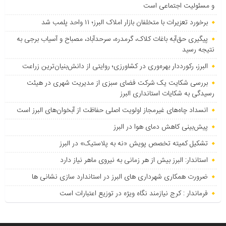
و مسئولیت اجتماعی است
برخورد تعزیرات با متخلفان بازار املاک البرز؛ ۱۱ واحد پلمب شد
پیگیری حق‌آبه باغات کلاک، گرمدره، سرحدآباد، مصباح و آسیاب برجی به
نتیجه رسید
البرز، رکورددار بهره‌وری در کشاورزی؛ روایتی از دانش‌بنیان‌ترین زراعت
بررسی شکایت یک شرکت فضای سبزی از مدیریت شهری در هیئت
رسیدگی به شکایات استانداری البرز
انسداد چاه‌های غیرمجاز اولویت اصلی حفاظت از آبخوان‌های البرز است
پیش‌بینی کاهش دمای هوا در البرز
تشکیل کمیته تخصص پویش «نه به پلاستیک» در البرز
استاندار: البرز بیش از هر زمانی به نیروی ماهر نیاز دارد
ضرورت همکاری شهرداری های البرز در استاندارد سازی نشانی ها
فرماندار : کرج نیازمند نگاه ویژه در توزیع اعتبارات است