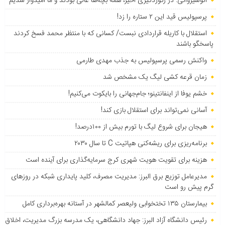
انوشیروانی: در رکوردگیری اخیر، همه بچه‌ها عالی بودند و ما امیدوار شدیم
پرسپولیس قید این ۲ ستاره را زد!
استقلال با کاریله قراردادی نبست/ کسانی که با منتظر محمد فسخ کردند
پاسخگو باشند
واکنش رسمی پرسپولیس به جذب مهدی طارمی
زمان قرعه کشی لیگ یک مشخص شد
خشم یوفا از اینفانتینو؛ جام‌جهانی را بایکوت می‌کنیم!
آسانی نمی‌تواند برای استقلال بازی کند!
هیجان برای شروع لیگ با تورم بیش از ۱۰۰درصد!
برنامه‌ریزی برای ریشه‌کنی هپاتیت C تا سال ۲۰۳۰
هزینه برای تقویت هویت شهری کرج سرمایه‌گذاری برای آینده است
مدیرعامل توزیع برق البرز: مدیریت مصرف، کلید پایداری شبکه در روزهای
گرم پیش رو است
بیمارستان ۱۳۵ تختخوابی ولیعصر کمالشهر در آستانه بهره‌برداری کامل
رئیس دانشگاه آزاد البرز: جهاد دانشگاهی، یک مدرسه بزرگ مدیریت، اخلاق