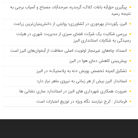
پیگیری حق‌آبه باغات کلاک، گرمدره، سرحدآباد، مصباح و آسیاب برجی به
نتیجه رسید
البرز، رکورددار بهره‌وری در کشاورزی؛ روایتی از دانش‌بنیان‌ترین زراعت
بررسی شکایت یک شرکت فضای سبزی از مدیریت شهری در هیئت
رسیدگی به شکایات استانداری البرز
انسداد چاه‌های غیرمجاز اولویت اصلی حفاظت از آبخوان‌های البرز است
پیش‌بینی کاهش دمای هوا در البرز
تشکیل کمیته تخصص پویش «نه به پلاستیک» در البرز
استاندار: البرز بیش از هر زمانی به نیروی ماهر نیاز دارد
ضرورت همکاری شهرداری های البرز در استاندارد سازی نشانی ها
فرماندار : کرج نیازمند نگاه ویژه در توزیع اعتبارات است