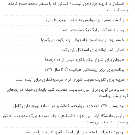
استقلال با کاریله قراردادی نبست/ کسانی که با منتظر محمد فسخ کردند
پاسخگو باشند
واکنش رسمی پرسپولیس به جذب مهدی طارمی
زمان قرعه کشی لیگ یک مشخص شد
خشم یوفا از اینفانتینو؛ جام‌جهانی را بایکوت می‌کنیم!
آسانی نمی‌تواند برای استقلال بازی کند!
هیجان برای شروع لیگ با تورم بیش از ۱۰۰درصد!
برنامه‌ریزی برای ریشه‌کنی هپاتیت C تا سال ۲۰۳۰
هزینه برای تقویت هویت شهری کرج سرمایه‌گذاری برای آینده است
مدیرعامل توزیع برق البرز: مدیریت مصرف، کلید پایداری شبکه در روزهای
گرم پیش رو است
بیمارستان ۱۳۵ تختخوابی ولیعصر کمالشهر در آستانه بهره‌برداری کامل
رئیس دانشگاه آزاد البرز: جهاد دانشگاهی، یک مدرسه بزرگ مدیریت، اخلاق
و مسئولیت اجتماعی است
برخورد تعزیرات با متخلفان بازار املاک البرز؛ ۱۱ واحد پلمب شد