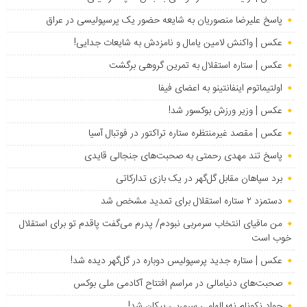
پاسخ علیرضا منصوریان به شایعه حضور یک پرسپولیسی در عراق
عکس | واکنش لامین یامال و نامزدش به شایعات جدایی!
عکس | ستاره استقلال به تمرین گروهی برگشت
اولتیماتوم اینفانتینو به اعضای فیفا
عکس | وزیر ورزش بوکسور شد!
عکس | مقصد غیرمنتظره ستاره تراکتور در فوتبال آسیا
پاسخ تند مهدی رحمتی به صحبت‌های جنجالی قایدی
برد سپاهان مقابل گل‌گهر در یک بازی تدارکاتی
دستمزد ۲ ستاره استقلال برای تمدید مشخص شد
من مافیای انتخاب سرمربی نبودم/ پدرم می‌گفت پاقدم تو برای استقلال
خوب است
عکس | ستاره جدید پرسپولیس دوباره در گل‌گهر دیده شد!
صحبت‌های دنیامالی در مراسم افتتاح آکادمی ملی بوکس
جواد نکونام نه؛ الهامی سرمربی پیکان شد!