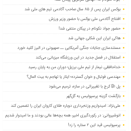
بوکس ایران پس از ۸۵ سال صاحب آکادمی تیم های ملی شد
افتتاح آکادمی ملی بوکس با حضور وزیر ورزش
حضور جواد نکونام در پیکان منتفی شد!
هاکی ایران این شکلی جهانی شد
مستندسازی جنایات جنگی آمریکایی ــ صهیونی در البرز کلید خورد
استقلال در فصل جدید در این ورزشگاه میزبانی می‌کند
خداحافظی نیمار از تیم ملی برزیل؛ دوران من به پایان رسید
مهندسی فوتبال و خوان گسترده؛ ایثار یا تهاجم به بیت المال؟
پل B۱ کرج با تغییراتی در سازه، ترمیم می‌شود
بازگشت گزینه پرسپولیس به ‌گل‌گهر
علی‌نژاد: امیدواریم وزنه‌برداری دوباره طلای کاروان ایران را تضمین کند
انوشیروانی: در رکوردگیری اخیر، همه بچه‌ها عالی بودند و ما امیدوار شدیم
پرسپولیس قید این ۲ ستاره را زد!