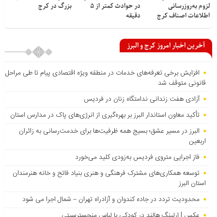
لزوم به‌روزرسانی
در حوادث کمتر از ۵
بزرگ در کرج
اطلاعات اصناف کرج
دقیقه
آخرین اخبار امروز کرج و البرز
افزایش برخی تعرفه‌های خدمات در منطقه ویژه اقتصادی پیام تا طی مراحل
قانونی متوقف شد
آزادی هفت زندانی ندامتگاه زنان در فردیس
تأکید معاون استاندار البرز بر بهره‌گیری از انرژی‌های پاک در مدارس استان
البرز در مسیر عشق؛ بسیج همه ظرفیت‌ها برای خدمت‌رسانی به زائران
اربعین
فاز اجرایی متروی فردیس به‌زودی کلید می‌خورد
توسعه همکاری‌های مشترک فرهنگی و هنری بنیاد فاتح و خانه هنرمندان
استان البرز
محدودیت تردد در جاده کندوان و آزادراه تهران – شمال اجرا می شود
عکس | ارلینگ هالند در کودکی با لباس منچسترسیتی