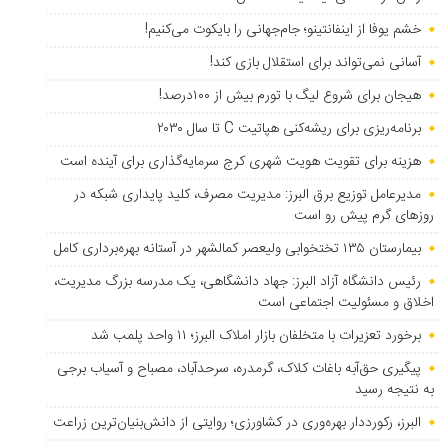
خشم یوفا از اینفانتینو؛ جام‌جهانی را بایکوت می‌کنیم!
آسانی نمی‌تواند برای استقلال بازی کند!
هیجان برای شروع لیگ با تورم بیش از ۱۰۰درصد!
برنامه‌ریزی برای ریشه‌کنی هپاتیت C تا سال ۲۰۳۰
هزینه برای تقویت هویت شهری کرج سرمایه‌گذاری برای آینده است
مدیرعامل توزیع برق البرز: مدیریت مصرف، کلید پایداری شبکه در
روزهای گرم پیش رو است
بیمارستان ۱۳۵ تختخوابی ولیعصر کمالشهر در آستانه بهره‌برداری کامل
رئیس دانشگاه آزاد البرز: جهاد دانشگاهی، یک مدرسه بزرگ مدیریت،
اخلاق و مسئولیت اجتماعی است
برخورد تعزیرات با متخلفان بازار املاک البرز؛ ۱۱ واحد پلمب شد
پیگیری حق‌آبه باغات کلاک، گرمدره، سرحدآباد، مصباح و آسیاب برجی
به نتیجه رسید
البرز، رکورددار بهره‌وری در کشاورزی؛ روایتی از دانش‌بنیان‌ترین زراعت