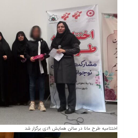
اختتامیه طرح مانا در سالن همایش ۹دی برگزار شد