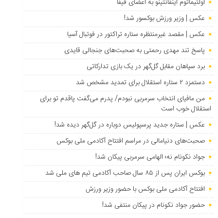
اولتیماتوم اینفانتینو به اعضای فیفا
عکس | وزیر ورزش بوکسور شد!
عکس | مقصد غیرمنتظره ستاره تراکتور در فوتبال آسیا
پاسخ تند مهدی رحمتی به صحبت‌های جنجالی قایدی
برد سپاهان مقابل گل‌گهر در یک بازی تدارکاتی
دستمزد ۲ ستاره استقلال برای تمدید مشخص شد
من مافیای انتخاب سرمربی نبودم/ پدرم می‌گفت پاقدم تو برای
استقلال خوب است
عکس | ستاره جدید پرسپولیس دوباره در گل‌گهر دیده شد!
صحبت‌های دنیامالی در مراسم افتتاح آکادمی ملی بوکس
جواد نکونام نه؛ الهامی سرمربی پیکان شد!
بوکس ایران پس از ۸۵ سال صاحب آکادمی تیم های ملی شد
افتتاح آکادمی ملی بوکس با حضور وزیر ورزش
حضور جواد نکونام در پیکان منتفی شد!