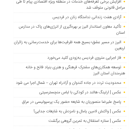
افزایش برخی تعرفه‌های خدمات در منطقه ویژه اقتصادی پیام تا طی
مراحل قانونی متوقف شد
آزادی هفت زندانی ندامتگاه زنان در فردیس
تأکید معاون استاندار البرز بر بهره‌گیری از انرژی‌های پاک در مدارس
استان
البرز در مسیر عشق؛ بسیج همه ظرفیت‌ها برای خدمت‌رسانی به زائران
اربعین
فاز اجرایی متروی فردیس به‌زودی کلید می‌خورد
توسعه همکاری‌های مشترک فرهنگی و هنری بنیاد فاتح و خانه
هنرمندان استان البرز
محدودیت تردد در جاده کندوان و آزادراه تهران – شمال اجرا می شود
عکس | ارلینگ هالند در کودکی با لباس منچسترسیتی
پاسخ علیرضا منصوریان به شایعه حضور یک پرسپولیسی در عراق
عکس | واکنش لامین یامال و نامزدش به شایعات جدایی!
عکس | ستاره استقلال به تمرین گروهی برگشت