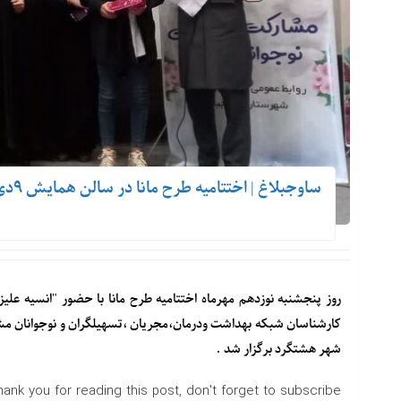
ساوجبلاغ | اختتامیه طرح مانا در سالن همایش ۹دی برگزار شد
روز پنجشنبه نوزدهم مهرماه اختتامیه طرح مانا با حضور "انسیه ع
شهر هشتگرد برگزار شد .
hank you for reading this post, don't forget to subscribe!