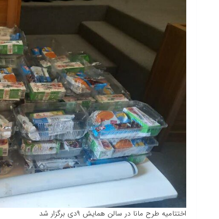
اختتامیه طرح مانا در سالن همایش ۹دی برگزار شد