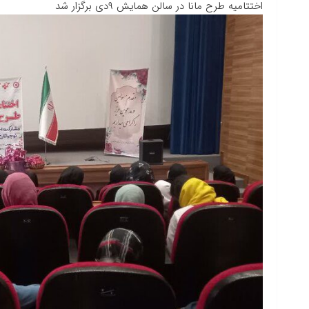
اختتامیه طرح مانا در سالن همایش ۹دی برگزار شد