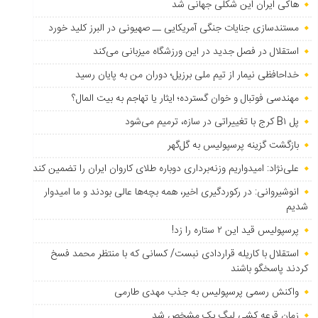
هاکی ایران این شکلی جهانی شد
مستندسازی جنایات جنگی آمریکایی ــ صهیونی در البرز کلید خورد
استقلال در فصل جدید در این ورزشگاه میزبانی می‌کند
خداحافظی نیمار از تیم ملی برزیل؛ دوران من به پایان رسید
مهندسی فوتبال و خوان گسترده؛ ایثار یا تهاجم به بیت المال؟
پل B۱ کرج با تغییراتی در سازه، ترمیم می‌شود
بازگشت گزینه پرسپولیس به ‌گل‌گهر
علی‌نژاد: امیدواریم وزنه‌برداری دوباره طلای کاروان ایران را تضمین کند
انوشیروانی: در رکوردگیری اخیر، همه بچه‌ها عالی بودند و ما امیدوار
شدیم
پرسپولیس قید این ۲ ستاره را زد!
استقلال با کاریله قراردادی نبست/ کسانی که با منتظر محمد فسخ
کردند پاسخگو باشند
واکنش رسمی پرسپولیس به جذب مهدی طارمی
زمان قرعه کشی لیگ یک مشخص شد