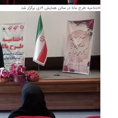
اختتامیه طرح مانا در سالن همایش ۹دی برگزار شد