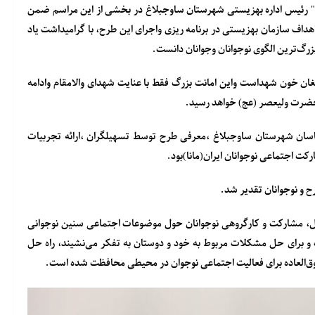
اده" رئیس اداره بهزیستی شهرستان ساوجبلاغ در بخشی از این مراسم ضمن
داف سازمان بهزیستی در برنامه ریزی واجرای این طرح، با گرامیداشت یاد
زرگ‌ترین الگوی نوجوانان ‌وجوانان دانست.
رمغان خون شهداست واین امانت بزرگ فقط با عنایت شهدای والامقام وادامه
حضرت ولیعصر (عج) خواهد رسید.
ناسان شهرستان ساوجبلاغ ،معرفی طرح توسط تسهیلگران ،ارائه تجربیات
کت اجتماعی نوجوانان ایران(مانا)بود.
رح و نوجوانان تقدیر شد.
ل، مشارکت و کارگروهی نوجوانان حول موضوعات اجتماعی سنین نوجوانی
 و برای حل مشکلات مربوط به خود و دوستان به تفکر می‌نشیند، راه حل
فوق‌العاده برای فعالیت اجتماعی نوجوان در محیطی محافظت شده است.