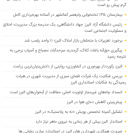
گرم پیش رو است
بیمارستان ۱۳۵ تختخوابی ولیعصر کمالشهر در آستانه بهره‌برداری کامل
رئیس دانشگاه آزاد البرز: جهاد دانشگاهی، یک مدرسه بزرگ مدیریت، اخلاق
و مسئولیت اجتماعی است
برخورد تعزیرات با متخلفان بازار املاک البرز؛ ۱۱ واحد پلمب شد
پیگیری حق‌آبه باغات کلاک، گرمدره، سرحدآباد، مصباح و آسیاب برجی به
نتیجه رسید
البرز، رکورددار بهره‌وری در کشاورزی؛ روایتی از دانش‌بنیان‌ترین زراعت
بررسی شکایت یک شرکت فضای سبزی از مدیریت شهری در هیئت
رسیدگی به شکایات استانداری البرز
انسداد چاه‌های غیرمجاز اولویت اصلی حفاظت از آبخوان‌های البرز است
پیش‌بینی کاهش دمای هوا در البرز
تشکیل کمیته تخصص پویش «نه به پلاستیک» در البرز
استاندار: البرز بیش از هر زمانی به نیروی ماهر نیاز دارد
ضرورت همکاری شهرداری های البرز در استاندارد سازی نشانی ها