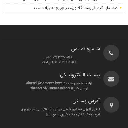
فرماندار : کرج نیازمند نگاه ویژه در توزیع اعتبارات است
شـماره تمـاس
02632706566 نمابر
09392121164 فقط پیامک
پسـت الـکترونیـکی
ارتباط با مدیرسایت ahmadi@samanealborz.ir
ارسال خبر shahrvand@samanealborz.ir
آدرس پسـتی
استان البرز _ کلانشهر کرج _ چهارراه طالقانی _ روبروی برج
آموت پلاک 175_ پایگاه خبری سمن البرز