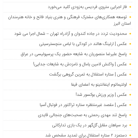
فاز اجرایی متروی فردیس به‌زودی کلید می‌خورد
توسعه همکاری‌های مشترک فرهنگی و هنری بنیاد فاتح و خانه هنرمندان
استان البرز
محدودیت تردد در جاده کندوان و آزادراه تهران – شمال اجرا می شود
عکس | ارلینگ هالند در کودکی با لباس منچسترسیتی
پاسخ علیرضا منصوریان به شایعه حضور یک پرسپولیسی در عراق
عکس | واکنش لامین یامال و نامزدش به شایعات جدایی!
عکس | ستاره استقلال به تمرین گروهی برگشت
اولتیماتوم اینفانتینو به اعضای فیفا
عکس | وزیر ورزش بوکسور شد!
عکس | مقصد غیرمنتظره ستاره تراکتور در فوتبال آسیا
پاسخ تند مهدی رحمتی به صحبت‌های جنجالی قایدی
برد سپاهان مقابل گل‌گهر در یک بازی تدارکاتی
دستمزد ۲ ستاره استقلال برای تمدید مشخص شد