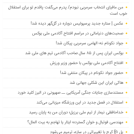
من مافیای انتخاب سرمربی نبودم/ پدرم می‌گفت پاقدم تو برای استقلال
خوب است
عکس | ستاره جدید پرسپولیس دوباره در گل‌گهر دیده شد!
صحبت‌های دنیامالی در مراسم افتتاح آکادمی ملی بوکس
جواد نکونام نه؛ الهامی سرمربی پیکان شد!
بوکس ایران پس از ۸۵ سال صاحب آکادمی تیم های ملی شد
افتتاح آکادمی ملی بوکس با حضور وزیر ورزش
حضور جواد نکونام در پیکان منتفی شد!
هاکی ایران این شکلی جهانی شد
مستندسازی جنایات جنگی آمریکایی ــ صهیونی در البرز کلید خورد
استقلال در فصل جدید در این ورزشگاه میزبانی می‌کند
خداحافظی نیمار از تیم ملی برزیل؛ دوران من به پایان رسید
مهندسی فوتبال و خوان گسترده؛ ایثار یا تهاجم به بیت المال؟
پل B۱ کرج با تغییراتی در سازه، ترمیم می‌شود