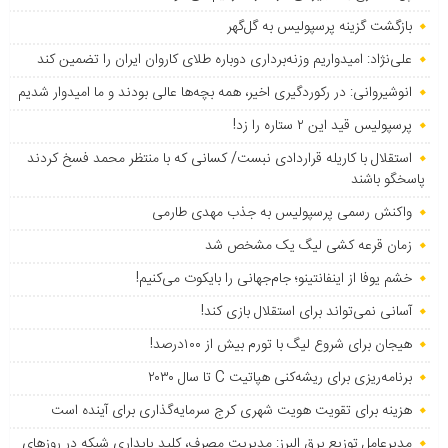
بازگشت گزینه پرسپولیس به ‌گل‌گهر
علی‌نژاد: امیدواریم وزنه‌برداری دوباره طلای کاروان ایران را تضمین کند
انوشیروانی: در رکوردگیری اخیر، همه بچه‌ها عالی بودند و ما امیدوار شدیم
پرسپولیس قید این ۲ ستاره را زد!
استقلال با کاریله قراردادی نبست/ کسانی که با منتظر محمد فسخ کردند
پاسخگو باشند
واکنش رسمی پرسپولیس به جذب مهدی طارمی
زمان قرعه کشی لیگ یک مشخص شد
خشم یوفا از اینفانتینو؛ جام‌جهانی را بایکوت می‌کنیم!
آسانی نمی‌تواند برای استقلال بازی کند!
هیجان برای شروع لیگ با تورم بیش از ۱۰۰درصد!
برنامه‌ریزی برای ریشه‌کنی هپاتیت C تا سال ۲۰۳۰
هزینه برای تقویت هویت شهری کرج سرمایه‌گذاری برای آینده است
مدیرعامل توزیع برق البرز: مدیریت مصرف، کلید پایداری شبکه در روزهای