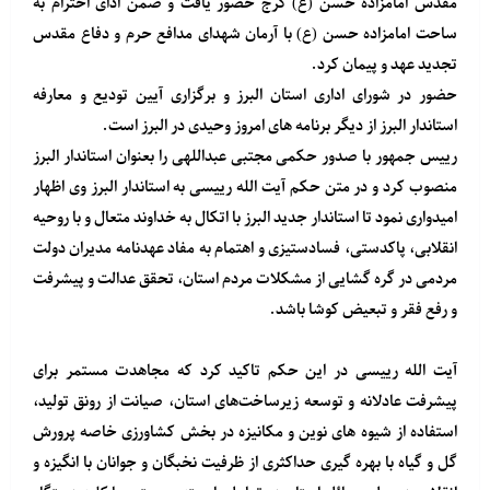
مقدس امامزاده حسن (ع) کرج حضور یافت و ضمن ادای احترام به
ساحت امامزاده حسن (ع) با آرمان شهدای مدافع حرم و دفاع مقدس
تجدید عهد و پیمان کرد.
حضور در شورای اداری استان البرز و برگزاری آیین تودیع و معارفه
استاندار البرز از دیگر برنامه های امروز وحیدی در البرز است.
رییس جمهور با صدور حکمی مجتبی عبداللهی را بعنوان استاندار البرز
منصوب کرد و در متن حکم آیت الله رییسی به استاندار البرز وی اظهار
امیدواری نمود تا استاندار جدید البرز با اتکال به خداوند متعال و با روحیه
انقلابی، پاکدستی، فسادستیزی و اهتمام به مفاد عهدنامه مدیران دولت
مردمی در گره گشایی از مشکلات مردم استان، تحقق عدالت و پیشرفت
و رفع فقر و تبعیض کوشا باشد.
آیت الله رییسی در این حکم تاکید کرد که مجاهدت مستمر برای
پیشرفت عادلانه و توسعه زیرساخت‌های استان، صیانت از رونق تولید،
استفاده از شیوه های نوین و مکانیزه در بخش کشاورزی خاصه پرورش
گل و گیاه با بهره گیری حداکثری از ظرفیت نخبگان و جوانان با انگیزه و