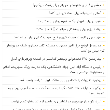
خشم یوفا از اینفانتینو؛ جام‌جهانی را بایکوت می‌کنیم!
آسانی نمی‌تواند برای استقلال بازی کند!
هیجان برای شروع لیگ با تورم بیش از ۱۰۰درصد!
برنامه‌ریزی برای ریشه‌کنی هپاتیت C تا سال ۲۰۳۰
هزینه برای تقویت هویت شهری کرج سرمایه‌گذاری برای آینده است
مدیرعامل توزیع برق البرز: مدیریت مصرف، کلید پایداری شبکه در روزهای
گرم پیش رو است
بیمارستان ۱۳۵ تختخوابی ولیعصر کمالشهر در آستانه بهره‌برداری کامل
رئیس دانشگاه آزاد البرز: جهاد دانشگاهی، یک مدرسه بزرگ مدیریت، اخلاق
و مسئولیت اجتماعی است
برخورد تعزیرات با متخلفان بازار املاک البرز؛ ۱۱ واحد پلمب شد
پیگیری حق‌آبه باغات کلاک، گرمدره، سرحدآباد، مصباح و آسیاب برجی به
نتیجه رسید
البرز، رکورددار بهره‌وری در کشاورزی؛ روایتی از دانش‌بنیان‌ترین زراعت
بررسی شکایت یک شرکت فضای سبزی از مدیریت شهری در هیئت