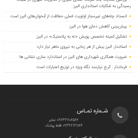
رسیدگی به شکایات استانداری البرز
انسداد چاه‌های غیرمجاز اولویت اصلی حفاظت از آبخوان‌های البرز است
پیش‌بینی کاهش دمای هوا در البرز
تشکیل کمیته تخصص پویش «نه به پلاستیک» در البرز
استاندار: البرز بیش از هر زمانی به نیروی ماهر نیاز دارد
ضرورت همکاری شهرداری های البرز در استاندارد سازی نشانی ها
فرماندار : کرج نیازمند نگاه ویژه در توزیع اعتبارات است
شـماره تمـاس
02632706566 نمابر
09392121164 فقط پیامک