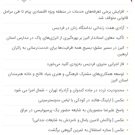
افزایش برخی تعرفه‌های خدمات در منطقه ویژه اقتصادی پیام تا طی مراحل
قانونی متوقف شد
آزادی هفت زندانی ندامتگاه زنان در فردیس
تأکید معاون استاندار البرز بر بهره‌گیری از انرژی‌های پاک در مدارس استان
البرز در مسیر عشق؛ بسیج همه ظرفیت‌ها برای خدمت‌رسانی به زائران
اربعین
فاز اجرایی متروی فردیس به‌زودی کلید می‌خورد
توسعه همکاری‌های مشترک فرهنگی و هنری بنیاد فاتح و خانه هنرمندان
استان البرز
محدودیت تردد در جاده کندوان و آزادراه تهران – شمال اجرا می شود
عکس | ارلینگ هالند در کودکی با لباس منچسترسیتی
پاسخ علیرضا منصوریان به شایعه حضور یک پرسپولیسی در عراق
عکس | واکنش لامین یامال و نامزدش به شایعات جدایی!
عکس | ستاره استقلال به تمرین گروهی برگشت