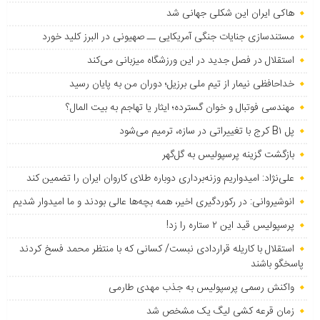
هاکی ایران این شکلی جهانی شد
مستندسازی جنایات جنگی آمریکایی ــ صهیونی در البرز کلید خورد
استقلال در فصل جدید در این ورزشگاه میزبانی می‌کند
خداحافظی نیمار از تیم ملی برزیل؛ دوران من به پایان رسید
مهندسی فوتبال و خوان گسترده؛ ایثار یا تهاجم به بیت المال؟
پل B۱ کرج با تغییراتی در سازه، ترمیم می‌شود
بازگشت گزینه پرسپولیس به ‌گل‌گهر
علی‌نژاد: امیدواریم وزنه‌برداری دوباره طلای کاروان ایران را تضمین کند
انوشیروانی: در رکوردگیری اخیر، همه بچه‌ها عالی بودند و ما امیدوار شدیم
پرسپولیس قید این ۲ ستاره را زد!
استقلال با کاریله قراردادی نبست/ کسانی که با منتظر محمد فسخ کردند
پاسخگو باشند
واکنش رسمی پرسپولیس به جذب مهدی طارمی
زمان قرعه کشی لیگ یک مشخص شد