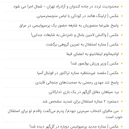
محدودیت تردد در جاده کندوان و آزادراه تهران – شمال اجرا می شود
عکس | ارلینگ هالند در کودکی با لباس منچسترسیتی
پاسخ علیرضا منصوریان به شایعه حضور یک پرسپولیسی در عراق
عکس | واکنش لامین یامال و نامزدش به شایعات جدایی!
عکس | ستاره استقلال به تمرین گروهی برگشت
اولتیماتوم اینفانتینو به اعضای فیفا
عکس | وزیر ورزش بوکسور شد!
عکس | مقصد غیرمنتظره ستاره تراکتور در فوتبال آسیا
پاسخ تند مهدی رحمتی به صحبت‌های جنجالی قایدی
برد سپاهان مقابل گل‌گهر در یک بازی تدارکاتی
دستمزد ۲ ستاره استقلال برای تمدید مشخص شد
من مافیای انتخاب سرمربی نبودم/ پدرم می‌گفت پاقدم تو برای استقلال
خوب است
عکس | ستاره جدید پرسپولیس دوباره در گل‌گهر دیده شد!