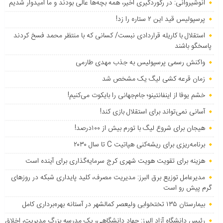
انوشیروانی: در رکوردگیری اخیر، همه بچه‌ها عالی بودند و ما امیدوار شدیم
پرسپولیس قید این ۲ ستاره را زد!
استقلال با کاریله قراردادی نبست/ کسانی که با منتظر محمد فسخ کردند
پاسخگو باشند
واکنش رسمی پرسپولیس به جذب مهدی طارمی
زمان قرعه کشی لیگ یک مشخص شد
خشم یوفا از اینفانتینو؛ جام‌جهانی را بایکوت می‌کنیم!
آسانی نمی‌تواند برای استقلال بازی کند!
هیجان برای شروع لیگ با تورم بیش از ۱۰۰درصد!
برنامه‌ریزی برای ریشه‌کنی هپاتیت C تا سال ۲۰۳۰
هزینه برای تقویت هویت شهری کرج سرمایه‌گذاری برای آینده است
مدیرعامل توزیع برق البرز: مدیریت مصرف، کلید پایداری شبکه در روزهای
گرم پیش رو است
بیمارستان ۱۳۵ تختخوابی ولیعصر کمالشهر در آستانه بهره‌برداری کامل
رئیس دانشگاه آزاد البرز: جهاد دانشگاهی، یک مدرسه بزرگ مدیریت، اخلاق