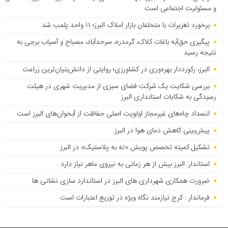
و مسئولیت اجتماعی است
برخورد تعزیرات با متخلفان بازار املاک البرز؛ ۱۱ واحد پلمب شد
پیگیری حق‌آبه باغات کلاک، گرمدره، سرحدآباد، مصباح و آسیاب برجی به
نتیجه رسید
البرز، رکورددار بهره‌وری در کشاورزی؛ روایتی از دانش‌بنیان‌ترین زراعت
بررسی شکایت یک شرکت فضای سبزی از مدیریت شهری در هیئت
رسیدگی به شکایات استانداری البرز
انسداد چاه‌های غیرمجاز اولویت اصلی حفاظت از آبخوان‌های البرز است
پیش‌بینی کاهش دمای هوا در البرز
تشکیل کمیته تخصص پویش «نه به پلاستیک» در البرز
استاندار: البرز بیش از هر زمانی به نیروی ماهر نیاز دارد
ضرورت همکاری شهرداری های البرز در استاندارد سازی نشانی ها
فرماندار : کرج نیازمند نگاه ویژه در توزیع اعتبارات است