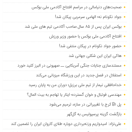
صحبت‌های دنیامالی در مراسم افتتاح آکادمی ملی بوکس
جواد نکونام نه؛ الهامی سرمربی پیکان شد!
بوکس ایران پس از ۸۵ سال صاحب آکادمی تیم های ملی شد
افتتاح آکادمی ملی بوکس با حضور وزیر ورزش
حضور جواد نکونام در پیکان منتفی شد!
هاکی ایران این شکلی جهانی شد
مستندسازی جنایات جنگی آمریکایی ــ صهیونی در البرز کلید خورد
استقلال در فصل جدید در این ورزشگاه میزبانی می‌کند
خداحافظی نیمار از تیم ملی برزیل؛ دوران من به پایان رسید
مهندسی فوتبال و خوان گسترده؛ ایثار یا تهاجم به بیت المال؟
پل B۱ کرج با تغییراتی در سازه، ترمیم می‌شود
بازگشت گزینه پرسپولیس به ‌گل‌گهر
علی‌نژاد: امیدواریم وزنه‌برداری دوباره طلای کاروان ایران را تضمین کند