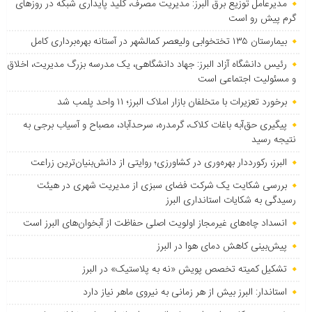
مدیرعامل توزیع برق البرز: مدیریت مصرف، کلید پایداری شبکه در روزهای
گرم پیش رو است
بیمارستان ۱۳۵ تختخوابی ولیعصر کمالشهر در آستانه بهره‌برداری کامل
رئیس دانشگاه آزاد البرز: جهاد دانشگاهی، یک مدرسه بزرگ مدیریت، اخلاق
و مسئولیت اجتماعی است
برخورد تعزیرات با متخلفان بازار املاک البرز؛ ۱۱ واحد پلمب شد
پیگیری حق‌آبه باغات کلاک، گرمدره، سرحدآباد، مصباح و آسیاب برجی به
نتیجه رسید
البرز، رکورددار بهره‌وری در کشاورزی؛ روایتی از دانش‌بنیان‌ترین زراعت
بررسی شکایت یک شرکت فضای سبزی از مدیریت شهری در هیئت
رسیدگی به شکایات استانداری البرز
انسداد چاه‌های غیرمجاز اولویت اصلی حفاظت از آبخوان‌های البرز است
پیش‌بینی کاهش دمای هوا در البرز
تشکیل کمیته تخصص پویش «نه به پلاستیک» در البرز
استاندار: البرز بیش از هر زمانی به نیروی ماهر نیاز دارد