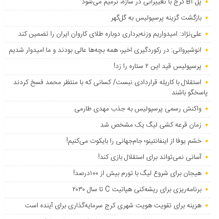
پل B۱ کرج با تغییراتی در سازه، ترمیم می‌شود
بازگشت گزینه پرسپولیس به ‌گل‌گهر
علی‌نژاد: امیدواریم وزنه‌برداری دوباره طلای کاروان ایران را تضمین کند
انوشیروانی: در رکوردگیری اخیر، همه بچه‌ها عالی بودند و ما امیدوار شدیم
پرسپولیس قید این ۲ ستاره را زد!
استقلال با کاریله قراردادی نبست/ کسانی که با منتظر محمد فسخ کردند
پاسخگو باشند
واکنش رسمی پرسپولیس به جذب مهدی طارمی
زمان قرعه کشی لیگ یک مشخص شد
خشم یوفا از اینفانتینو؛ جام‌جهانی را بایکوت می‌کنیم!
آسانی نمی‌تواند برای استقلال بازی کند!
هیجان برای شروع لیگ با تورم بیش از ۱۰۰درصد!
برنامه‌ریزی برای ریشه‌کنی هپاتیت C تا سال ۲۰۳۰
هزینه برای تقویت هویت شهری کرج سرمایه‌گذاری برای آینده است