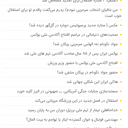
دستمزد ۲ ستاره استقلال برای تمدید مشخص شد
من مافیای انتخاب سرمربی نبودم/ پدرم می‌گفت پاقدم تو برای استقلال
خوب است
عکس | ستاره جدید پرسپولیس دوباره در گل‌گهر دیده شد!
صحبت‌های دنیامالی در مراسم افتتاح آکادمی ملی بوکس
جواد نکونام نه؛ الهامی سرمربی پیکان شد!
بوکس ایران پس از ۸۵ سال صاحب آکادمی تیم های ملی شد
افتتاح آکادمی ملی بوکس با حضور وزیر ورزش
حضور جواد نکونام در پیکان منتفی شد!
هاکی ایران این شکلی جهانی شد
مستندسازی جنایات جنگی آمریکایی ــ صهیونی در البرز کلید خورد
استقلال در فصل جدید در این ورزشگاه میزبانی می‌کند
خداحافظی نیمار از تیم ملی برزیل؛ دوران من به پایان رسید
مهندسی فوتبال و خوان گسترده؛ ایثار یا تهاجم به بیت المال؟