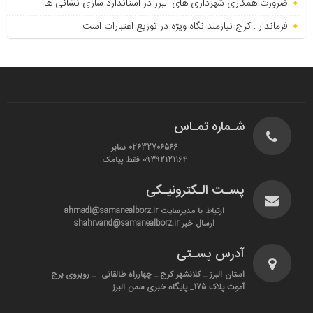
ضرورت همکاری شهرداری های البرز در استاندارد سازی نشانی ها
فرماندار : کرج نیازمند نگاه ویژه در توزیع اعتبارات است
شـماره تمـاس
02632706566 نمابر
09392121164 فقط پیامک
پسـت الـکترونیـکی
ارتباط با مدیرسایت ahmadi@samanealborz.ir
ارسال خبر shahrvand@samanealborz.ir
آدرس پسـتی
استان البرز _ کلانشهر کرج _ چهارراه طالقانی _ روبروی برج
آموت پلاک 175_ پایگاه خبری سمن البرز