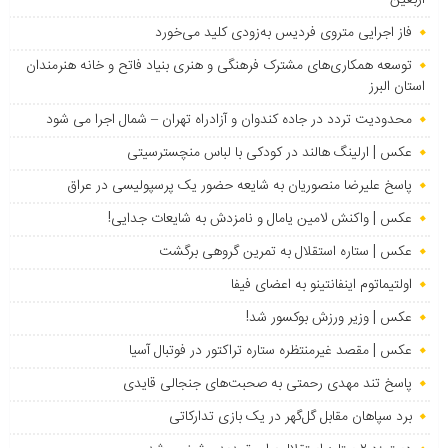
اربعین
فاز اجرایی متروی فردیس به‌زودی کلید می‌خورد
توسعه همکاری‌های مشترک فرهنگی و هنری بنیاد فاتح و خانه هنرمندان
استان البرز
محدودیت تردد در جاده کندوان و آزادراه تهران – شمال اجرا می شود
عکس | ارلینگ هالند در کودکی با لباس منچسترسیتی
پاسخ علیرضا منصوریان به شایعه حضور یک پرسپولیسی در عراق
عکس | واکنش لامین یامال و نامزدش به شایعات جدایی!
عکس | ستاره استقلال به تمرین گروهی برگشت
اولتیماتوم اینفانتینو به اعضای فیفا
عکس | وزیر ورزش بوکسور شد!
عکس | مقصد غیرمنتظره ستاره تراکتور در فوتبال آسیا
پاسخ تند مهدی رحمتی به صحبت‌های جنجالی قایدی
برد سپاهان مقابل گل‌گهر در یک بازی تدارکاتی