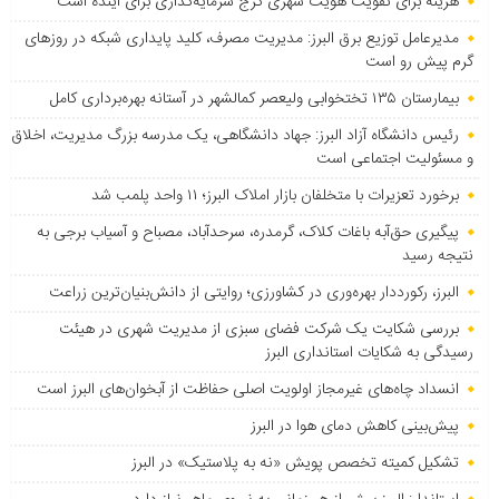
هزینه برای تقویت هویت شهری کرج سرمایه‌گذاری برای آینده است
مدیرعامل توزیع برق البرز: مدیریت مصرف، کلید پایداری شبکه در روزهای
گرم پیش رو است
بیمارستان ۱۳۵ تختخوابی ولیعصر کمالشهر در آستانه بهره‌برداری کامل
رئیس دانشگاه آزاد البرز: جهاد دانشگاهی، یک مدرسه بزرگ مدیریت، اخلاق
و مسئولیت اجتماعی است
برخورد تعزیرات با متخلفان بازار املاک البرز؛ ۱۱ واحد پلمب شد
پیگیری حق‌آبه باغات کلاک، گرمدره، سرحدآباد، مصباح و آسیاب برجی به
نتیجه رسید
البرز، رکورددار بهره‌وری در کشاورزی؛ روایتی از دانش‌بنیان‌ترین زراعت
بررسی شکایت یک شرکت فضای سبزی از مدیریت شهری در هیئت
رسیدگی به شکایات استانداری البرز
انسداد چاه‌های غیرمجاز اولویت اصلی حفاظت از آبخوان‌های البرز است
پیش‌بینی کاهش دمای هوا در البرز
تشکیل کمیته تخصص پویش «نه به پلاستیک» در البرز