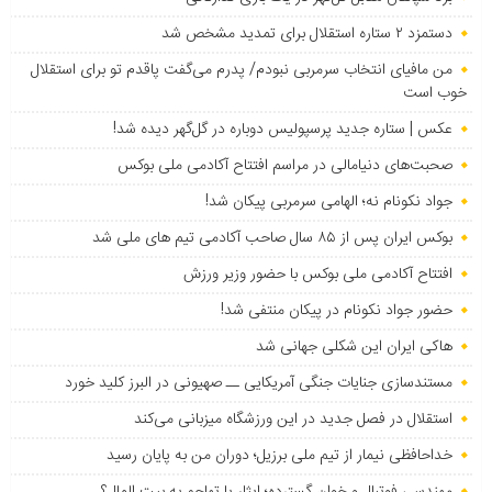
دستمزد ۲ ستاره استقلال برای تمدید مشخص شد
من مافیای انتخاب سرمربی نبودم/ پدرم می‌گفت پاقدم تو برای استقلال
خوب است
عکس | ستاره جدید پرسپولیس دوباره در گل‌گهر دیده شد!
صحبت‌های دنیامالی در مراسم افتتاح آکادمی ملی بوکس
جواد نکونام نه؛ الهامی سرمربی پیکان شد!
بوکس ایران پس از ۸۵ سال صاحب آکادمی تیم های ملی شد
افتتاح آکادمی ملی بوکس با حضور وزیر ورزش
حضور جواد نکونام در پیکان منتفی شد!
هاکی ایران این شکلی جهانی شد
مستندسازی جنایات جنگی آمریکایی ــ صهیونی در البرز کلید خورد
استقلال در فصل جدید در این ورزشگاه میزبانی می‌کند
خداحافظی نیمار از تیم ملی برزیل؛ دوران من به پایان رسید
مهندسی فوتبال و خوان گسترده؛ ایثار یا تهاجم به بیت المال؟