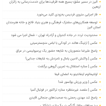
البرز در مسیر عشق؛ بسیج همه ظرفیت‌ها برای خدمت‌رسانی به زائران
اربعین
فاز اجرایی متروی فردیس به‌زودی کلید می‌خورد
توسعه همکاری‌های مشترک فرهنگی و هنری بنیاد فاتح و خانه هنرمندان
استان البرز
محدودیت تردد در جاده کندوان و آزادراه تهران – شمال اجرا می شود
عکس | ارلینگ هالند در کودکی با لباس منچسترسیتی
پاسخ علیرضا منصوریان به شایعه حضور یک پرسپولیسی در عراق
عکس | واکنش لامین یامال و نامزدش به شایعات جدایی!
عکس | ستاره استقلال به تمرین گروهی برگشت
اولتیماتوم اینفانتینو به اعضای فیفا
عکس | وزیر ورزش بوکسور شد!
عکس | مقصد غیرمنتظره ستاره تراکتور در فوتبال آسیا
پاسخ تند مهدی رحمتی به صحبت‌های جنجالی قایدی
برد سپاهان مقابل گل‌گهر در یک بازی تدارکاتی