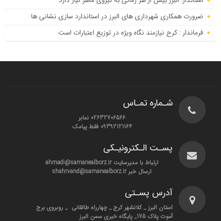
استاندار: البرز بیش از هر زمانی به نیروی ماهر نیاز دارد
ضرورت همکاری شهرداری های البرز در استاندارد سازی نشانی ها
فرماندار : کرج نیازمند نگاه ویژه در توزیع اعتبارات است
شـماره تمـاس
02632706566 نمابر
09392121164 فقط پیامک
پسـت الـکترونیـکی
ارتباط با مدیرسایت ahmadi@samanealborz.ir
ارسال خبر shahrvand@samanealborz.ir
آدرس پسـتی
استان البرز _ کلانشهر کرج _ چهارراه طالقانی _ روبروی برج
آموت پلاک 175_ پایگاه خبری سمن البرز