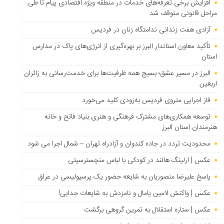
افزایش برخی تعرفه‌های خدمات در منطقه ویژه اقتصادی پیام تا طی
مراحل قانونی متوقف شد
آزادی هفت زندانی ندامتگاه زنان در فردیس
تأکید معاون استاندار البرز بر بهره‌گیری از انرژی‌های پاک در مدارس
استان
البرز در مسیر عشق؛ بسیج همه ظرفیت‌ها برای خدمت‌رسانی به زائران
اربعین
فاز اجرایی متروی فردیس به‌زودی کلید می‌خورد
توسعه همکاری‌های مشترک فرهنگی و هنری بنیاد فاتح و خانه
هنرمندان استان البرز
محدودیت تردد در جاده کندوان و آزادراه تهران – شمال اجرا می شود
عکس | ارلینگ هالند در کودکی با لباس منچسترسیتی
پاسخ علیرضا منصوریان به شایعه حضور یک پرسپولیسی در عراق
عکس | واکنش لامین یامال و نامزدش به شایعات جدایی!
عکس | ستاره استقلال به تمرین گروهی برگشت