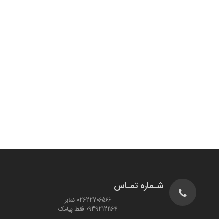
شـماره تمـاس
02632706566 نمابر
09392121164 فقط پیامک