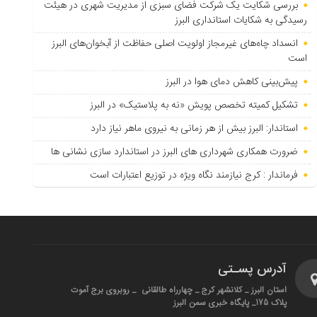
بررسی شکایت یک شرکت فضای سبزی از مدیریت شهری در هیئت
رسیدگی به شکایات استانداری البرز
انسداد چاه‌های غیرمجاز اولویت اصلی حفاظت از آبخوان‌های البرز
است
پیش‌بینی کاهش دمای هوا در البرز
تشکیل کمیته تخصص پویش «نه به پلاستیک» در البرز
استاندار: البرز بیش از هر زمانی به نیروی ماهر نیاز دارد
ضرورت همکاری شهرداری های البرز در استاندارد سازی نشانی ها
فرماندار : کرج نیازمند نگاه ویژه در توزیع اعتبارات است
آدرس پسـتی
استان البرز _ کلانشهر کرج _ چهارراه طالقانی _ روبروی برج آموت
پلاک 175_ پایگاه خبری سمن البرز