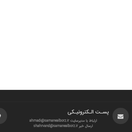
پسـت الـکترونیـکی
ارتباط با مدیرسایت ahmadi@samanealborz.ir
ارسال خبر shahrvand@samanealborz.ir