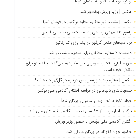
اولتیماتوم اینفانتینو به اعضای فیفا
عکس | وزیر ورزش بوکسور شد!
عکس | مقصد غیرمنتظره ستاره تراکتور در فوتبال آسیا
پاسخ تند مهدی رحمتی به صحبت‌های جنجالی قایدی
برد سپاهان مقابل گل‌گهر در یک بازی تدارکاتی
دستمزد ۲ ستاره استقلال برای تمدید مشخص شد
من مافیای انتخاب سرمربی نبودم/ پدرم می‌گفت پاقدم تو برای
استقلال خوب است
عکس | ستاره جدید پرسپولیس دوباره در گل‌گهر دیده شد!
صحبت‌های دنیامالی در مراسم افتتاح آکادمی ملی بوکس
جواد نکونام نه؛ الهامی سرمربی پیکان شد!
بوکس ایران پس از ۸۵ سال صاحب آکادمی تیم های ملی شد
افتتاح آکادمی ملی بوکس با حضور وزیر ورزش
حضور جواد نکونام در پیکان منتفی شد!