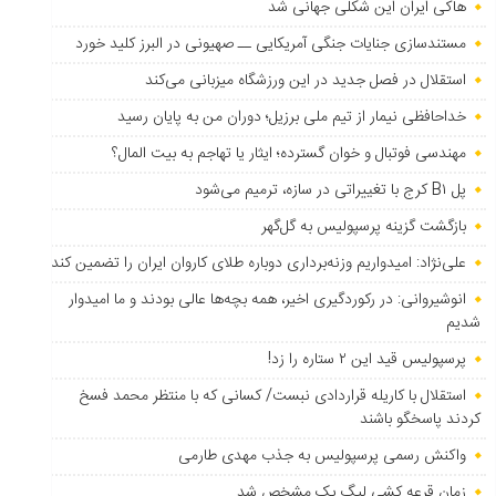
هاکی ایران این شکلی جهانی شد
مستندسازی جنایات جنگی آمریکایی ــ صهیونی در البرز کلید خورد
استقلال در فصل جدید در این ورزشگاه میزبانی می‌کند
خداحافظی نیمار از تیم ملی برزیل؛ دوران من به پایان رسید
مهندسی فوتبال و خوان گسترده؛ ایثار یا تهاجم به بیت المال؟
پل B۱ کرج با تغییراتی در سازه، ترمیم می‌شود
بازگشت گزینه پرسپولیس به ‌گل‌گهر
علی‌نژاد: امیدواریم وزنه‌برداری دوباره طلای کاروان ایران را تضمین کند
انوشیروانی: در رکوردگیری اخیر، همه بچه‌ها عالی بودند و ما امیدوار
شدیم
پرسپولیس قید این ۲ ستاره را زد!
استقلال با کاریله قراردادی نبست/ کسانی که با منتظر محمد فسخ
کردند پاسخگو باشند
واکنش رسمی پرسپولیس به جذب مهدی طارمی
زمان قرعه کشی لیگ یک مشخص شد