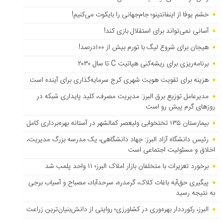
خشم یوفا از اینفانتینو؛ جام‌جهانی را بایکوت می‌کنیم!
آسانی نمی‌تواند برای استقلال بازی کند!
هیجان برای شروع لیگ با تورم بیش از ۱۰۰درصد!
برنامه‌ریزی برای ریشه‌کنی هپاتیت C تا سال ۲۰۳۰
هزینه برای تقویت هویت شهری کرج سرمایه‌گذاری برای آینده است
مدیرعامل توزیع برق البرز: مدیریت مصرف، کلید پایداری شبکه در
روزهای گرم پیش رو است
بیمارستان ۱۳۵ تختخوابی ولیعصر کمالشهر در آستانه بهره‌برداری کامل
رئیس دانشگاه آزاد البرز: جهاد دانشگاهی، یک مدرسه بزرگ مدیریت،
اخلاق و مسئولیت اجتماعی است
برخورد تعزیرات با متخلفان بازار املاک البرز؛ ۱۱ واحد پلمب شد
پیگیری حق‌آبه باغات کلاک، گرمدره، سرحدآباد، مصباح و آسیاب برجی
به نتیجه رسید
البرز، رکورددار بهره‌وری در کشاورزی؛ روایتی از دانش‌بنیان‌ترین زراعت