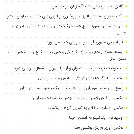
آزادی هفت زندانی ندامتگاه زنان در فردیس
تأکید معاون استاندار البرز بر بهره‌گیری از انرژی‌های پاک در مدارس استان
البرز در مسیر عشق؛ بسیج همه ظرفیت‌ها برای خدمت‌رسانی به زائران
اربعین
فاز اجرایی متروی فردیس به‌زودی کلید می‌خورد
توسعه همکاری‌های مشترک فرهنگی و هنری بنیاد فاتح و خانه هنرمندان
استان البرز
محدودیت تردد در جاده کندوان و آزادراه تهران – شمال اجرا می شود
عکس | ارلینگ هالند در کودکی با لباس منچسترسیتی
پاسخ علیرضا منصوریان به شایعه حضور یک پرسپولیسی در عراق
عکس | واکنش لامین یامال و نامزدش به شایعات جدایی!
عکس | ستاره استقلال به تمرین گروهی برگشت
اولتیماتوم اینفانتینو به اعضای فیفا
عکس | وزیر ورزش بوکسور شد!