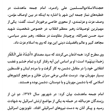
حجت‌الاسلام‌والمسلمین علی رادمرد، امام جمعه ماهدشت در
خطبه‌های نماز جمعه این شهر با اشاره به اینکه در بین اوصاف مؤمن،
وصف عزت و عزتمندی، از محوری خاصی برخوردار است، گفت: یکی از
مهم‌ترین توصیفات رهبر معظم انقلاب در خصوص شخصیت شهید
سید حسن نصرالله، پرچم‌دار مقاومت در منطقه، رهبر مدبر سیاسی،
مجاهد کبیر و عالم بافضیلت دینی این بود که وی به اسلام عزت داد.
وی مطرح کرد: همه اذعان می‌کردند که سید مصداق «أَشِدَّاءُ عَلَى الْکُفَّارِ
رُحَماءُ بَینَهُم» است؛ او بر اساس این آیه رفتار کرد و تمام خشم و غضب
انقلابی خود را در مقابل دشمن به کار گرفت و با مردم لبنان و فلسطین
بسیار مهربان بود. درست عکس برخی سران خائن و مرتجع کشورهای
اسلامی که با دشمن مهربان و با دوستان، دشمن بوده و هستند.
امام جمعه ماهدشت بیان کرد: در شهریور سال ۱۳۷۶، دو تن از
رزمندگان حزب‌الله در حمله به یکی از مواضع ارتش اسرائیل به شهادت
رسید و پیکر آنان به دست نیروهای اسرائیلی افتاد. تلویزیون اسرائیل