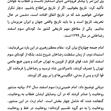
وی این امر را بیانگر فروپاشی دنیای استکبار دانست و خطاب به جوانان
تأکید کرد: تاریخ بخوانیم، اگر از تاریخ بی‌اطلاع باشیم، دچار تکرار
حوادثی خواهیم شد که در تاریخ اتفاق افتاده است، دشمن در حال
تحریف تاریخ است و ما باید تاریخ واقعی جهان و ایران عزیزمان را
بدانیم. یکی از مقاطع مهم تاریخی کشور ما، کودتای سوم اسفند
رضاخانی در سال ۱۲۹۹ است.
امام جمعه چهارباغ بیان کرد: مقام معظم رهبری در این باره می‌فرمایند:
استبداد دوم، از زمان سلطنت رضاخان شروع نشد، بلکه از کودتای سوم
اسفند آغاز شد، قوای قزاق از قزوین به تهران حرکت و بدون هیچ مانعی
تهران را تصرف کردند، ناصرالدین شاه ترسید و رضاخان را فرمانده کل
قوا کرد و پس از مدتی، انگلیسی‌ها او را بر روی کار آوردند.
دربانی توضیح داد: امام خمینی(ره) سوم اسفند سال ۶۷، بیانیه منشور
روحانیت را صادر کردند که در آن، وصایای ایشان خطاب به روحانیت،
گنجانده شده که شامل چهار بخش است. امام (ره)، در این منشور،
روحانیت را به دو گروه تقسیم کرده‌اند؛ روحانیت در خط و روحانیت