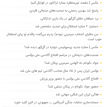
عکس | مقصد غیرمنتظره ستاره تراکتور در فوتبال آسیا
پاسخ تند مهدی رحمتی به صحبت‌های جنجالی قایدی
برد سپاهان مقابل گل‌گهر در یک بازی تدارکاتی
دستمزد ۲ ستاره استقلال برای تمدید مشخص شد
من مافیای انتخاب سرمربی نبودم/ پدرم می‌گفت پاقدم تو برای استقلال
خوب است
عکس | ستاره جدید پرسپولیس دوباره در گل‌گهر دیده شد!
صحبت‌های دنیامالی در مراسم افتتاح آکادمی ملی بوکس
جواد نکونام نه؛ الهامی سرمربی پیکان شد!
بوکس ایران پس از ۸۵ سال صاحب آکادمی تیم های ملی شد
افتتاح آکادمی ملی بوکس با حضور وزیر ورزش
حضور جواد نکونام در پیکان منتفی شد!
هاکی ایران این شکلی جهانی شد
مستندسازی جنایات جنگی آمریکایی ــ صهیونی در البرز کلید خورد