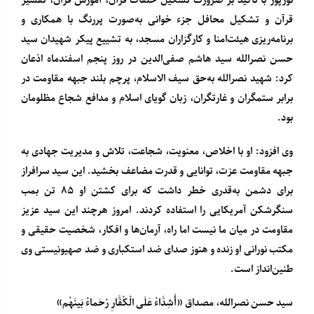
نورپور با تأکید بر ضرورت تشکیل حلقات قرآن، آموزش قرآن، تفسیر
قرآن و تشکیل محافل جزء خوانی به‌صورت پررنگ با همکاری و
برنامه‌ریزی هیئت‌امنا و کارگزاران مسجد، به تشییع پیکر شهیدان سید
حسن نصرالله سید هاشم صفی‌الدین در روز پنجم اسفندماه اذعان
کرد: شهید نصرالله به‌حق سیف الاسلام، پرچم بلند جبهه مقاومت در
برابر ستمگران و غارتگران، زبان گویای اسلام و مدافع شجاع مظلومان
بود.
وی افزود: او با اخلاص، معنویت، شجاعت، تلاش و مدیریت جهادی به
جبهه مقاومت عزت، توانایی و قدرت مضاعف بخشید. این سید سرافراز
برای دشمن به‌قدری خطر داشت که برای کشتن او ۸۵ تن بمب
سنگرشکن آمریکایی را استفاده کردند. امروز هرچند این سید عزیز
مقاومت در میان ما نیست اما راه، آرمان‌ها و افکار، شخصیت حقیقی و
مکتب نورانی او زنده و هنوز صدای ضد استکباری و ضد صهیونیستی وی
طنین‌انداز است.
سید حسن نصرالله، مصداق «أَشِدَّاءُ عَلَى الْکُفَّارِ رُحَماءُ بَینَهُم»