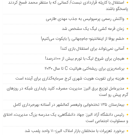
استقلال با کاریله قراردادی نبست/ کسانی که با منتظر محمد فسخ کردند
پاسخگو باشند
واکنش رسمی پرسپولیس به جذب مهدی طارمی
زمان قرعه کشی لیگ یک مشخص شد
خشم یوفا از اینفانتینو؛ جام‌جهانی را بایکوت می‌کنیم!
آسانی نمی‌تواند برای استقلال بازی کند!
هیجان برای شروع لیگ با تورم بیش از ۱۰۰درصد!
برنامه‌ریزی برای ریشه‌کنی هپاتیت C تا سال ۲۰۳۰
هزینه برای تقویت هویت شهری کرج سرمایه‌گذاری برای آینده است
مدیرعامل توزیع برق البرز: مدیریت مصرف، کلید پایداری شبکه در روزهای
گرم پیش رو است
بیمارستان ۱۳۵ تختخوابی ولیعصر کمالشهر در آستانه بهره‌برداری کامل
رئیس دانشگاه آزاد البرز: جهاد دانشگاهی، یک مدرسه بزرگ مدیریت، اخلاق
و مسئولیت اجتماعی است
برخورد تعزیرات با متخلفان بازار املاک البرز؛ ۱۱ واحد پلمب شد