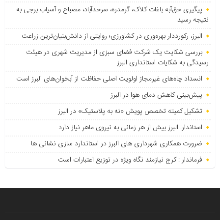
پیگیری حق‌آبه باغات کلاک، گرمدره، سرحدآباد، مصباح و آسیاب برجی به
نتیجه رسید
البرز، رکورددار بهره‌وری در کشاورزی؛ روایتی از دانش‌بنیان‌ترین زراعت
بررسی شکایت یک شرکت فضای سبزی از مدیریت شهری در هیئت
رسیدگی به شکایات استانداری البرز
انسداد چاه‌های غیرمجاز اولویت اصلی حفاظت از آبخوان‌های البرز است
پیش‌بینی کاهش دمای هوا در البرز
تشکیل کمیته تخصص پویش «نه به پلاستیک» در البرز
استاندار: البرز بیش از هر زمانی به نیروی ماهر نیاز دارد
ضرورت همکاری شهرداری های البرز در استاندارد سازی نشانی ها
فرماندار : کرج نیازمند نگاه ویژه در توزیع اعتبارات است