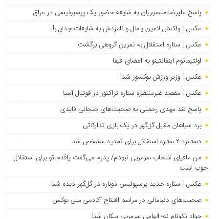
پاسخ علیرضا منصوریان به شایعه حضور یک پرسپولیسی در عراق
عکس | واکنش لامین یامال و نامزدش به شایعات جدایی!
عکس | ستاره استقلال به تمرین گروهی برگشت
اولتیماتوم اینفانتینو به اعضای فیفا
عکس | وزیر ورزش بوکسور شد!
عکس | مقصد غیرمنتظره ستاره تراکتور در فوتبال آسیا
پاسخ تند مهدی رحمتی به صحبت‌های جنجالی قایدی
برد سپاهان مقابل گل‌گهر در یک بازی تدارکاتی
دستمزد ۲ ستاره استقلال برای تمدید مشخص شد
من مافیای انتخاب سرمربی نبودم/ پدرم می‌گفت پاقدم تو برای استقلال
خوب است
عکس | ستاره جدید پرسپولیس دوباره در گل‌گهر دیده شد!
صحبت‌های دنیامالی در مراسم افتتاح آکادمی ملی بوکس
جواد نکونام نه؛ الهامی سرمربی پیکان شد!