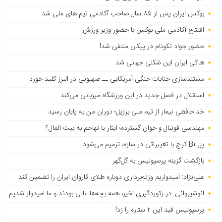
بوکس ایران پس از ۸۵ سال صاحب آکادمی تیم های ملی شد
افتتاح آکادمی ملی بوکس با حضور وزیر ورزش
حضور جواد نکونام در پیکان منتفی شد!
هاکی ایران این شکلی جهانی شد
مستندسازی جنایات جنگی آمریکایی ــ صهیونی در البرز کلید خورد
استقلال در فصل جدید در این ورزشگاه میزبانی می‌کند
خداحافظی نیمار از تیم ملی برزیل؛ دوران من به پایان رسید
مهندسی فوتبال و خوان گسترده؛ ایثار یا تهاجم به بیت المال؟
پل B۱ کرج با تغییراتی در سازه، ترمیم می‌شود
بازگشت گزینه پرسپولیس به ‌گل‌گهر
علی‌نژاد: امیدواریم وزنه‌برداری دوباره طلای کاروان ایران را تضمین کند
انوشیروانی: در رکوردگیری اخیر، همه بچه‌ها عالی بودند و ما امیدوار شدیم
پرسپولیس قید این ۲ ستاره را زد!